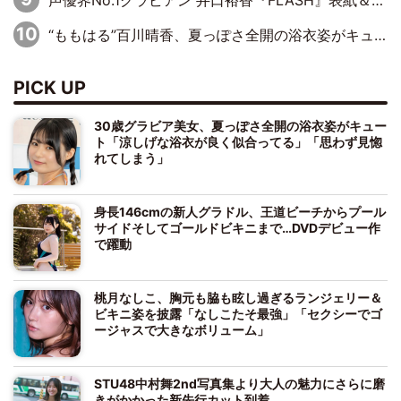
“ももはる”百川晴香、夏っぽさ全開の浴衣姿がキュート「とても似合ってる」「爽やかで良い」「袖をギュッとしてるのが最高」
PICK UP
30歳グラビア美女、夏っぽさ全開の浴衣姿がキュー
ト「涼しげな浴衣が良く似合ってる」「思わず見惚
れてしまう」
身長146cmの新人グラドル、王道ビーチからプール
サイドそしてゴールドビキニまで…DVDデビュー作
で躍動
桃月なしこ、胸元も脇も眩し過ぎるランジェリー＆
ビキニ姿を披露「なしこたそ最強」「セクシーでゴ
ージャスで大きなボリューム」
STU48中村舞2nd写真集より大人の魅力にさらに磨
きがかかった新先行カット到着