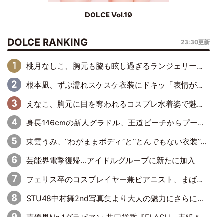
DOLCE Vol.19
DOLCE RANKING
23:30更新
桃月なしこ、胸元も脇も眩し過ぎるランジェリー＆ビキニ姿を披露「なしこたそ最強」「セクシーでゴージャスで大きなボリューム」
根本凪、ずぶ濡れスケスケ衣装にドキッ「表情が良過ぎる」「ねもちゃんの眼差しにドキドキが止まらない」
えなこ、胸元に目を奪われるコスプレ水着姿で魅了「群を抜く美しさと華やかさ」「えなこりんの千咲は破壊力がスゴい」
身長146cmの新人グラドル、王道ビーチからプールサイドそしてゴールドビキニまで…DVDデビュー作で躍動
東雲うみ、“わがままボディ”と“とんでもない衣装”で誘惑「パーフェクトなスタイル」「くびれがステキ」「やみつきになるボディ」
芸能界電撃復帰…アイドルグループに新たに加入
フェリス卒のコスプレイヤー兼ピアニスト、まばゆいばかりのグラビアショット
STU48中村舞2nd写真集より大人の魅力にさらに磨きがかかった新先行カット到着
声優界No.1グラビアン 井口裕香『FLASH』表紙＆巻頭を飾る