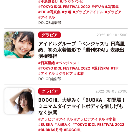
小鳥遊るい
ババババンビ
TOKYO IDOL FESTIVAL 2022
デジタル写真集
TIF
写真集
水着
グラビアアイドル
グラビア
アイドル
DOLCE編集部
グラビア
2022-09-10 15:00
アイドルグループ「ベンジャス!」日高里
緒、初の水着撮影で『週刊SPA!』表紙出
演権獲得
日高里緒
ベンジャス！
TOKYO IDOL FESTIVAL 2022
週刊SPA!
TIF
アイドル
グラビア
水着
DOLCE編集部
グラビア
2022-08-03 20:00
BOCCHI。大嶋みく「BUBKA」初登場！
ミニマムダイナマイトボディを惜しげも
なく披露
グラビア
アイドル
グラビアアイドル
水着
BUBKA
大嶋みく
TOKYO IDOL FESTIVAL 2022
BUBKA9月号
BOCCHI。