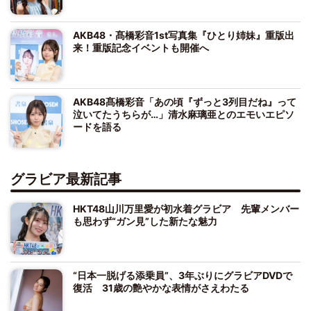
AKB48・髙橋彩音1st写真集『ひとり姉妹』重版出
来！重版記念イベントも開催へ
AKB48髙橋彩音「あの頃『ずっと3列目だね』って
泣いてたうちらが…」清水麻璃亜とのエモいエピソ
ードを語る
グラビア最新記事
HKT48山川万里愛が初水着グラビア 先輩メンバー
も思わず“ガン見”した新たな魅力
“日本一脱げる添乗員”、3年ぶりにグラビアDVDで
復活 31歳の艶やかな表情がさえわたる