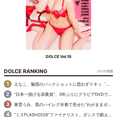
DOLCE Vol.19
DOLCE RANKING
23:30更新
えなこ、魅惑のバックショットに思わずドキッ「世界最高レベルの美しさ」「クールビューティーで良き」「ポーズも表情も完璧」
“日本一脱げる添乗員”、3年ぶりにグラビアDVDで復活 31歳の艶やかな表情がさえわたる
東雲うみ、黒のハイレグ水着で見せた“わがままボディ”がたまらない「うみちゃんカワイイ」「全てがステキな女神さま」「魅力的です」
“ミスFLASH2026”ファイナリスト、ダンスで鍛え上げた健康的な美ボディー披露