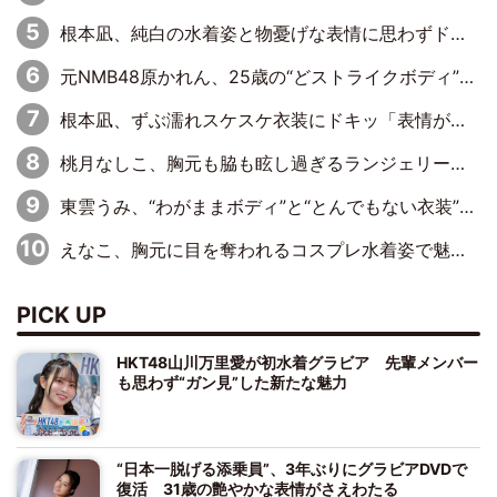
根本凪、純白の水着姿と物憂げな表情に思わずドキドキ…「ステキなお写真」「透明感がスゴい」
元NMB48原かれん、25歳の“どストライクボディ”をバリで解禁 169cmモデル体形で挑む初の本格グラビア
根本凪、ずぶ濡れスケスケ衣装にドキッ「表情が良過ぎる」「ねもちゃんの眼差しにドキドキが止まらない」
桃月なしこ、胸元も脇も眩し過ぎるランジェリー＆ビキニ姿を披露「なしこたそ最強」「セクシーでゴージャスで大きなボリューム」
東雲うみ、“わがままボディ”と“とんでもない衣装”で誘惑「パーフェクトなスタイル」「くびれがステキ」「やみつきになるボディ」
えなこ、胸元に目を奪われるコスプレ水着姿で魅了「群を抜く美しさと華やかさ」「えなこりんの千咲は破壊力がスゴい」
PICK UP
HKT48山川万里愛が初水着グラビア 先輩メンバー
も思わず“ガン見”した新たな魅力
“日本一脱げる添乗員”、3年ぶりにグラビアDVDで
復活 31歳の艶やかな表情がさえわたる