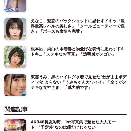
えなこ、魅惑のバックショットに思わずドキッ「世
界最高レベルの美しさ」「クールビューティーで良
き」「ポーズも表情も完璧」
根本凪、純白の水着姿と物憂げな表情に思わずドキ
ドキ…「ステキなお写真」「透明感がスゴい」
東雲うみ、黒のハイレグ水着で見せた“わがままボデ
ィ”がたまらない「うみちゃんカワイイ」「全てがス
テキな女神さま」「魅力的です」
関連記事
AKB48長友彩海、1st写真集で魅せた大人モー
ド “予定外”なのは瞳だけじゃない