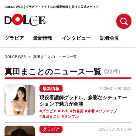
DOLCE WEB｜グラビア・アイドルの最新情報を届ける公式メディア
グラビア
最新情報
インタビュー
記者会見
DOLCE WEB
真田まことのニュース一覧
真田まことのニュース一覧
(22件)
最新情報
2026-04-09 18:02
現役看護師グラドル、多彩なシチュエー
ションで魅力が全開
グラビア
DVD
竹書房
水着
ソフマップ
真田まこと
サンプル
グラビア
2026-02-05 05:04