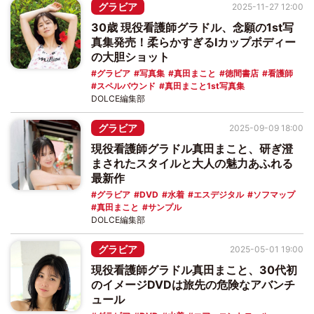
グラビア
2025-11-27 12:00
30歳 現役看護師グラドル、念願の1st写
真集発売！柔らかすぎるIカップボディー
の大胆ショット
グラビア
写真集
真田まこと
徳間書店
看護師
スペルバウンド
真田まこと1st写真集
DOLCE編集部
グラビア
2025-09-09 18:00
現役看護師グラドル真田まこと、研ぎ澄
まされたスタイルと大人の魅力あふれる
最新作
グラビア
DVD
水着
エスデジタル
ソフマップ
真田まこと
サンプル
DOLCE編集部
グラビア
2025-05-01 19:00
現役看護師グラドル真田まこと、30代初
のイメージDVDは旅先の危険なアバンチ
ュール