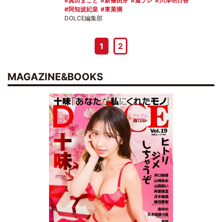
真田まこと
新條由芽
週プレ
川津明日香
阿知波妃皇
東菜摘
DOLCE編集部
1
2
MAGAZINE&BOOKS