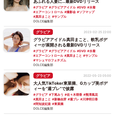
あふれる人妻に…最新DVDリリース
グラビア
グラビアアイドル
DVD
水着
エアーコントロール
撮影会
ソフマップ
真田まこと
サンプル
DOLCE編集部
グラビア
2023-02-25 22:00
グラビアアイドル真田まこと、軟乳ボデ
ィーが展開される最新DVDリリース
グラビア
グラビアアイドル
DVD
水着
エアーコントロール
真田まこと
サンプル
マシュマロフェチズム
DOLCE編集部
グラビア
2022-05-23 05:00
大人気TikToker東菜摘、Gカップ美ボデ
ィーを“週プレ”で披露
グラビア
下尾みう
佐々木萌香
熊澤風花
真田まこと
新條由芽
週プレ
川津明日香
阿知波妃皇
東菜摘
DOLCE編集部