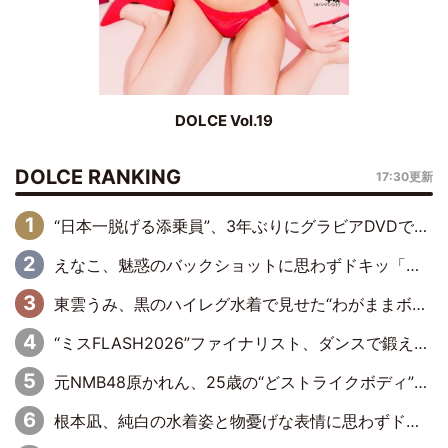
DOLCE Vol.19
DOLCE RANKING
17:30更新
“日本一脱げる添乗員”、3年ぶりにグラビアDVDで復活 31歳の艶やかな表情がさえわたる
えなこ、魅惑のバックショットに思わずドキッ「世界最高レベルの美しさ」「クールビューティーで良き」「ポーズも表情も完璧」
東雲うみ、黒のハイレグ水着で見せた“わがままボディ”がたまらない「うみちゃんカワイイ」「全てがステキな女神さま」「魅力的です」
“ミスFLASH2026”ファイナリスト、ダンスで鍛え上げた健康的な美ボディー披露
元NMB48原かれん、25歳の“どストライクボディ”をバリで解禁 169cmモデル体形で挑む初の本格グラビア
根本凪、純白の水着姿と物憂げな表情に思わずドキドキ…「ステキなお写真」「透明感がスゴい」