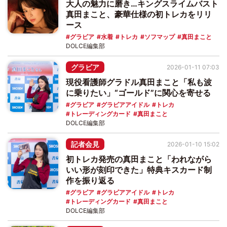
大人の魅力に磨き…キングスライムバスト
真田まこと、豪華仕様の初トレカをリリ
ース
グラビア
水着
トレカ
ソフマップ
真田まこと
DOLCE編集部
グラビア
2026-01-11 07:03
現役看護師グラドル真田まこと「私も波
に乗りたい」“ゴールド”に関心を寄せる
グラビア
グラビアアイドル
トレカ
トレーディングカード
真田まこと
DOLCE編集部
記者会見
2026-01-10 15:02
初トレカ発売の真田まこと「われながら
いい形が刻印できた」特典キスカード制
作を振り返る
グラビア
グラビアアイドル
トレカ
トレーディングカード
真田まこと
DOLCE編集部