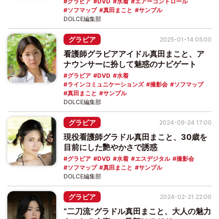
グラビア
DVD
水着
エアーコントロール
ソフマップ
真田まこと
サンプル
DOLCE編集部
グラビア
2025-01-14 05:00
看護師グラビアアイドル真田まこと、ア
ナウンサーに扮して魅惑のナビゲート
グラビア
DVD
水着
ラインコミュニケーションズ
撮影会
ソフマップ
真田まこと
サンプル
DOLCE編集部
グラビア
2024-09-24 17:00
現役看護師グラドル真田まこと、30歳を
目前にした艷やかさで誘惑
グラビア
DVD
水着
エスデジタル
撮影会
ソフマップ
真田まこと
サンプル
DOLCE編集部
グラビア
2024-02-21 22:00
“二刀流”グラドル真田まこと、大人の魅力