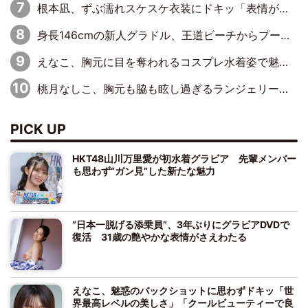
根本凪、ずぶ濡れスケスケ衣装にドキッ「表情が良過ぎる」「ねもちゃんの眼差しにドキドキが止まらない」
身長146cmの新人グラドル、王道ビーチからプールサイドそしてゴールドビキニまで…DVDデビュー作で躍動
えなこ、胸元に目を奪われるコスプレ水着姿で魅了「群を抜く美しさと華やかさ」「えなこりんの千咲は破壊力がスゴい」
桃月なしこ、胸元も脇も眩し過ぎるランジェリー＆ビキニ姿を披露「なしこたそ最強」「セクシーでゴージャスで大きなボリューム」
PICK UP
HKT48山川万里愛が初水着グラビア 先輩メンバー
も思わず“ガン見”した新たな魅力
“日本一脱げる添乗員”、3年ぶりにグラビアDVDで
復活 31歳の艶やかな表情がさえわたる
えなこ、魅惑のバックショットに思わずドキッ「世
界最高レベルの美しさ」「クールビューティーで良