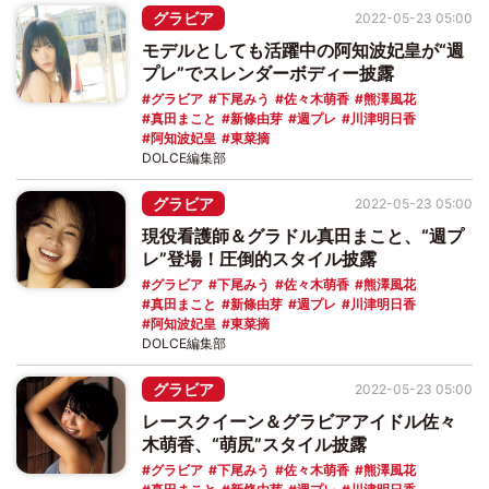
グラビア
2022-05-23 05:00
モデルとしても活躍中の阿知波妃皇が“週
プレ”でスレンダーボディー披露
グラビア
下尾みう
佐々木萌香
熊澤風花
真田まこと
新條由芽
週プレ
川津明日香
阿知波妃皇
東菜摘
DOLCE編集部
グラビア
2022-05-23 05:00
現役看護師＆グラドル真田まこと、“週プ
レ”登場！圧倒的スタイル披露
グラビア
下尾みう
佐々木萌香
熊澤風花
真田まこと
新條由芽
週プレ
川津明日香
阿知波妃皇
東菜摘
DOLCE編集部
グラビア
2022-05-23 05:00
レースクイーン＆グラビアアイドル佐々
木萌香、“萌尻”スタイル披露
グラビア
下尾みう
佐々木萌香
熊澤風花