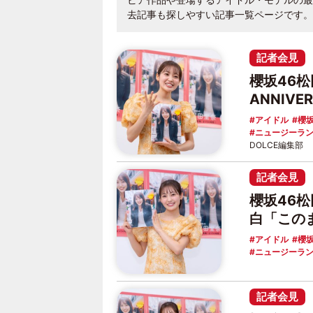
去記事も探しやすい記事一覧ページです。
記者会見
櫻坂46松
ANNIVE
アイドル
櫻坂
ニュージーラ
DOLCE編集部
記者会見
櫻坂46
白「この
アイドル
櫻坂
ニュージーラ
記者会見