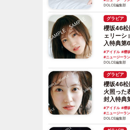
DOLCE編集部
グラビア
櫻坂46
ェリーシ
入特典第
アイドル
櫻坂
ニュージーラ
DOLCE編集部
グラビア
櫻坂46
火照った
封入特典
アイドル
櫻坂
ニュージーラ
DOLCE編集部