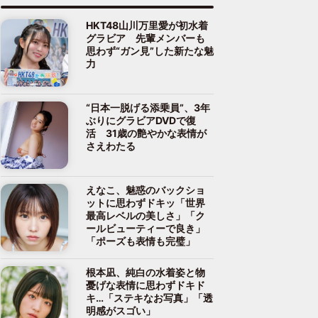
HKT48山川万里愛が初水着
グラビア 先輩メンバーも
思わず“ガン見”した新たな魅
力
“日本一脱げる添乗員”、3年
ぶりにグラビアDVDで復
活 31歳の艶やかな表情が
さえわたる
えなこ、魅惑のバックショ
ットに思わずドキッ「世界
最高レベルの美しさ」「ク
ールビューティーで良き」
「ポーズも表情も完璧」
根本凪、純白の水着姿と物
憂げな表情に思わずドキド
キ…「ステキなお写真」「透
明感がスゴい」