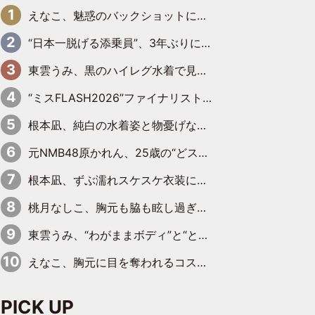
えなこ、魅惑のバックショットに思わずドキッ「世界最高レベルの美しさ」「クールビューティーで良き」「ポーズも表情も完璧」
“日本一脱げる添乗員”、3年ぶりにグラビアDVDで復活 31歳の艶やかな表情がさえわたる
東雲うみ、黒のハイレグ水着で見せた“わがままボディ”がたまらない「うみちゃんカワイイ」「全てがステキな女神さま」「魅力的です」
“ミスFLASH2026”ファイナリスト、ダンスで鍛え上げた健康的な美ボディー披露
根本凪、純白の水着姿と物憂げな表情に思わずドキドキ…「ステキなお写真」「透明感がスゴい」
元NMB48原かれん、25歳の“どストライクボディ”をバリで解禁 169cmモデル体形で挑む初の本格グラビア
根本凪、ずぶ濡れスケスケ衣装にドキッ「表情が良過ぎる」「ねもちゃんの眼差しにドキドキが止まらない」
桃月なしこ、胸元も脇も眩し過ぎるランジェリー＆ビキニ姿を披露「なしこたそ最強」「セクシーでゴージャスで大きなボリューム」
東雲うみ、“わがままボディ”と“とんでもない衣装”で誘惑「パーフェクトなスタイル」「くびれがステキ」「やみつきになるボディ」
えなこ、胸元に目を奪われるコスプレ水着姿で魅了「群を抜く美しさと華やかさ」「えなこりんの千咲は破壊力がスゴい」
PICK UP