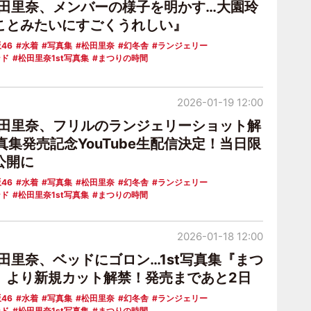
松田里奈、メンバーの様子を明かす…大園玲
ことみたいにすごくうれしい』
46
水着
写真集
松田里奈
幻冬舎
ランジェリー
ンド
松田里奈1st写真集
まつりの時間
2026-01-19 12:00
松田里奈、フリルのランジェリーショット解
写真集発売記念YouTube生配信決定！当日限
公開に
46
水着
写真集
松田里奈
幻冬舎
ランジェリー
ンド
松田里奈1st写真集
まつりの時間
2026-01-18 12:00
田里奈、ベッドにゴロン…1st写真集『まつ
』より新規カット解禁！発売まであと2日
46
水着
写真集
松田里奈
幻冬舎
ランジェリー
ンド
松田里奈1st写真集
まつりの時間