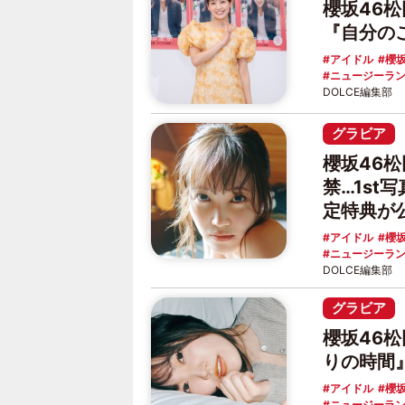
櫻坂46
『自分の
アイドル
櫻坂
ニュージーラ
DOLCE編集部
グラビア
櫻坂46
禁…1st
定特典が
アイドル
櫻坂
ニュージーラ
DOLCE編集部
グラビア
櫻坂46松
りの時間
アイドル
櫻坂
ニュージーラ