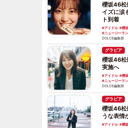
櫻坂46
イズに涙
ト到着
アイドル
櫻坂
ニュージーラ
DOLCE編集部
グラビア
櫻坂46
実施へ
アイドル
櫻坂
ニュージーラ
DOLCE編集部
グラビア
櫻坂46
うな表情
アイドル
櫻坂