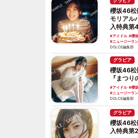
グラビア
櫻坂46
モリアル
入特典第
アイドル
櫻坂
ニュージーラ
DOLCE編集部
グラビア
櫻坂46松
『まつり
アイドル
櫻坂
ニュージーラ
DOLCE編集部
グラビア
櫻坂46
入特典第