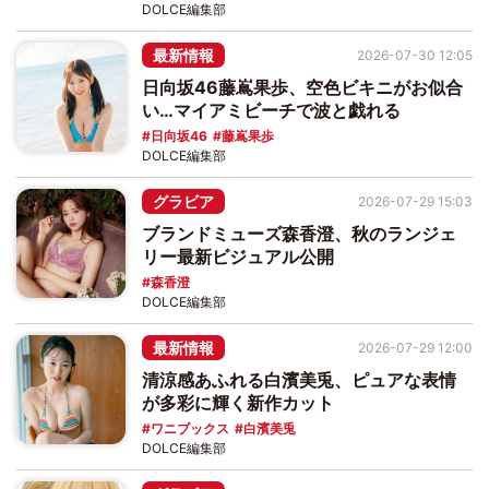
DOLCE編集部
最新情報
2026-07-30 12:05
日向坂46藤嶌果歩、空色ビキニがお似合
い…マイアミビーチで波と戯れる
日向坂46
藤嶌果歩
DOLCE編集部
グラビア
2026-07-29 15:03
ブランドミューズ森香澄、秋のランジェ
リー最新ビジュアル公開
森香澄
DOLCE編集部
最新情報
2026-07-29 12:00
清涼感あふれる白濱美兎、ピュアな表情
が多彩に輝く新作カット
ワニブックス
白濱美兎
DOLCE編集部