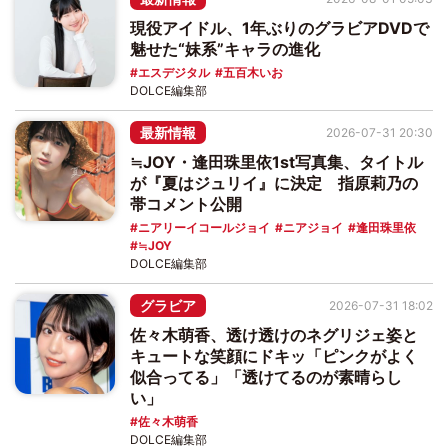
現役アイドル、1年ぶりのグラビアDVDで
魅せた“妹系”キャラの進化
エスデジタル
五百木いお
DOLCE編集部
最新情報
2026-07-31 20:30
≒JOY・逢田珠里依1st写真集、タイトル
が『夏はジュリイ』に決定 指原莉乃の
帯コメント公開
ニアリーイコールジョイ
ニアジョイ
逢田珠里依
≒JOY
DOLCE編集部
グラビア
2026-07-31 18:02
佐々木萌香、透け透けのネグリジェ姿と
キュートな笑顔にドキッ「ピンクがよく
似合ってる」「透けてるのが素晴らし
い」
佐々木萌香
DOLCE編集部