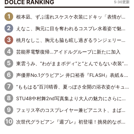
DOLCE RANKING
5:30更新
根本凪、ずぶ濡れスケスケ衣装にドキッ「表情が良過ぎる」「ねもちゃんの眼差しにドキドキが止まらない」
えなこ、胸元に目を奪われるコスプレ水着姿で魅了「群を抜く美しさと華やかさ」「えなこりんの千咲は破壊力がスゴい」
桃月なしこ、胸元も脇も眩し過ぎるランジェリー＆ビキニ姿を披露「なしこたそ最強」「セクシーでゴージャスで大きなボリューム」
芸能界電撃復帰…アイドルグループに新たに加入
東雲うみ、“わがままボディ”と“とんでもない衣装”で誘惑「パーフェクトなスタイル」「くびれがステキ」「やみつきになるボディ」
声優界No.1グラビアン 井口裕香『FLASH』表紙＆巻頭を飾る
“ももはる”百川晴香、夏っぽさ全開の浴衣姿がキュート「とても似合ってる」「爽やかで良い」「袖をギュッとしてるのが最高」
STU48中村舞2nd写真集より大人の魅力にさらに磨きがかかった新先行カット到着
フェリス卒のコスプレイヤー兼ピアニスト、まばゆいばかりのグラビアショット
次世代グラビアン『週プレ』初登場！挑発的なポージングで魅了