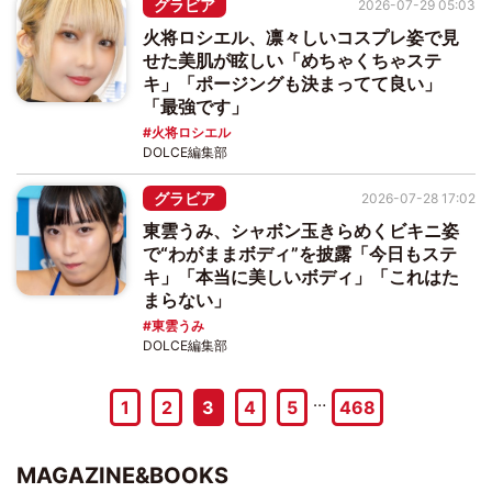
グラビア
2026-07-29 05:03
火将ロシエル、凛々しいコスプレ姿で見
せた美肌が眩しい「めちゃくちゃステ
キ」「ポージングも決まってて良い」
「最強です」
火将ロシエル
DOLCE編集部
グラビア
2026-07-28 17:02
東雲うみ、シャボン玉きらめくビキニ姿
で“わがままボディ”を披露「今日もステ
キ」「本当に美しいボディ」「これはた
まらない」
東雲うみ
DOLCE編集部
…
1
2
3
4
5
468
MAGAZINE&BOOKS