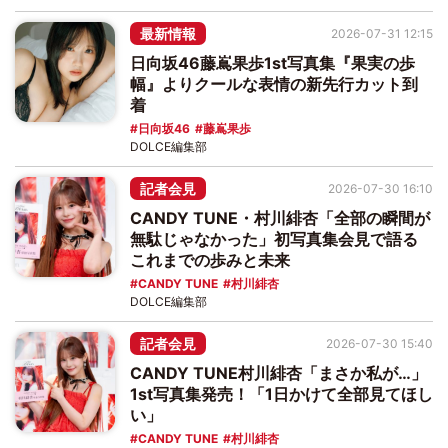
最新情報
2026-07-31 12:15
日向坂46藤嶌果歩1st写真集『果実の歩
幅』よりクールな表情の新先行カット到
着
日向坂46
藤嶌果歩
DOLCE編集部
記者会見
2026-07-30 16:10
CANDY TUNE・村川緋杏「全部の瞬間が
無駄じゃなかった」初写真集会見で語る
これまでの歩みと未来
CANDY TUNE
村川緋杏
DOLCE編集部
記者会見
2026-07-30 15:40
CANDY TUNE村川緋杏「まさか私が…」
1st写真集発売！「1日かけて全部見てほし
い」
CANDY TUNE
村川緋杏