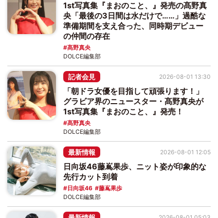
1st写真集『まおのこと、』発売の髙野真
央「最後の3日間は水だけで……」過酷な
準備期間を支え合った、同時期デビュー
の仲間の存在
髙野真央
DOLCE編集部
記者会見
2026-08-01 13:30
「朝ドラ女優を目指して頑張ります！」
グラビア界のニュースター・髙野真央が
1st写真集『まおのこと、』発売！
髙野真央
DOLCE編集部
最新情報
2026-08-01 12:05
日向坂46藤嶌果歩、ニット姿が印象的な
先行カット到着
日向坂46
藤嶌果歩
DOLCE編集部
最新情報
2026-08-01 05:03