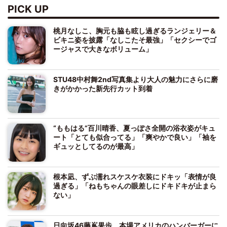
PICK UP
桃月なしこ、胸元も脇も眩し過ぎるランジェリー＆
ビキニ姿を披露「なしこたそ最強」「セクシーでゴ
ージャスで大きなボリューム」
STU48中村舞2nd写真集より大人の魅力にさらに磨
きがかかった新先行カット到着
“ももはる”百川晴香、夏っぽさ全開の浴衣姿がキュ
ート「とても似合ってる」「爽やかで良い」「袖を
ギュッとしてるのが最高」
根本凪、ずぶ濡れスケスケ衣装にドキッ「表情が良
過ぎる」「ねもちゃんの眼差しにドキドキが止まら
ない」
日向坂46藤嶌果歩、本場アメリカのハンバーガーに