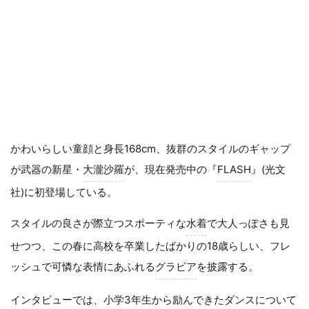
かわいらしい童顔と身長168cm、抜群のスタイルのギャップ
が武器の新星・
大瀧沙羅
が、現在発売中の『
FLASH
』(光文
社)に初登場している。
スタイルの良さが際立つスポーティな
水着
で大人っぽさも見
せつつ、この春に高校を卒業したばかりの18歳らしい、フレ
ッシュで可憐な表情にあふれる
グラビア
を披露する。
インタビューでは、小学3年生から励んできたダンスについて