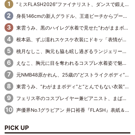
“ミスFLASH2026”ファイナリスト、ダンスで鍛え上げた健康的な美ボディー披露
身長146cmの新人グラドル、王道ビーチからプールサイドそしてゴールドビキニまで…DVDデビュー作で躍動
東雲うみ、黒のハイレグ水着で見せた“わがままボディ”がたまらない「うみちゃんカワイイ」「全てがステキな女神さま」「魅力的です」
根本凪、ずぶ濡れスケスケ衣装にドキッ「表情が良過ぎる」「ねもちゃんの眼差しにドキドキが止まらない」
桃月なしこ、胸元も脇も眩し過ぎるランジェリー＆ビキニ姿を披露「なしこたそ最強」「セクシーでゴージャスで大きなボリューム」
えなこ、胸元に目を奪われるコスプレ水着姿で魅了「群を抜く美しさと華やかさ」「えなこりんの千咲は破壊力がスゴい」
元NMB48原かれん、25歳の“どストライクボディ”をバリで解禁 169cmモデル体形で挑む初の本格グラビア
東雲うみ、“わがままボディ”と“とんでもない衣装”で誘惑「パーフェクトなスタイル」「くびれがステキ」「やみつきになるボディ」
フェリス卒のコスプレイヤー兼ピアニスト、まばゆいばかりのグラビアショット
声優界No.1グラビアン 井口裕香『FLASH』表紙＆巻頭を飾る
PICK UP