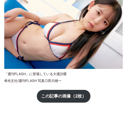
「週刊FLASH」に登場している大瀧沙羅
©光文社/週刊FLASH 写真◎田川雄一
この記事の画像（2枚）