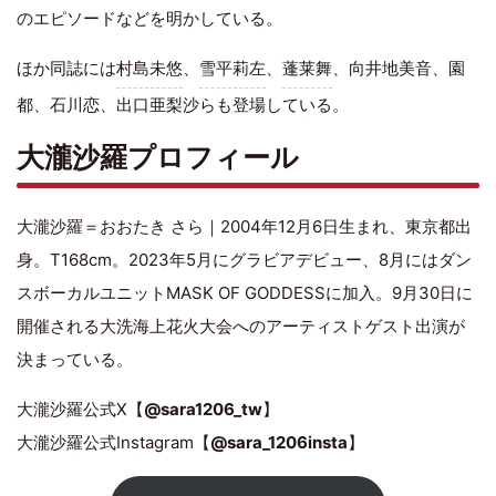
のエピソードなどを明かしている。
ほか同誌には
村島未悠
、
雪平莉左
、
蓬莱舞
、向井地美音、園
都、石川恋、出口亜梨沙らも登場している。
大瀧沙羅プロフィール
大瀧沙羅＝おおたき さら｜2004年12月6日生まれ、東京都出
身。T168cm。2023年5月にグラビアデビュー、8月にはダン
スボーカルユニットMASK OF GODDESSに加入。9月30日に
開催される大洗海上花火大会へのアーティストゲスト出演が
決まっている。
大瀧沙羅公式X【
@sara1206_tw
】
大瀧沙羅公式Instagram【
@sara_1206insta
】