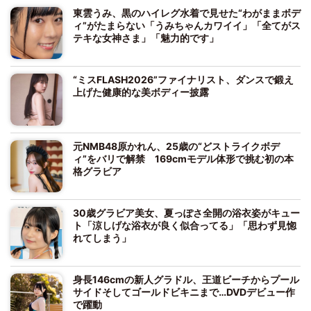
東雲うみ、黒のハイレグ水着で見せた“わがままボデ
ィ”がたまらない「うみちゃんカワイイ」「全てがス
テキな女神さま」「魅力的です」
“ミスFLASH2026”ファイナリスト、ダンスで鍛え
上げた健康的な美ボディー披露
元NMB48原かれん、25歳の“どストライクボデ
ィ”をバリで解禁 169cmモデル体形で挑む初の本
格グラビア
30歳グラビア美女、夏っぽさ全開の浴衣姿がキュー
ト「涼しげな浴衣が良く似合ってる」「思わず見惚
れてしまう」
身長146cmの新人グラドル、王道ビーチからプール
サイドそしてゴールドビキニまで…DVDデビュー作
で躍動