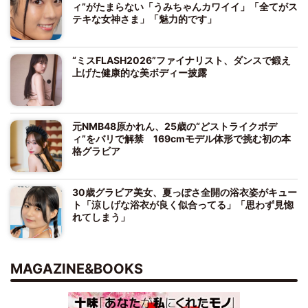
ィ”がたまらない「うみちゃんカワイイ」「全てがス
テキな女神さま」「魅力的です」
“ミスFLASH2026”ファイナリスト、ダンスで鍛え
上げた健康的な美ボディー披露
元NMB48原かれん、25歳の“どストライクボデ
ィ”をバリで解禁 169cmモデル体形で挑む初の本
格グラビア
30歳グラビア美女、夏っぽさ全開の浴衣姿がキュー
ト「涼しげな浴衣が良く似合ってる」「思わず見惚
れてしまう」
MAGAZINE&BOOKS