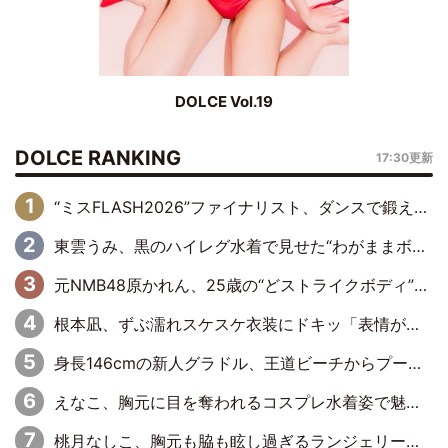
DOLCE Vol.19
DOLCE RANKING
17:30更新
“ミスFLASH2026”ファイナリスト、ダンスで鍛え上げた健康的な美ボディー披露
東雲うみ、黒のハイレグ水着で見せた“わがままボディ”がたまらない「うみちゃんカワイイ」「全てがステキな女神さま」「魅力的です」
元NMB48原かれん、25歳の“どストライクボディ”をバリで解禁 169cmモデル体形で挑む初の本格グラビア
根本凪、ずぶ濡れスケスケ衣装にドキッ「表情が良過ぎる」「ねもちゃんの眼差しにドキドキが止まらない」
身長146cmの新人グラドル、王道ビーチからプールサイドそしてゴールドビキニまで…DVDデビュー作で躍動
えなこ、胸元に目を奪われるコスプレ水着姿で魅了「群を抜く美しさと華やかさ」「えなこりんの千咲は破壊力がスゴい」
桃月なしこ、胸元も脇も眩し過ぎるランジェリー＆ビキニ姿を披露「なしこたそ最強」「セクシーでゴージャスで大きなボリューム」