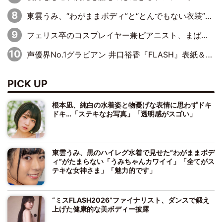
東雲うみ、“わがままボディ”と“とんでもない衣装”で誘惑「パーフェクトなスタイル」「くびれがステキ」「やみつきになるボディ」
フェリス卒のコスプレイヤー兼ピアニスト、まばゆいばかりのグラビアショット
声優界No.1グラビアン 井口裕香『FLASH』表紙＆巻頭を飾る
PICK UP
根本凪、純白の水着姿と物憂げな表情に思わずドキ
ドキ…「ステキなお写真」「透明感がスゴい」
東雲うみ、黒のハイレグ水着で見せた“わがままボデ
ィ”がたまらない「うみちゃんカワイイ」「全てがス
テキな女神さま」「魅力的です」
“ミスFLASH2026”ファイナリスト、ダンスで鍛え
上げた健康的な美ボディー披露