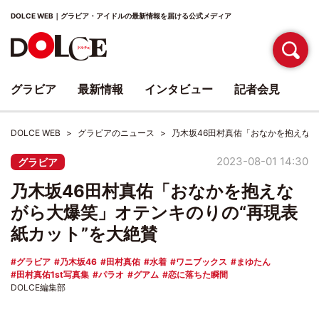
DOLCE WEB｜グラビア・アイドルの最新情報を届ける公式メディア
グラビア
最新情報
インタビュー
記者会見
DOLCE WEB
グラビアのニュース
乃木坂46田村真佑「おなかを抱えなが
2023-08-01 14:30
グラビア
乃木坂46田村真佑「おなかを抱えな
がら大爆笑」オテンキのりの“再現表
紙カット”を大絶賛
グラビア
乃木坂46
田村真佑
水着
ワニブックス
まゆたん
田村真佑1st写真集
パラオ
グアム
恋に落ちた瞬間
DOLCE編集部