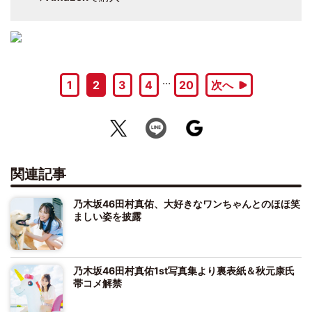
…
1
2
3
4
20
次へ
関連記事
乃木坂46田村真佑、大好きなワンちゃんとのほほ笑
ましい姿を披露
乃木坂46田村真佑1st写真集より裏表紙＆秋元康氏
帯コメ解禁