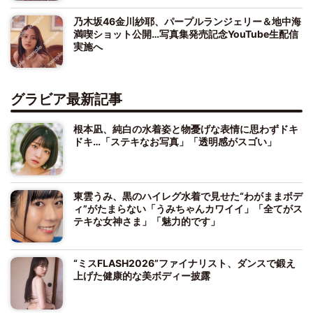
乃木坂46金川紗耶、パープルランジェリー＆地中海
満喫ショット公開…写真集発売記念YouTube生配信
実施へ
グラビア最新記事
根本凪、純白の水着姿と物憂げな表情に思わずドキ
ドキ…「ステキなお写真」「透明感がスゴい」
東雲うみ、黒のハイレグ水着で見せた“わがままボデ
ィ”がたまらない「うみちゃんカワイイ」「全てがス
テキな女神さま」「魅力的です」
“ミスFLASH2026”ファイナリスト、ダンスで鍛え
上げた健康的な美ボディー披露