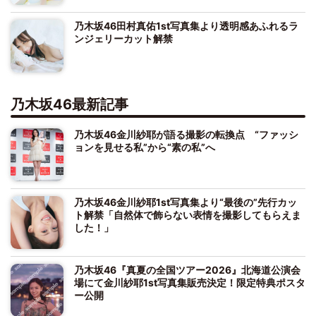
乃木坂46田村真佑1st写真集より透明感あふれるラ
ンジェリーカット解禁
乃木坂46最新記事
乃木坂46金川紗耶が語る撮影の転換点 “ファッシ
ョンを見せる私”から“素の私”へ
乃木坂46金川紗耶1st写真集より“最後の”先行カッ
ト解禁「自然体で飾らない表情を撮影してもらえま
した！」
乃木坂46『真夏の全国ツアー2026』北海道公演会
場にて金川紗耶1st写真集販売決定！限定特典ポスタ
ー公開