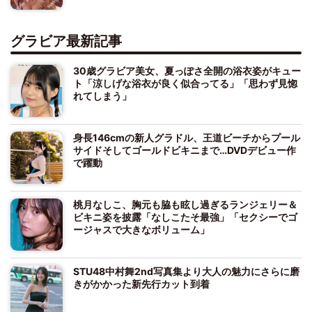
グラビア最新記事
30歳グラビア美女、夏っぽさ全開の浴衣姿がキュー
ト「涼しげな浴衣が良く似合ってる」「思わず見惚
れてしまう」
身長146cmの新人グラドル、王道ビーチからプール
サイドそしてゴールドビキニまで…DVDデビュー作
で躍動
桃月なしこ、胸元も脇も眩し過ぎるランジェリー＆
ビキニ姿を披露「なしこたそ最強」「セクシーでゴ
ージャスで大きなボリューム」
STU48中村舞2nd写真集より大人の魅力にさらに磨
きがかかった新先行カット到着