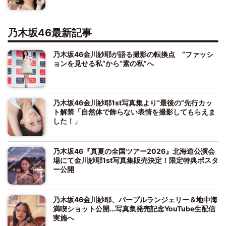
乃木坂46最新記事
乃木坂46金川紗耶が語る撮影の転換点 “ファッシ
ョンを見せる私”から“素の私”へ
乃木坂46金川紗耶1st写真集より“最後の”先行カッ
ト解禁「自然体で飾らない表情を撮影してもらえま
した！」
乃木坂46『真夏の全国ツアー2026』北海道公演会
場にて金川紗耶1st写真集販売決定！限定特典ポスタ
ー公開
乃木坂46金川紗耶、パープルランジェリー＆地中海
満喫ショット公開…写真集発売記念YouTube生配信
実施へ