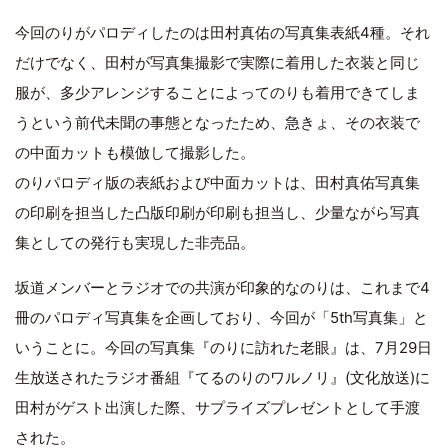
今回のりがパロディしたのは田村真佑の写真集表紙4種。それ
だけでなく、田村が写真集撮影で実際に着用した衣装と同じ
服が、多少アレンジすることによってのりも着用できてしま
うという前代未聞の事態となったため、急きょ、その衣装で
の中面カットも模倣して撮影した。
のりパロディ版の表紙および中面カットは、田村真佑写真集
の印刷を担当した凸版印刷が印刷も担当し、少量ながら写真
集としての発行も実現した非売品。
坂道メンバーとラジオでの共演が印象的なのりは、これまで4
冊のパロディ写真集を企画しており、今回が「5th写真集」と
いうことに。今回の写真集『のりに訪れた老眼』は、7月29日
生放送されたラジオ番組『てるのりのワルノリ』(文化放送)に
田村がゲスト出演した際、サプライズプレゼントとして手渡
された。