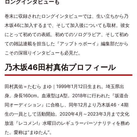
ロングインタビューも
巻末に収録されたロングインタビューでは、生い立ちから乃
木坂46に加入するまで、そして加入後についても取材。彼女
にとって初めての表紙、初めてのソログラビア、そして初め
ての雑誌連載を担当した『アップトゥボーイ』編集部だから
こその深堀りインタビューも必見だ。
乃木坂46田村真佑プロフィール
田村真佑＝たむら まゆ｜1999年1月12日生まれ。埼玉県出
身。身長160cm。血液型はA型。2018年に行われた『坂道合
同オーディション』に合格し、同年12月より乃木坂46・4期
生の一員として活動開始。2020年4月～2023年3月まで文化
放送『レコメン!』水曜日のレギュラーパーソナリティを務め
た。愛称は“
まゆたん
”。