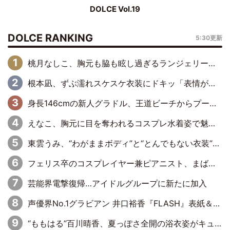
DOLCE Vol.19
DOLCE RANKING
5:30更新
桃月なしこ、胸元も脇も眩し過ぎるランジェリー＆ビキニ姿を披露「なしこたそ最強」「セクシーでゴージャスで大きなボリューム」
根本凪、ずぶ濡れスケスケ衣装にドキッ「表情が良過ぎる」「ねもちゃんの眼差しにドキドキが止まらない」
身長146cmの新人グラドル、王道ビーチからプールサイドそしてゴールドビキニまで…DVDデビュー作で躍動
えなこ、胸元に目を奪われるコスプレ水着姿で魅了「群を抜く美しさと華やかさ」「えなこりんの千咲は破壊力がスゴい」
東雲うみ、“わがままボディ”と“とんでもない衣装”で誘惑「パーフェクトなスタイル」「くびれがステキ」「やみつきになるボディ」
フェリス卒のコスプレイヤー兼ピアニスト、まばゆいばかりのグラビアショット
芸能界電撃復帰…アイドルグループに新たに加入
声優界No.1グラビアン 井口裕香『FLASH』表紙＆巻頭を飾る
“ももはる”百川晴香、夏っぽさ全開の浴衣姿がキュート「とても似合ってる」「爽やかで良い」「袖をギュッとしてるのが最高」