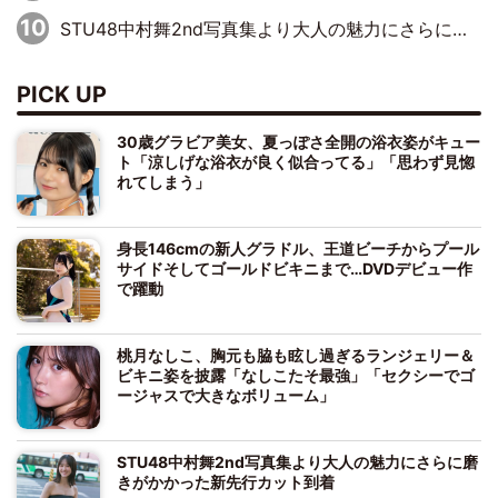
STU48中村舞2nd写真集より大人の魅力にさらに磨きがかかった新先行カット到着
PICK UP
30歳グラビア美女、夏っぽさ全開の浴衣姿がキュー
ト「涼しげな浴衣が良く似合ってる」「思わず見惚
れてしまう」
身長146cmの新人グラドル、王道ビーチからプール
サイドそしてゴールドビキニまで…DVDデビュー作
で躍動
桃月なしこ、胸元も脇も眩し過ぎるランジェリー＆
ビキニ姿を披露「なしこたそ最強」「セクシーでゴ
ージャスで大きなボリューム」
STU48中村舞2nd写真集より大人の魅力にさらに磨
きがかかった新先行カット到着