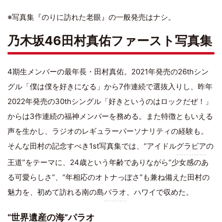
※写真集『のりに訪れた老眼』の一般発売はナシ。
乃木坂46田村真佑ファースト写真集
4期生メンバーの最年長・田村真佑。2021年発売の26thシン
グル「僕は僕を好きになる」から7作連続で選抜入りし、昨年
2022年発売の30thシングル「好きというのはロックだぜ！」
からは3作連続の福神メンバーを務める。また特徴ともいえる
声を生かし、ラジオのレギュラーパーソナリティの経験も。
そんな田村の記念すべき1st写真集では、“アイドル
グラビア
の
王道”をテーマに、24歳という年齢でありながら“少女感のあ
る可愛らしさ”、“年相応のオトナっぽさ”も兼ね備えた田村の
魅力を、初めて訪れる南の島
パラオ
、ハワイで収めた。
“世界遺産の海”パラオ