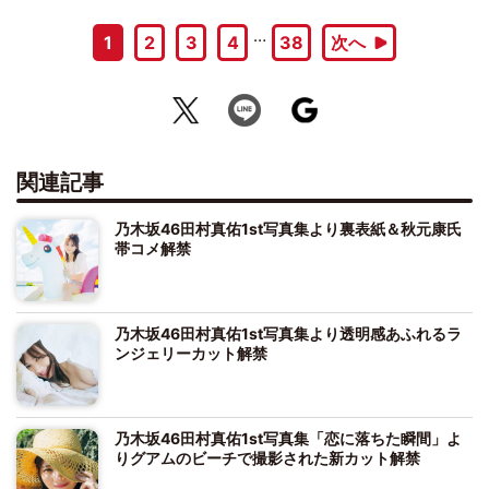
…
1
2
3
4
38
次へ
関連記事
乃木坂46田村真佑1st写真集より裏表紙＆秋元康氏
帯コメ解禁
乃木坂46田村真佑1st写真集より透明感あふれるラ
ンジェリーカット解禁
乃木坂46田村真佑1st写真集「恋に落ちた瞬間」よ
りグアムのビーチで撮影された新カット解禁