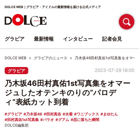
DOLCE WEB｜グラビア・アイドルの最新情報を届ける公式メディア
グラビア
最新情報
インタビュー
記者会見
DOLCE WEB
グラビアのニュース
乃木坂46田村真佑1st写真集をオマ
2023-07-29 19:00
グラビア
乃木坂46田村真佑1st写真集をオマー
ジュしたオテンキのりの“パロデ
ィ”表紙カット到着
グラビア
乃木坂46
田村真佑
水着
ワニブックス
まゆたん
田村真佑1st写真集
パラオ
グアム
恋に落ちた瞬間
DOLCE編集部