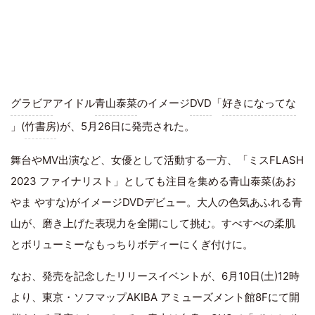
グラビア
アイドル
青山泰菜
のイメージ
DVD
「
好きになってな
」(
竹書房
)が、5月26日に発売された。
舞台やMV出演など、女優として活動する一方、「ミスFLASH
2023 ファイナリスト」としても注目を集める青山泰菜(あお
やま やすな)がイメージDVDデビュー。大人の色気あふれる青
山が、磨き上げた表現力を全開にして挑む。すべすべの柔肌
とボリューミーなもっちりボディーにくぎ付けに。
なお、発売を記念したリリースイベントが、6月10日(土)12時
より、東京・ソフマップAKIBA アミューズメント館8Fにて開