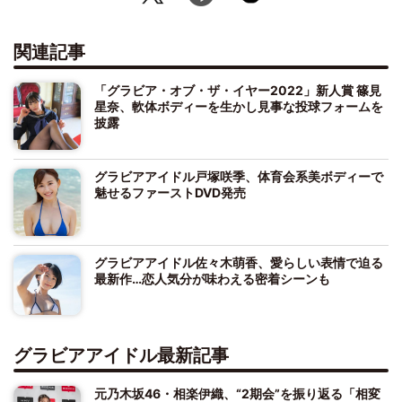
関連記事
「グラビア・オブ・ザ・イヤー2022」新人賞 篠見
星奈、軟体ボディーを生かし見事な投球フォームを
披露
グラビアアイドル戸塚咲季、体育会系美ボディーで
魅せるファーストDVD発売
グラビアアイドル佐々木萌香、愛らしい表情で迫る
最新作…恋人気分が味わえる密着シーンも
グラビアアイドル最新記事
元乃木坂46・相楽伊織、“2期会”を振り返る「相変