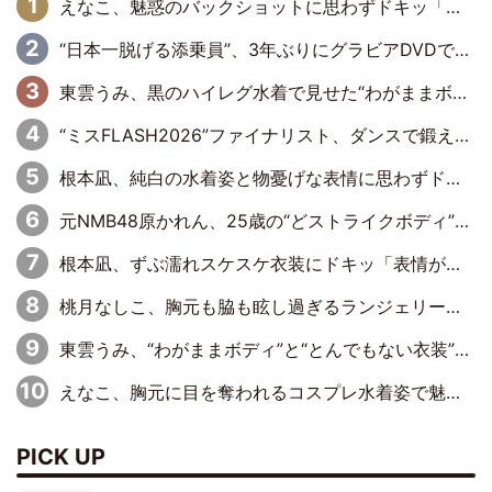
えなこ、魅惑のバックショットに思わずドキッ「世界最高レベルの美しさ」「クールビューティーで良き」「ポーズも表情も完璧」
“日本一脱げる添乗員”、3年ぶりにグラビアDVDで復活 31歳の艶やかな表情がさえわたる
東雲うみ、黒のハイレグ水着で見せた“わがままボディ”がたまらない「うみちゃんカワイイ」「全てがステキな女神さま」「魅力的です」
“ミスFLASH2026”ファイナリスト、ダンスで鍛え上げた健康的な美ボディー披露
根本凪、純白の水着姿と物憂げな表情に思わずドキドキ…「ステキなお写真」「透明感がスゴい」
元NMB48原かれん、25歳の“どストライクボディ”をバリで解禁 169cmモデル体形で挑む初の本格グラビア
根本凪、ずぶ濡れスケスケ衣装にドキッ「表情が良過ぎる」「ねもちゃんの眼差しにドキドキが止まらない」
桃月なしこ、胸元も脇も眩し過ぎるランジェリー＆ビキニ姿を披露「なしこたそ最強」「セクシーでゴージャスで大きなボリューム」
東雲うみ、“わがままボディ”と“とんでもない衣装”で誘惑「パーフェクトなスタイル」「くびれがステキ」「やみつきになるボディ」
えなこ、胸元に目を奪われるコスプレ水着姿で魅了「群を抜く美しさと華やかさ」「えなこりんの千咲は破壊力がスゴい」
PICK UP