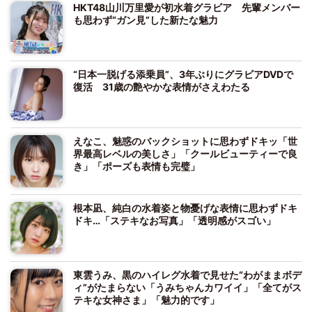
HKT48山川万里愛が初水着グラビア 先輩メンバー
も思わず“ガン見”した新たな魅力
“日本一脱げる添乗員”、3年ぶりにグラビアDVDで
復活 31歳の艶やかな表情がさえわたる
えなこ、魅惑のバックショットに思わずドキッ「世
界最高レベルの美しさ」「クールビューティーで良
き」「ポーズも表情も完璧」
根本凪、純白の水着姿と物憂げな表情に思わずドキ
ドキ…「ステキなお写真」「透明感がスゴい」
東雲うみ、黒のハイレグ水着で見せた“わがままボデ
ィ”がたまらない「うみちゃんカワイイ」「全てがス
テキな女神さま」「魅力的です」