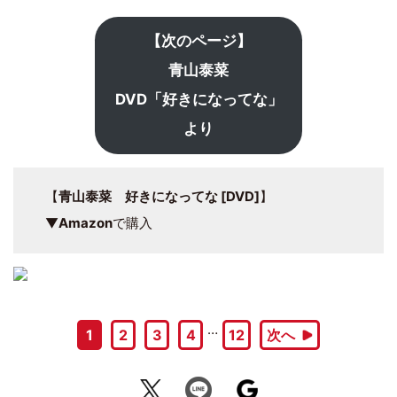
【次のページ】
青山泰菜
DVD「好きになってな」
より
【
青山泰菜 好きになってな [DVD]
】
▼
Amazon
で購入
…
1
2
3
4
12
次へ