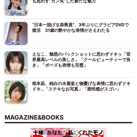
も思わず“ガン見”した新たな魅力
“日本一脱げる添乗員”、3年ぶりにグラビアDVDで
復活 31歳の艶やかな表情がさえわたる
えなこ、魅惑のバックショットに思わずドキッ「世
界最高レベルの美しさ」「クールビューティーで良
き」「ポーズも表情も完璧」
根本凪、純白の水着姿と物憂げな表情に思わずドキ
ドキ…「ステキなお写真」「透明感がスゴい」
MAGAZINE&BOOKS