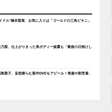
イドル”橋本梨菜、お気に入りは「ゴールドの三角ビキニ」
美乃梨、仕上がりきった美ボディー披露も「最後の日焼けし
”GP霧島聖子、妄想膨らむ新作DVDをアピール！喪服や割烹着、