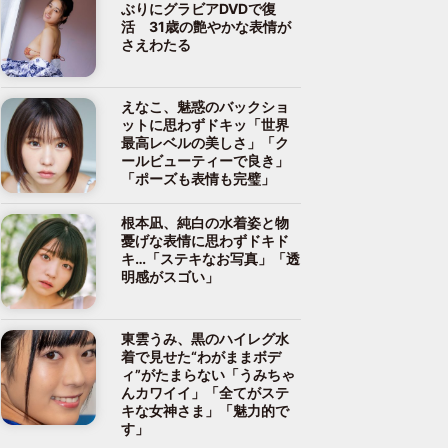
ぶりにグラビアDVDで復
活 31歳の艶やかな表情が
さえわたる
えなこ、魅惑のバックショ
ットに思わずドキッ「世界
最高レベルの美しさ」「ク
ールビューティーで良き」
「ポーズも表情も完璧」
根本凪、純白の水着姿と物
憂げな表情に思わずドキド
キ…「ステキなお写真」「透
明感がスゴい」
東雲うみ、黒のハイレグ水
着で見せた“わがままボデ
ィ”がたまらない「うみちゃ
んカワイイ」「全てがステ
キな女神さま」「魅力的で
す」