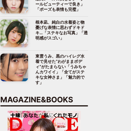
ールビューティーで良き」
「ポーズも表情も完璧」
根本凪、純白の水着姿と物
憂げな表情に思わずドキド
キ…「ステキなお写真」「透
明感がスゴい」
東雲うみ、黒のハイレグ水
着で見せた“わがままボデ
ィ”がたまらない「うみちゃ
んカワイイ」「全てがステ
キな女神さま」「魅力的で
す」
MAGAZINE&BOOKS