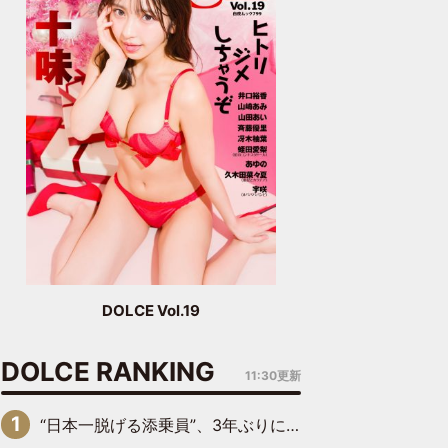
DOLCE Vol.19
DOLCE RANKING
11:30更新
“日本一脱げる添乗員”、3年ぶりにグラビアDVDで復活 31歳の艶やかな表情がさえわたる