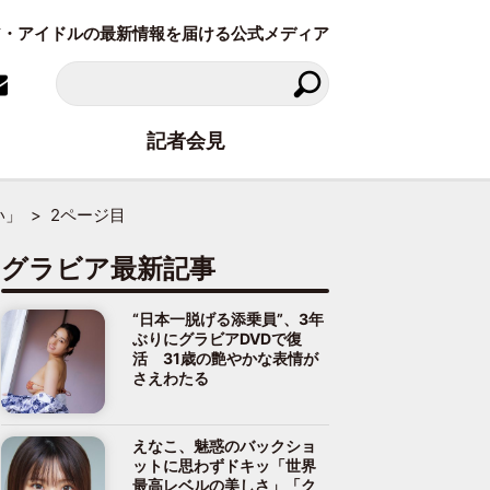
ラビア・アイドルの最新情報を届ける公式メディア
記者会見
い」
2ページ目
グラビア最新記事
“日本一脱げる添乗員”、3年
ぶりにグラビアDVDで復
活 31歳の艶やかな表情が
さえわたる
えなこ、魅惑のバックショ
ットに思わずドキッ「世界
最高レベルの美しさ」「ク