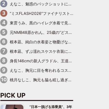
えなこ、魅惑のバックショットに思わずドキッ「世界最高レベルの美しさ」「クールビューティーで良き」「ポーズも表情も完璧」
“ミスFLASH2026”ファイナリスト、ダンスで鍛え上げた健康的な美ボディー披露
東雲うみ、黒のハイレグ水着で見せた“わがままボディ”がたまらない「うみちゃんカワイイ」「全てがステキな女神さま」「魅力的です」
元NMB48原かれん、25歳の“どストライクボディ”をバリで解禁 169cmモデル体形で挑む初の本格グラビア
根本凪、純白の水着姿と物憂げな表情に思わずドキドキ…「ステキなお写真」「透明感がスゴい」
根本凪、ずぶ濡れスケスケ衣装にドキッ「表情が良過ぎる」「ねもちゃんの眼差しにドキドキが止まらない」
身長146cmの新人グラドル、王道ビーチからプールサイドそしてゴールドビキニまで…DVDデビュー作で躍動
えなこ、胸元に目を奪われるコスプレ水着姿で魅了「群を抜く美しさと華やかさ」「えなこりんの千咲は破壊力がスゴい」
桃月なしこ、胸元も脇も眩し過ぎるランジェリー＆ビキニ姿を披露「なしこたそ最強」「セクシーでゴージャスで大きなボリューム」
PICK UP
“日本一脱げる添乗員”、3年