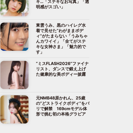
キ…「ステキなお写真」「透
明感がスゴい」
東雲うみ、黒のハイレグ水
着で見せた“わがままボデ
ィ”がたまらない「うみちゃ
んカワイイ」「全てがステ
キな女神さま」「魅力的で
す」
“ミスFLASH2026”ファイナ
リスト、ダンスで鍛え上げ
た健康的な美ボディー披露
元NMB48原かれん、25歳
の“どストライクボディ”をバ
リで解禁 169cmモデル体
形で挑む初の本格グラビア