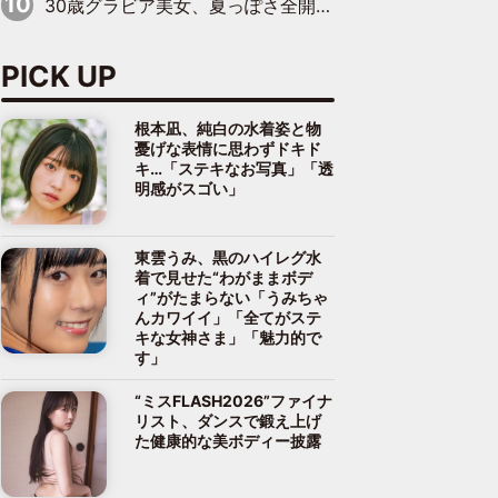
30歳グラビア美女、夏っぽさ全開の浴衣姿がキュート「涼しげな浴衣が良く似合ってる」「思わず見惚れてしまう」
PICK UP
根本凪、純白の水着姿と物
憂げな表情に思わずドキド
キ…「ステキなお写真」「透
明感がスゴい」
東雲うみ、黒のハイレグ水
着で見せた“わがままボデ
ィ”がたまらない「うみちゃ
んカワイイ」「全てがステ
キな女神さま」「魅力的で
す」
“ミスFLASH2026”ファイナ
リスト、ダンスで鍛え上げ
た健康的な美ボディー披露