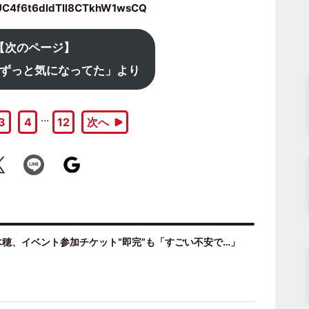
/UC4f6t6dldTll8CTkhW1wsCQ
【次のページ】
らずっと気になってた」より
…
3
4
12
次へ
穂、イベント参加チケット“即完”も「すごい不安で…」