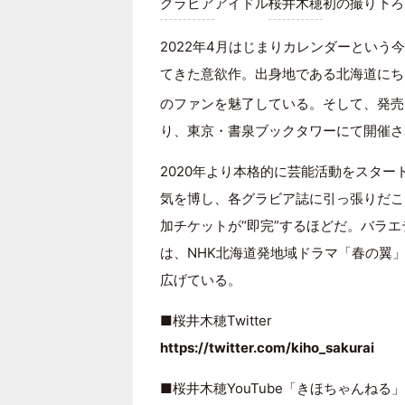
グラビア
アイドル
桜井木穂
初の撮り下ろ
2022年4月はじまりカレンダーとい
てきた意欲作。出身地である北海道にち
のファンを魅了している。そして、発売を
り、東京・書泉ブックタワーにて開催さ
2020年より本格的に芸能活動をスタ
気を博し、各グラビア誌に引っ張りだこ
加チケットが“即完”するほどだ。バラエ
は、NHK北海道発地域ドラマ「春の翼
広げている。
■桜井木穂Twitter
https://twitter.com/kiho_sakurai
■桜井木穂YouTube「きほちゃんねる」