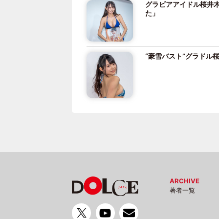
グラビアアイドル桜井木
た」
“豪雪バスト”グラドル
ARCHIVE
著者一覧