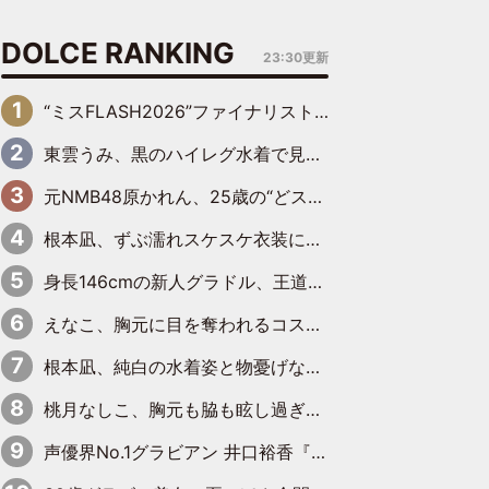
DOLCE RANKING
23:30更新
“ミスFLASH2026”ファイナリスト、ダンスで鍛え上げた健康的な美ボディー披露
東雲うみ、黒のハイレグ水着で見せた“わがままボディ”がたまらない「うみちゃんカワイイ」「全てがステキな女神さま」「魅力的です」
元NMB48原かれん、25歳の“どストライクボディ”をバリで解禁 169cmモデル体形で挑む初の本格グラビア
根本凪、ずぶ濡れスケスケ衣装にドキッ「表情が良過ぎる」「ねもちゃんの眼差しにドキドキが止まらない」
身長146cmの新人グラドル、王道ビーチからプールサイドそしてゴールドビキニまで…DVDデビュー作で躍動
えなこ、胸元に目を奪われるコスプレ水着姿で魅了「群を抜く美しさと華やかさ」「えなこりんの千咲は破壊力がスゴい」
根本凪、純白の水着姿と物憂げな表情に思わずドキドキ…「ステキなお写真」「透明感がスゴい」
桃月なしこ、胸元も脇も眩し過ぎるランジェリー＆ビキニ姿を披露「なしこたそ最強」「セクシーでゴージャスで大きなボリューム」
声優界No.1グラビアン 井口裕香『FLASH』表紙＆巻頭を飾る