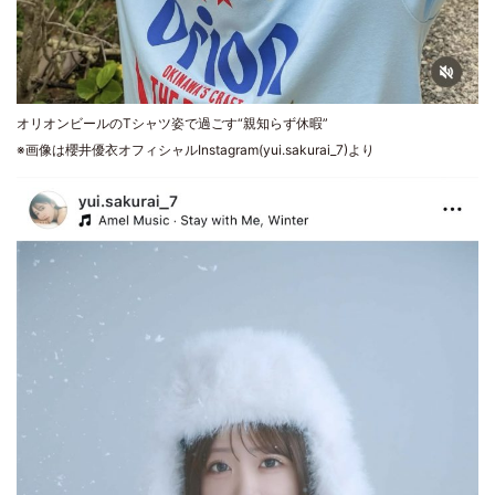
オリオンビールのTシャツ姿で過ごす“親知らず休暇”
※画像は櫻井優衣オフィシャルInstagram(yui.sakurai_7)より