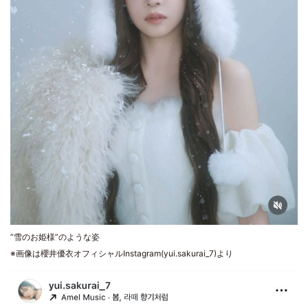
“雪のお姫様”のような姿
※画像は櫻井優衣オフィシャルInstagram(yui.sakurai_7)より