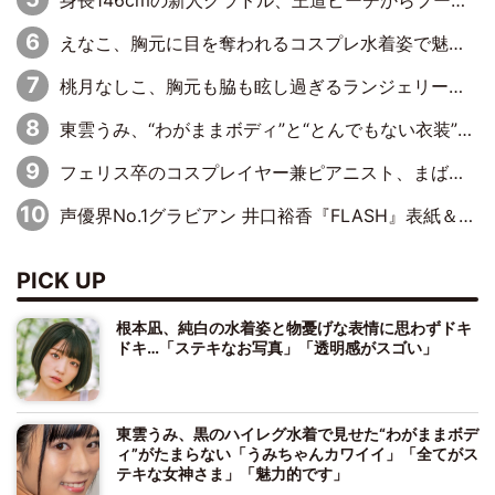
身長146cmの新人グラドル、王道ビーチからプールサイドそしてゴールドビキニまで…DVDデビュー作で躍動
えなこ、胸元に目を奪われるコスプレ水着姿で魅了「群を抜く美しさと華やかさ」「えなこりんの千咲は破壊力がスゴい」
桃月なしこ、胸元も脇も眩し過ぎるランジェリー＆ビキニ姿を披露「なしこたそ最強」「セクシーでゴージャスで大きなボリューム」
東雲うみ、“わがままボディ”と“とんでもない衣装”で誘惑「パーフェクトなスタイル」「くびれがステキ」「やみつきになるボディ」
フェリス卒のコスプレイヤー兼ピアニスト、まばゆいばかりのグラビアショット
声優界No.1グラビアン 井口裕香『FLASH』表紙＆巻頭を飾る
PICK UP
根本凪、純白の水着姿と物憂げな表情に思わずドキ
ドキ…「ステキなお写真」「透明感がスゴい」
東雲うみ、黒のハイレグ水着で見せた“わがままボデ
ィ”がたまらない「うみちゃんカワイイ」「全てがス
テキな女神さま」「魅力的です」