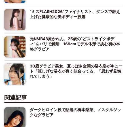
“ミスFLASH2026”ファイナリスト、ダンスで鍛え
上げた健康的な美ボディー披露
元NMB48原かれん、25歳の“どストライクボデ
ィ”をバリで解禁 169cmモデル体形で挑む初の本
格グラビア
30歳グラビア美女、夏っぽさ全開の浴衣姿がキュー
ト「涼しげな浴衣が良く似合ってる」「思わず見惚
れてしまう」
関連記事
ダークヒロイン役で話題の橋本梨菜、ノスタルジッ
クなグラビア