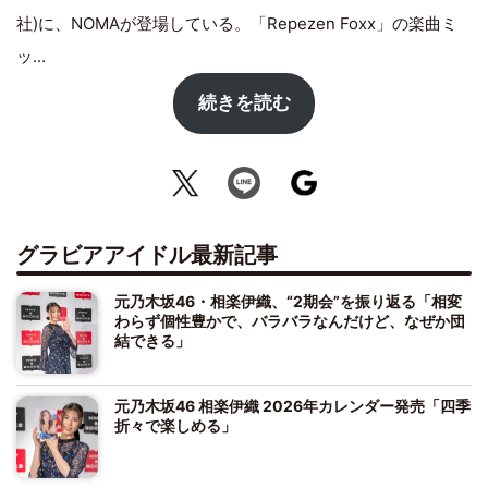
社)に、NOMAが登場している。「Repezen Foxx」の楽曲ミ
ッ...
続きを読む
グラビアアイドル最新記事
元乃木坂46・相楽伊織、“2期会”を振り返る「相変
わらず個性豊かで、バラバラなんだけど、なぜか団
結できる」
元乃木坂46 相楽伊織 2026年カレンダー発売「四季
折々で楽しめる」