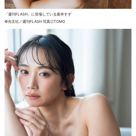
「週刊FLASH」に登場している蒼井すず
©光文社／週刊FLASH 写真◎TOMO