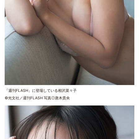
「週刊FLASH」に登場している相沢菜々子
©光文社／週刊FLASH 写真◎唐木貴央