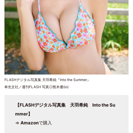
FLASHデジタル写真集 天羽希純『Into the Summer』
©光文社／週刊FLASH 写真◎熊木優(io)
【FLASHデジタル写真集 天羽希純 Into the Su
mmer】
⇒
Amazon
で購入