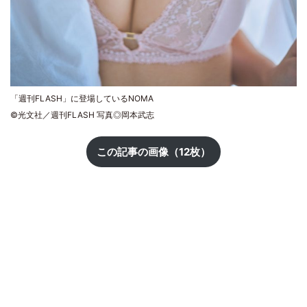
「週刊FLASH」に登場しているNOMA
©光文社／週刊FLASH 写真◎岡本武志
この記事の画像（12枚）