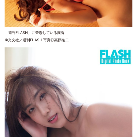
「週刊FLASH」に登場している爽香
©光文社／週刊FLASH 写真◎惠原祐二