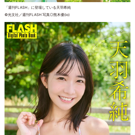
「週刊FLASH」に登場している天羽希純
©光文社／週刊FLASH 写真◎熊木優(io)