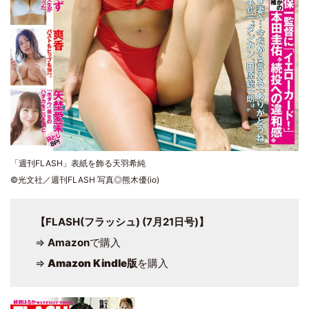
「週刊FLASH」表紙を飾る天羽希純
©光文社／週刊FLASH 写真◎熊木優(io)
【FLASH(フラッシュ) (7月21日号)】
⇒
Amazon
で購入
⇒
Amazon Kindle版
を購入