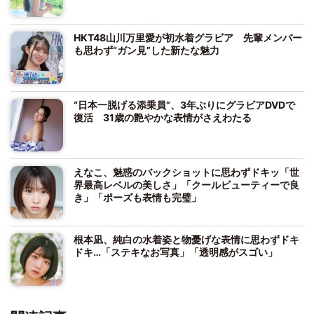
HKT48山川万里愛が初水着グラビア 先輩メンバー
も思わず“ガン見”した新たな魅力
“日本一脱げる添乗員”、3年ぶりにグラビアDVDで
復活 31歳の艶やかな表情がさえわたる
えなこ、魅惑のバックショットに思わずドキッ「世
界最高レベルの美しさ」「クールビューティーで良
き」「ポーズも表情も完璧」
根本凪、純白の水着姿と物憂げな表情に思わずドキ
ドキ…「ステキなお写真」「透明感がスゴい」