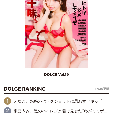
DOLCE Vol.19
DOLCE RANKING
17:30更新
えなこ、魅惑のバックショットに思わずドキッ「世界最高レベルの美しさ」「クールビューティーで良き」「ポーズも表情も完璧」
東雲うみ、黒のハイレグ水着で見せた“わがままボディ”がたまらない「うみちゃんカワイイ」「全てがステキな女神さま」「魅力的です」