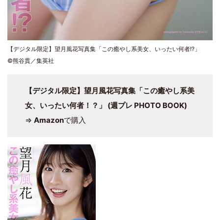
【デジタル限定】望月風花写真集「この癒やし系美女、いったい何者!?」
©熊谷貫／集英社
【デジタル限定】望月風花写真集「この癒やし系美
女、いったい何者！？」 (週プレ PHOTO BOOK)
⇒
Amazon
で購入