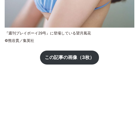
『週刊プレイボーイ29号』に登場している望月風花
©熊谷貫／集英社
この記事の画像（3枚）