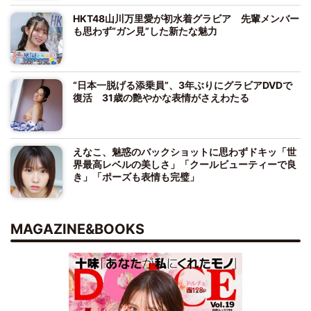
HKT48山川万里愛が初水着グラビア 先輩メンバー
も思わず“ガン見”した新たな魅力
“日本一脱げる添乗員”、3年ぶりにグラビアDVDで
復活 31歳の艶やかな表情がさえわたる
えなこ、魅惑のバックショットに思わずドキッ「世
界最高レベルの美しさ」「クールビューティーで良
き」「ポーズも表情も完璧」
MAGAZINE&BOOKS