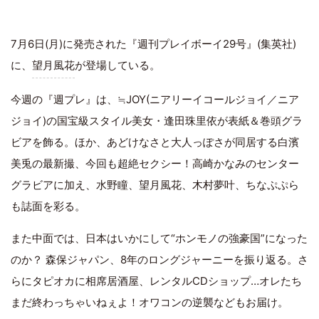
7月6日(月)に発売された『週刊プレイボーイ29号』(集英社)
に、
望月風花
が登場している。
今週の『週プレ』は、≒JOY(ニアリーイコールジョイ／ニア
ジョイ)の国宝級スタイル美女・逢田珠里依が表紙＆巻頭グラ
ビアを飾る。ほか、あどけなさと大人っぽさが同居する白濱
美兎の最新撮、今回も超絶セクシー！高崎かなみのセンター
グラビアに加え、水野瞳、望月風花、木村夢叶、ちなぷぷら
も誌面を彩る。
また中面では、日本はいかにして“ホンモノの強豪国”になった
のか？ 森保ジャパン、8年のロングジャーニーを振り返る。さ
らにタピオカに相席居酒屋、レンタルCDショップ…オレたち
まだ終わっちゃいねぇよ！オワコンの逆襲などもお届け。