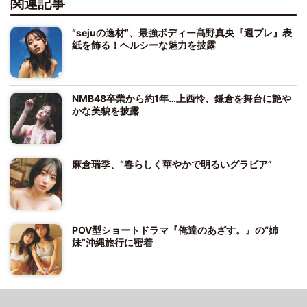
関連記事
“sejuの逸材”、最強ボディー髙野真央『週プレ』表
紙を飾る！ヘルシーな魅力を披露
NMB48卒業から約1年…上西怜、鎌倉を舞台に艶や
かな美貌を披露
麻倉瑞季、“春らしく華やかで明るいグラビア”
POV型ショートドラマ『俺達のあざす。』の“姉
妹”沖縄旅行に密着