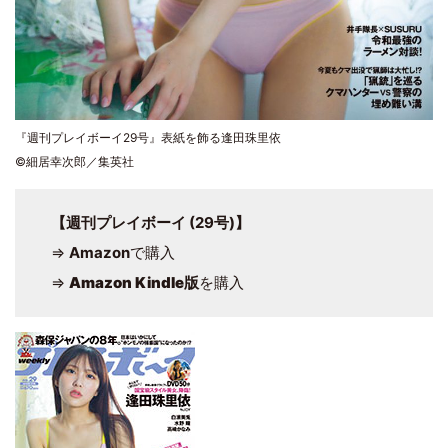
『週刊プレイボーイ29号』表紙を飾る逢田珠里依
©細居幸次郎／集英社
【週刊プレイボーイ (29号)】
⇒
Amazon
で購入
⇒
Amazon Kindle版
を購入