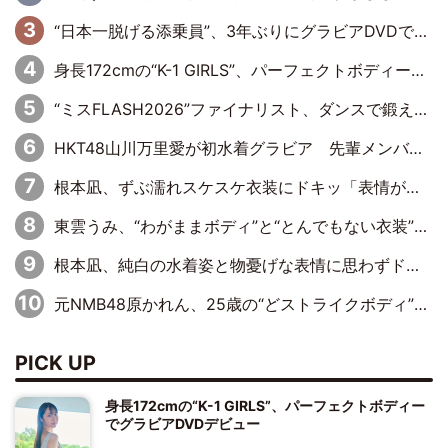
“日本一脱げる添乗員”、3年ぶりにグラビアDVDで復活 31歳の艶やかな表情がさえわたる
身長172cmの“K-1 GIRLS”、パーフェクトボディーでグラビアDVDデビュー
“ミスFLASH2026”ファイナリスト、ダンスで鍛え上げた健康的な美ボディー披露
HKT48山川万里愛が初水着グラビア 先輩メンバーも思わず“ガン見”した新たな魅力
根本凪、ずぶ濡れスケスケ衣装にドキッ「表情が良過ぎる」「ねもちゃんの眼差しにドキドキが止まらない」
東雲うみ、“わがままボディ”と“とんでもない衣装”で誘惑「パーフェクトなスタイル」「くびれがステキ」「やみつきになるボディ」
根本凪、純白の水着姿と物憂げな表情に思わずドキドキ…「ステキなお写真」「透明感がスゴい」
元NMB48原かれん、25歳の“どストライクボディ”をバリで解禁 169cmモデル体形で挑む初の本格グラビア
PICK UP
身長172cmの“K-1 GIRLS”、パーフェクトボディー
でグラビアDVDデビュー