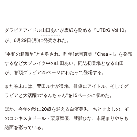
グラビアアイドル
山田あい
が表紙を務める『UTB:G Vol.10』
が、6月29日(月)に発売された。
“令和の超新星”とも称され、昨年1st写真集『Ohaa～i』を発売
するなど大ブレイク中の山田あい。同誌初登場となる山田
が、巻頭グラビア25ページにわたって登場する。
また巻末には、豊田ルナが登場。俳優にアイドル、そしてグ
ラビアと大活躍の“るんちゃん”を15ページに収めた。
ほか、今年の秋に20歳を迎える白濱美兎、ちとせよしの、虹
のコンキスタドール・栗原舞優、琴雛ひな、永尾まりやらも
誌面を彩っている。