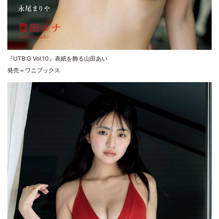
『UTB:G Vol.10』表紙を飾る山田あい
発売＝ワニブックス