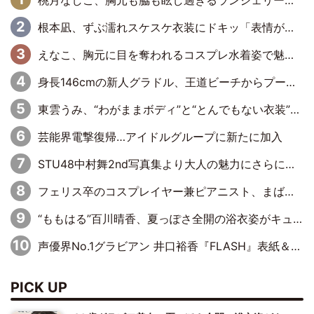
桃月なしこ、胸元も脇も眩し過ぎるランジェリー＆ビキニ姿を披露「なしこたそ最強」「セクシーでゴージャスで大きなボリューム」
根本凪、ずぶ濡れスケスケ衣装にドキッ「表情が良過ぎる」「ねもちゃんの眼差しにドキドキが止まらない」
えなこ、胸元に目を奪われるコスプレ水着姿で魅了「群を抜く美しさと華やかさ」「えなこりんの千咲は破壊力がスゴい」
身長146cmの新人グラドル、王道ビーチからプールサイドそしてゴールドビキニまで…DVDデビュー作で躍動
東雲うみ、“わがままボディ”と“とんでもない衣装”で誘惑「パーフェクトなスタイル」「くびれがステキ」「やみつきになるボディ」
芸能界電撃復帰…アイドルグループに新たに加入
STU48中村舞2nd写真集より大人の魅力にさらに磨きがかかった新先行カット到着
フェリス卒のコスプレイヤー兼ピアニスト、まばゆいばかりのグラビアショット
“ももはる”百川晴香、夏っぽさ全開の浴衣姿がキュート「とても似合ってる」「爽やかで良い」「袖をギュッとしてるのが最高」
声優界No.1グラビアン 井口裕香『FLASH』表紙＆巻頭を飾る
PICK UP