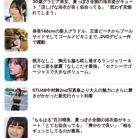
30歳グラビア美女、夏っぽさ全開の浴衣姿がキュー
ト「涼しげな浴衣が良く似合ってる」「思わず見惚
れてしまう」
身長146cmの新人グラドル、王道ビーチからプール
サイドそしてゴールドビキニまで…DVDデビュー作
で躍動
桃月なしこ、胸元も脇も眩し過ぎるランジェリー＆
ビキニ姿を披露「なしこたそ最強」「セクシーでゴ
ージャスで大きなボリューム」
STU48中村舞2nd写真集より大人の魅力にさらに磨
きがかかった新先行カット到着
“ももはる”百川晴香、夏っぽさ全開の浴衣姿がキュ
ート「とても似合ってる」「爽やかで良い」「袖を
ギュッとしてるのが最高」