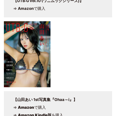
【UTB:G vol.10 (ワニムックシリーズ)】
⇒
Amazon
で購入
【山田あい 1st写真集『Ohaa～i』】
⇒
Amazon
で購入
⇒
Amazon Kindle版
を購入