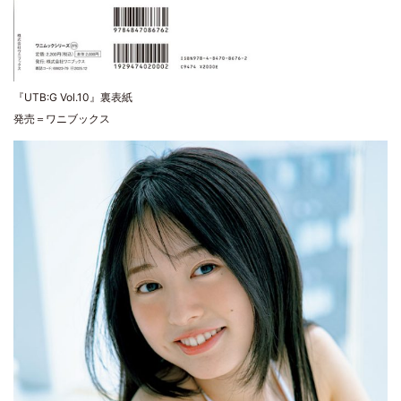
『UTB:G Vol.10』裏表紙
発売＝ワニブックス