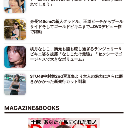
れてしまう」
身長146cmの新人グラドル、王道ビーチからプール
サイドそしてゴールドビキニまで…DVDデビュー作
で躍動
桃月なしこ、胸元も脇も眩し過ぎるランジェリー＆
ビキニ姿を披露「なしこたそ最強」「セクシーでゴ
ージャスで大きなボリューム」
STU48中村舞2nd写真集より大人の魅力にさらに磨
きがかかった新先行カット到着
MAGAZINE&BOOKS