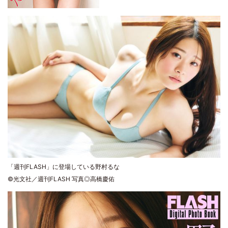
「週刊FLASH」に登場している野村るな
©光文社／週刊FLASH 写真◎高橋慶佑