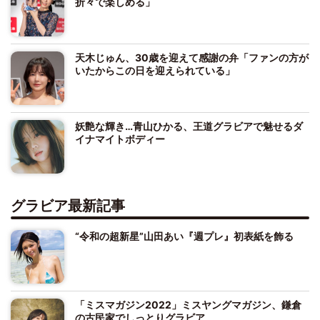
折々で楽しめる」
天木じゅん、30歳を迎えて感謝の弁「ファンの方が
いたからこの日を迎えられている」
妖艶な輝き…青山ひかる、王道グラビアで魅せるダ
イナマイトボディー
グラビア最新記事
“令和の超新星”山田あい『週プレ』初表紙を飾る
「ミスマガジン2022」ミスヤングマガジン、鎌倉
の古民家でしっとりグラビア