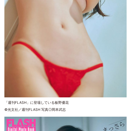
「週刊FLASH」に登場している板野優花
©光文社／週刊FLASH 写真◎岡本武志