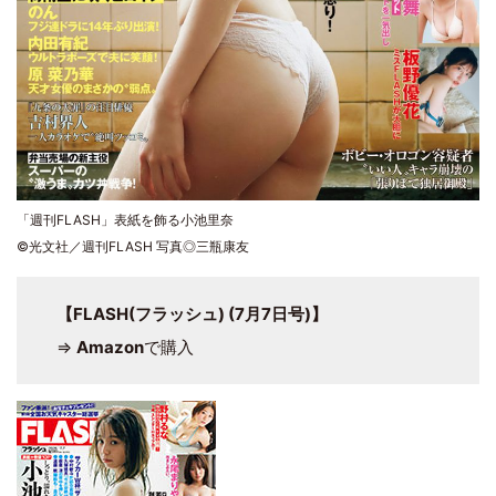
「週刊FLASH」表紙を飾る小池里奈
©光文社／週刊FLASH 写真◎三瓶康友
【FLASH(フラッシュ) (7月7日号)】
⇒
Amazon
で購入