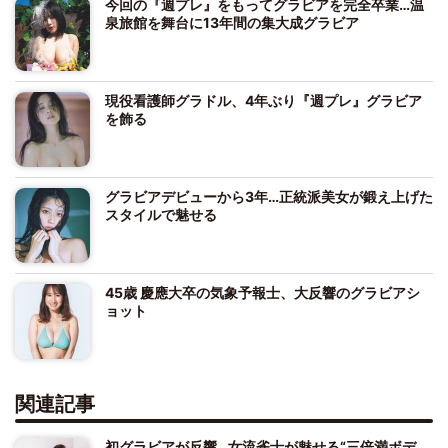
今回の『週プレ』をもってグラビアを完全卒業…温
泉旅館を舞台に13年間の集大成グラビア
現役看護師グラドル、4年ぶり『週プレ』グラビア
を飾る
グラビアデビューから3年…正統派美女が鍛え上げた
スタイルで魅せる
45歳 慶應大卒の気象予報士、大反響のグラビアシ
ョット
関連記事
初グラビアが反響…女流雀士が魅せる“三倍満ボデ