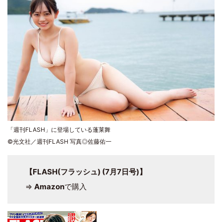
「週刊FLASH」に登場している蓬莱舞
©光文社／週刊FLASH 写真◎佐藤佑一
【FLASH(フラッシュ) (7月7日号)】
⇒
Amazon
で購入