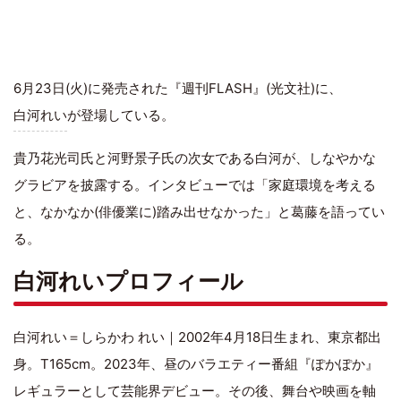
6月23日(火)に発売された『週刊FLASH』(光文社)に、
白河れい
が登場している。
貴乃花光司氏と河野景子氏の次女である白河が、しなやかな
グラビアを披露する。インタビューでは「家庭環境を考える
と、なかなか(俳優業に)踏み出せなかった」と葛藤を語ってい
る。
白河れいプロフィール
白河れい＝しらかわ れい｜2002年4月18日生まれ、東京都出
身。T165cm。2023年、昼のバラエティー番組『ぽかぽか』
レギュラーとして芸能界デビュー。その後、舞台や映画を軸