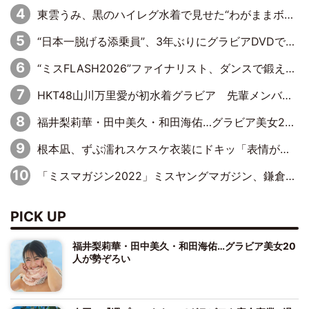
東雲うみ、黒のハイレグ水着で見せた“わがままボディ”がたまらない「うみちゃんカワイイ」「全てがステキな女神さま」「魅力的です」
“日本一脱げる添乗員”、3年ぶりにグラビアDVDで復活 31歳の艶やかな表情がさえわたる
“ミスFLASH2026”ファイナリスト、ダンスで鍛え上げた健康的な美ボディー披露
HKT48山川万里愛が初水着グラビア 先輩メンバーも思わず“ガン見”した新たな魅力
福井梨莉華・田中美久・和田海佑…グラビア美女20人が勢ぞろい
根本凪、ずぶ濡れスケスケ衣装にドキッ「表情が良過ぎる」「ねもちゃんの眼差しにドキドキが止まらない」
「ミスマガジン2022」ミスヤングマガジン、鎌倉の古民家でしっとりグラビア
PICK UP
福井梨莉華・田中美久・和田海佑…グラビア美女20
人が勢ぞろい