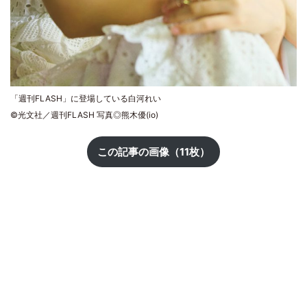
「週刊FLASH」に登場している白河れい
©光文社／週刊FLASH 写真◎熊木優(io)
この記事の画像（11枚）