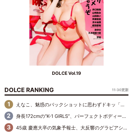
DOLCE Vol.19
DOLCE RANKING
11:30更新
えなこ、魅惑のバックショットに思わずドキッ「世界最高レベルの美しさ」「クールビューティーで良き」「ポーズも表情も完璧」
身長172cmの“K-1 GIRLS”、パーフェクトボディーでグラビアDVDデビュー
45歳 慶應大卒の気象予報士、大反響のグラビアショット