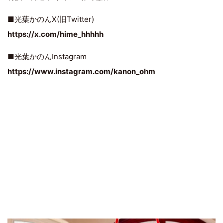
■光葉かのんX(旧Twitter)
https://x.com/hime_hhhhh
■光葉かのんInstagram
https://www.instagram.com/kanon_ohm