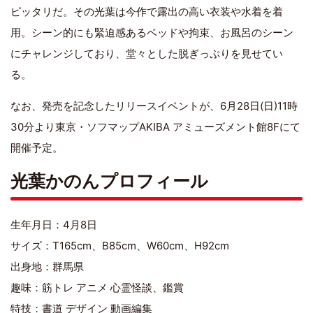
ピッタリだ。その光葉は今作で露出の高い衣装や水着を着
用。シーン的にも緊迫感あるベッドや拘束、お風呂のシーン
にチャレンジしており、堂々とした脱ぎっぷりを見せてい
る。
なお、発売を記念したリリースイベントが、6月28日(日)11時
30分より東京・ソフマップAKIBA アミューズメント館8Fにて
開催予定。
光葉かのんプロフィール
生年月日：4月8日
サイズ：T165cm、B85cm、W60cm、H92cm
出身地：群馬県
趣味：筋トレ アニメ 心霊怪談、鑑賞
特技：書道 デザイン 動画編集