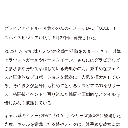
グラビアアイドル・
光葉かのん
のイメージDVD「G.A.L」(
スパイスビジュアル
)が、5月27日に発売された。
2022年から“姫城カノン”の名義で活動をスタートさせ、以降
はラウンドガールやレースクイーン、さらにはグラビアなど
さまざまな分野で活躍している光葉かのん。派手めなフェイ
スと圧倒的なプロポーションを武器に、人気を拡大させてい
る。その彼女が意外にも初めてとなるグラビアDVDをリリー
ス。格闘技イベントで写り込んだ桃尻と圧倒的なスタイルを
惜しみなく披露している。
ギャル系のイメージDVD「G.A.L」シリーズ第4弾に登場した
光葉。ギャルを意識した衣装やメイクは、派手めな彼女には