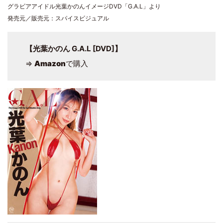
グラビアアイドル光葉かのんイメージDVD「G.A.L」より
発売元／販売元：スパイスビジュアル
【光葉かのん G.A.L [DVD]】
⇒
Amazon
で購入