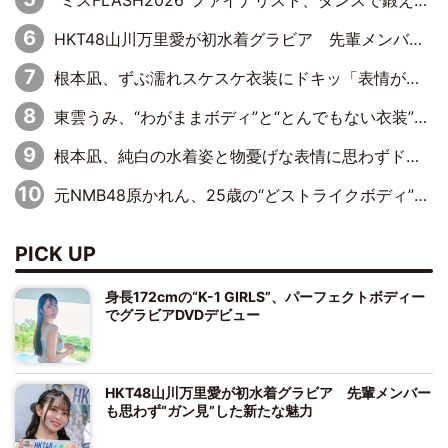
“ミスFLASH2026”ファイナリスト、ダンスで鍛え上げた健康的な美ボディー披露
HKT48山川万里愛が初水着グラビア 先輩メンバーも思わず“ガン見”した新たな魅力
根本凪、ずぶ濡れスケスケ衣装にドキッ「表情が良過ぎる」「ねもちゃんの眼差しにドキドキが止まらない」
東雲うみ、“わがままボディ”と“とんでもない衣装”で誘惑「パーフェクトなスタイル」「くびれがステキ」「やみつきになるボディ」
根本凪、純白の水着姿と物憂げな表情に思わずドキドキ…「ステキなお写真」「透明感がスゴい」
元NMB48原かれん、25歳の“どストライクボディ”をバリで解禁 169cmモデル体形で挑む初の本格グラビア
PICK UP
身長172cmの“K-1 GIRLS”、パーフェクトボディー
でグラビアDVDデビュー
HKT48山川万里愛が初水着グラビア 先輩メンバー
も思わず“ガン見”した新たな魅力