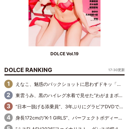
DOLCE Vol.19
DOLCE RANKING
17:30更新
えなこ、魅惑のバックショットに思わずドキッ「世界最高レベルの美しさ」「クールビューティーで良き」「ポーズも表情も完璧」
東雲うみ、黒のハイレグ水着で見せた“わがままボディ”がたまらない「うみちゃんカワイイ」「全てがステキな女神さま」「魅力的です」
“日本一脱げる添乗員”、3年ぶりにグラビアDVDで復活 31歳の艶やかな表情がさえわたる
身長172cmの“K-1 GIRLS”、パーフェクトボディーでグラビアDVDデビュー