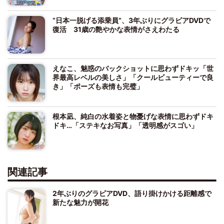
“日本一脱げる添乗員”、3年ぶりにグラビアDVDで
復活 31歳の艶やかな表情がさえわたる
えなこ、魅惑のバックショットに思わずドキッ「世
界最高レベルの美しさ」「クールビューティーで良
き」「ポーズも表情も完璧」
根本凪、純白の水着姿と物憂げな表情に思わずドキ
ドキ…「ステキなお写真」「透明感がスゴい」
関連記事
2年ぶりのグラビアDVD、語り掛けかける距離感で
新たな魅力が開花