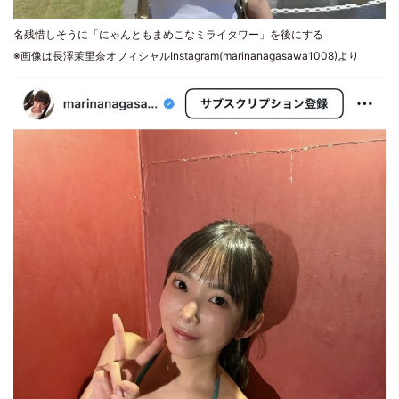
名残惜しそうに「にゃんともまめこなミライタワー」を後にする
※画像は長澤茉里奈オフィシャルInstagram(marinanagasawa1008)より