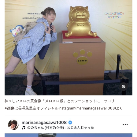
神々しいメロの黄金像「メロメロ殿」とのツーショットにニッコリ
※画像は長澤茉里奈オフィシャルInstagram(marinanagasawa1008)より