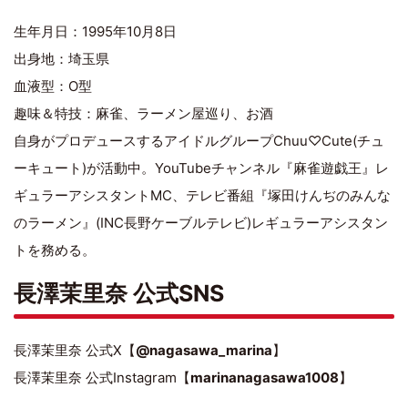
生年月日：1995年10月8日
出身地：埼玉県
血液型：O型
趣味＆特技：麻雀、ラーメン屋巡り、お酒
自身がプロデュースするアイドルグループChuu♡Cute(チュ
ーキュート)が活動中。YouTubeチャンネル『麻雀遊戯王』レ
ギュラーアシスタントMC、テレビ番組『塚田けんぢのみんな
のラーメン』(INC長野ケーブルテレビ)レギュラーアシスタン
トを務める。
長澤茉里奈 公式SNS
長澤茉里奈 公式X【
@nagasawa_marina
】
長澤茉里奈 公式Instagram【
marinanagasawa1008
】