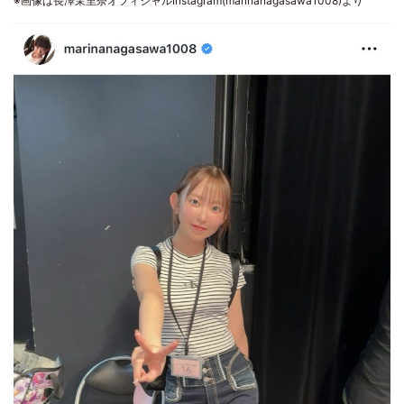
※画像は長澤茉里奈オフィシャルInstagram(marinanagasawa1008)より