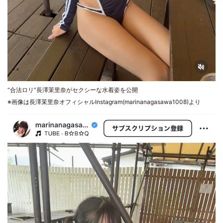
“合法ロリ”長澤茉里奈がセクシーな水着姿を公開
※画像は長澤茉里奈オフィシャルInstagram(marinanagasawa1008)より