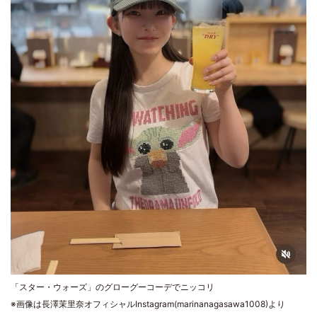
「スター・ウォーズ」のグローグーコーデでニッコリ
※画像は長澤茉里奈オフィシャルInstagram(marinanagasawa1008)より