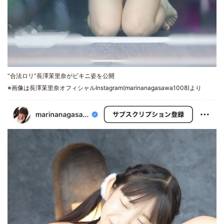
“合法ロリ”長澤茉里奈がビキニ姿を公開
※画像は長澤茉里奈オフィシャルInstagram(marinanagasawa1008)より