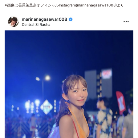
※画像は長澤茉里奈オフィシャルInstagram(marinanagasawa1008)より