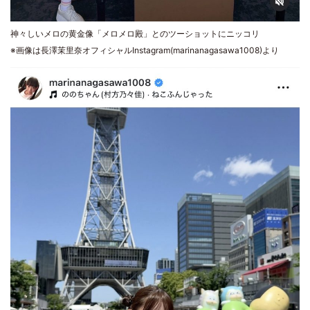
神々しいメロの黄金像「メロメロ殿」とのツーショットにニッコリ
※画像は長澤茉里奈オフィシャルInstagram(marinanagasawa1008)より