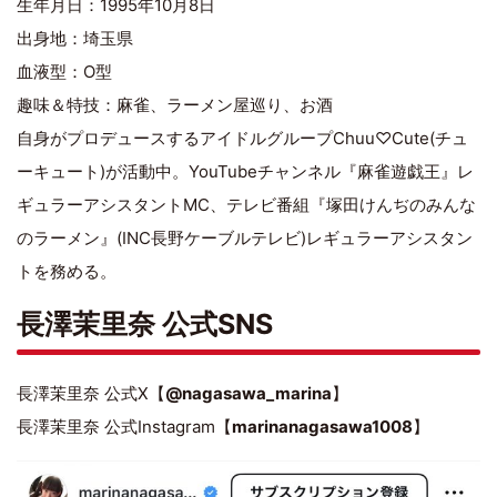
生年月日：1995年10月8日
出身地：埼玉県
血液型：O型
趣味＆特技：麻雀、ラーメン屋巡り、お酒
自身がプロデュースするアイドルグループChuu♡Cute(チュ
ーキュート)が活動中。YouTubeチャンネル『麻雀遊戯王』レ
ギュラーアシスタントMC、テレビ番組『塚田けんぢのみんな
のラーメン』(INC長野ケーブルテレビ)レギュラーアシスタン
トを務める。
長澤茉里奈 公式SNS
長澤茉里奈 公式X【
@nagasawa_marina
】
長澤茉里奈 公式Instagram【
marinanagasawa1008
】