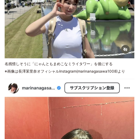
名残惜しそうに「にゃんともまめこなミライタワー」を後にする
※画像は長澤茉里奈オフィシャルInstagram(marinanagasawa1008)より