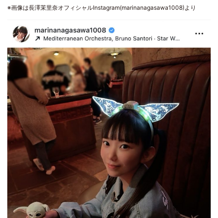
※画像は長澤茉里奈オフィシャルInstagram(marinanagasawa1008)より