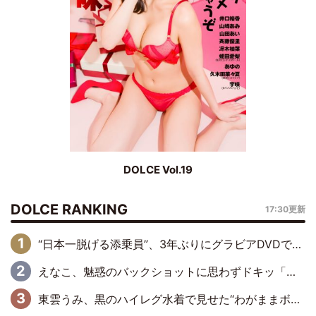
DOLCE Vol.19
DOLCE RANKING
17:30更新
“日本一脱げる添乗員”、3年ぶりにグラビアDVDで復活 31歳の艶やかな表情がさえわたる
えなこ、魅惑のバックショットに思わずドキッ「世界最高レベルの美しさ」「クールビューティーで良き」「ポーズも表情も完璧」
東雲うみ、黒のハイレグ水着で見せた“わがままボディ”がたまらない「うみちゃんカワイイ」「全てがステキな女神さま」「魅力的です」