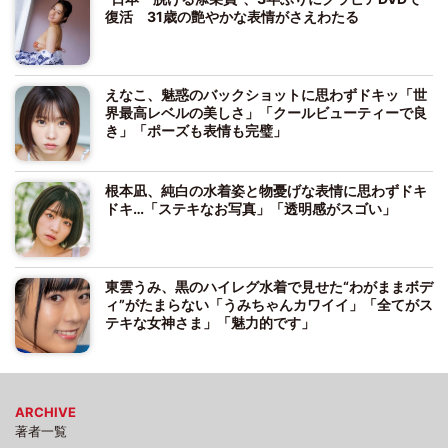
復活 31歳の艶やかな表情がさえわたる
えなこ、魅惑のバックショットに思わずドキッ「世
界最高レベルの美しさ」「クールビューティーで良
き」「ポーズも表情も完璧」
根本凪、純白の水着姿と物憂げな表情に思わずドキ
ドキ…「ステキなお写真」「透明感がスゴい」
東雲うみ、黒のハイレグ水着で見せた“わがままボデ
ィ”がたまらない「うみちゃんカワイイ」「全てがス
テキな女神さま」「魅力的です」
ARCHIVE
著者一覧