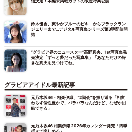
信決定！本編未掲載カットの限定特典公開
鈴木優香、爽やかブルーのビキニからブラックラン
ジェリーまで…デジタル写真集シリーズ第3弾配信開
始
“グラビア界のニュースター”髙野真央、1st写真集発
売決定「ずっと夢だった写真集」「あなただけの好
きな真央を見つけてね」
グラビアアイドル最新記事
元乃木坂46・相楽伊織、“2期会”を振り返る「相変
わらず個性豊かで、バラバラなんだけど、なぜか団
結できる」
元乃木坂46 相楽伊織 2026年カレンダー発売「四季
折々で楽しめる」