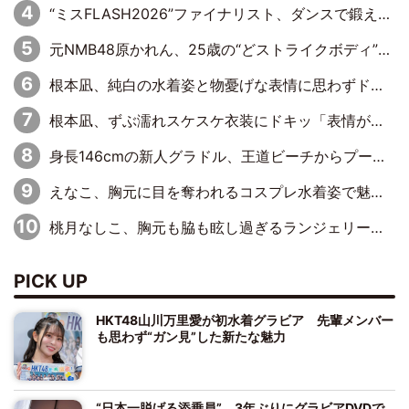
“ミスFLASH2026”ファイナリスト、ダンスで鍛え上げた健康的な美ボディー披露
元NMB48原かれん、25歳の“どストライクボディ”をバリで解禁 169cmモデル体形で挑む初の本格グラビア
根本凪、純白の水着姿と物憂げな表情に思わずドキドキ…「ステキなお写真」「透明感がスゴい」
根本凪、ずぶ濡れスケスケ衣装にドキッ「表情が良過ぎる」「ねもちゃんの眼差しにドキドキが止まらない」
身長146cmの新人グラドル、王道ビーチからプールサイドそしてゴールドビキニまで…DVDデビュー作で躍動
えなこ、胸元に目を奪われるコスプレ水着姿で魅了「群を抜く美しさと華やかさ」「えなこりんの千咲は破壊力がスゴい」
桃月なしこ、胸元も脇も眩し過ぎるランジェリー＆ビキニ姿を披露「なしこたそ最強」「セクシーでゴージャスで大きなボリューム」
PICK UP
HKT48山川万里愛が初水着グラビア 先輩メンバー
も思わず“ガン見”した新たな魅力
“日本一脱げる添乗員”、3年ぶりにグラビアDVDで