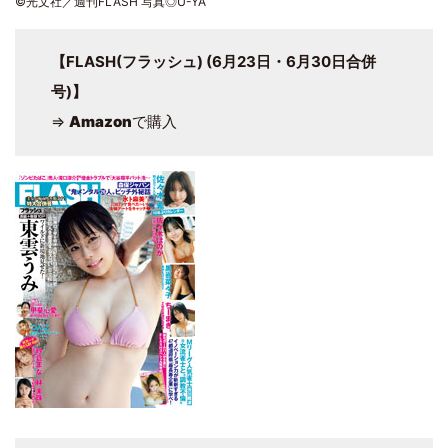
©光文社／週刊FLASH 写真◎U-YA
【FLASH(フラッシュ) (6月23日・6月30日合併
号)】
⇒
Amazon
で購入