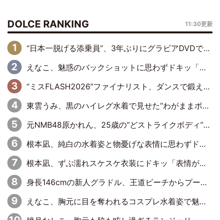
DOLCE RANKING
11:30更新
“日本一脱げる添乗員”、3年ぶりにグラビアDVDで復活 31歳の艶やかな表情がさえわたる
えなこ、魅惑のバックショットに思わずドキッ「世界最高レベルの美しさ」「クールビューティーで良き」「ポーズも表情も完璧」
“ミスFLASH2026”ファイナリスト、ダンスで鍛え上げた健康的な美ボディー披露
東雲うみ、黒のハイレグ水着で見せた“わがままボディ”がたまらない「うみちゃんカワイイ」「全てがステキな女神さま」「魅力的です」
元NMB48原かれん、25歳の“どストライクボディ”をバリで解禁 169cmモデル体形で挑む初の本格グラビア
根本凪、純白の水着姿と物憂げな表情に思わずドキドキ…「ステキなお写真」「透明感がスゴい」
根本凪、ずぶ濡れスケスケ衣装にドキッ「表情が良過ぎる」「ねもちゃんの眼差しにドキドキが止まらない」
身長146cmの新人グラドル、王道ビーチからプールサイドそしてゴールドビキニまで…DVDデビュー作で躍動
えなこ、胸元に目を奪われるコスプレ水着姿で魅了「群を抜く美しさと華やかさ」「えなこりんの千咲は破壊力がスゴい」