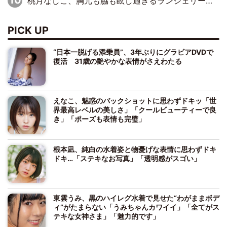
桃月なしこ、胸元も脇も眩し過ぎるランジェリー＆ビキニ姿を披露「なしこたそ最強」「セクシーでゴージャスで大きなボリューム」
PICK UP
“日本一脱げる添乗員”、3年ぶりにグラビアDVDで
復活 31歳の艶やかな表情がさえわたる
えなこ、魅惑のバックショットに思わずドキッ「世
界最高レベルの美しさ」「クールビューティーで良
き」「ポーズも表情も完璧」
根本凪、純白の水着姿と物憂げな表情に思わずドキ
ドキ…「ステキなお写真」「透明感がスゴい」
東雲うみ、黒のハイレグ水着で見せた“わがままボデ
ィ”がたまらない「うみちゃんカワイイ」「全てがス
テキな女神さま」「魅力的です」