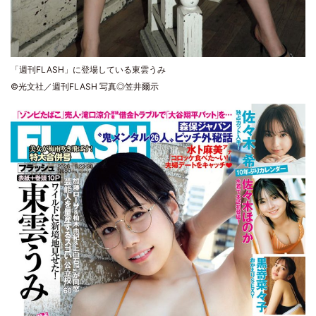
「週刊FLASH」に登場している東雲うみ
©光文社／週刊FLASH 写真◎笠井爾示