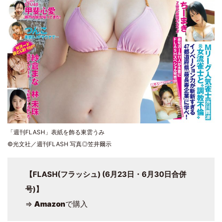
「週刊FLASH」表紙を飾る東雲うみ
©光文社／週刊FLASH 写真◎笠井爾示
【FLASH(フラッシュ) (6月23日・6月30日合併
号)】
⇒
Amazon
で購入