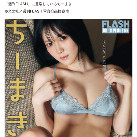
「週刊FLASH」に登場しているちーまき
©光文社／週刊FLASH 写真◎高橋慶佑