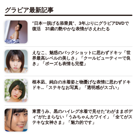
グラビア最新記事
“日本一脱げる添乗員”、3年ぶりにグラビアDVDで
復活 31歳の艶やかな表情がさえわたる
えなこ、魅惑のバックショットに思わずドキッ「世
界最高レベルの美しさ」「クールビューティーで良
き」「ポーズも表情も完璧」
根本凪、純白の水着姿と物憂げな表情に思わずドキ
ドキ…「ステキなお写真」「透明感がスゴい」
東雲うみ、黒のハイレグ水着で見せた“わがままボデ
ィ”がたまらない「うみちゃんカワイイ」「全てがス
テキな女神さま」「魅力的です」