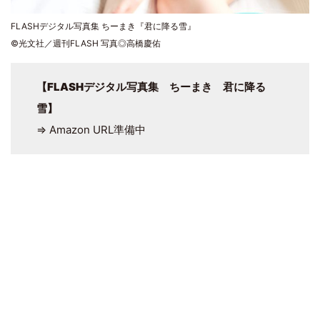
FLASHデジタル写真集 ちーまき『君に降る雪』
©光文社／週刊FLASH 写真◎高橋慶佑
【
FLASHデジタル写真集 ちーまき 君に降る
雪
】
⇒ Amazon URL準備中