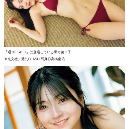
「週刊FLASH」に登場している黒嵜菜々子
©光文社／週刊FLASH 写真◎高橋慶佑