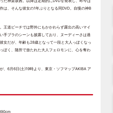
った神楽坂茜。以降は定期的にDVDを発表し、昨今は
作は、そんな彼女の1年ぶりとなる同DVD。自慢の神B
。王道ビーチでは野外にもかかわらず露出の高いマイ
い手ブラのシーンも披露しており、ヌーディーさは過
彼女だが、年齢も28歳となって一段と大人っぽくなっ
っぽく、随所で放たれた大人フェロモンに、心を奪わ
6月6日(土)19時より、東京・ソフマップAKIBA ア
90cm