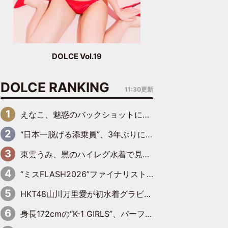
DOLCE Vol.19
DOLCE RANKING
11:30更新
えなこ、魅惑のバックショットに思わずドキッ「世界最高レベルの美しさ」「クールビューティーで良き」「ポーズも表情も完璧」
“日本一脱げる添乗員”、3年ぶりにグラビアDVDで復活 31歳の艶やかな表情がさえわたる
東雲うみ、黒のハイレグ水着で見せた“わがままボディ”がたまらない「うみちゃんカワイイ」「全てがステキな女神さま」「魅力的です」
“ミスFLASH2026”ファイナリスト、ダンスで鍛え上げた健康的な美ボディー披露
HKT48山川万里愛が初水着グラビア 先輩メンバーも思わず“ガン見”した新たな魅力
身長172cmの“K-1 GIRLS”、パーフェクトボディーでグラビアDVDデビュー