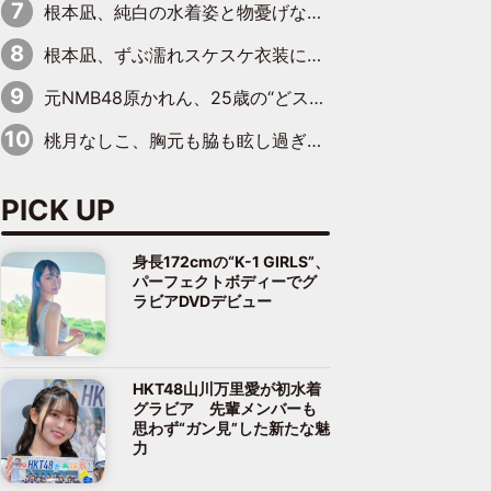
根本凪、純白の水着姿と物憂げな表情に思わずドキドキ…「ステキなお写真」「透明感がスゴい」
根本凪、ずぶ濡れスケスケ衣装にドキッ「表情が良過ぎる」「ねもちゃんの眼差しにドキドキが止まらない」
元NMB48原かれん、25歳の“どストライクボディ”をバリで解禁 169cmモデル体形で挑む初の本格グラビア
桃月なしこ、胸元も脇も眩し過ぎるランジェリー＆ビキニ姿を披露「なしこたそ最強」「セクシーでゴージャスで大きなボリューム」
PICK UP
身長172cmの“K-1 GIRLS”、
パーフェクトボディーでグ
ラビアDVDデビュー
HKT48山川万里愛が初水着
グラビア 先輩メンバーも
思わず“ガン見”した新たな魅
力