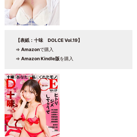
【表紙：十味 DOLCE Vol.19】
⇒
Amazon
で購入
⇒
Amazon Kindle版
を購入