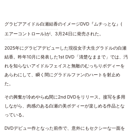
グラビアアイドル
白瀬結香
のイメージDVD『ムチっとな』(
エアーコントロール
)が、3月24日に発売された。
2025年にグラビアデビューした現役女子大生グラドルの白瀬
結香。昨年10月に発表した1st DVD「清楚なままで」では、汚
れを知らないアイドルフェイスと無敵のむっちりボディーを
あらわにして、瞬く間にグラドルファンのハートを射止め
た。
その興奮が冷めやらぬ間に2nd DVDをリリース。接写を多用
しながら、肉感のある白瀬の美ボディーが楽しめる作品とな
っている。
DVDデビュー作となった前作で、意外にもセクシーな一面を