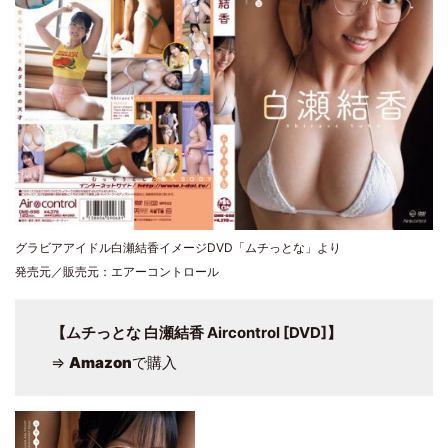
グラビアアイドル白瀬結香イメージDVD「ムチっとな」より
発売元／販売元：エアーコントロール
【ムチっとな 白瀬結香 Aircontrol [DVD]】
⇒
Amazon
で購入