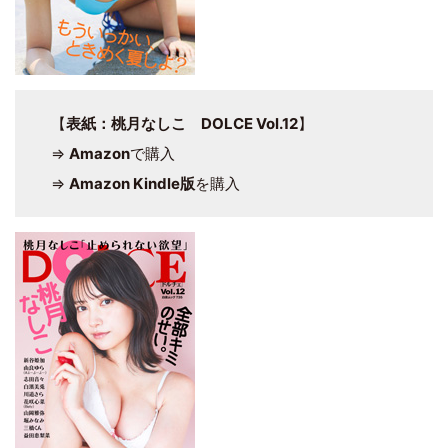
【
表紙：桃月なしこ DOLCE Vol.12
】
⇒
Amazon
で購入
⇒
Amazon Kindle版
を購入