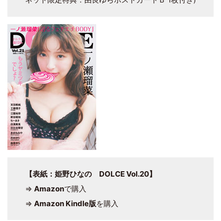
【表紙：姫野ひなの DOLCE Vol.20】
⇒
Amazon
で購入
⇒
Amazon Kindle版
を購入