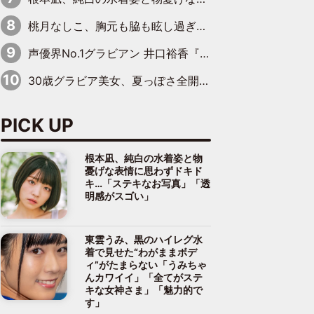
桃月なしこ、胸元も脇も眩し過ぎるランジェリー＆ビキニ姿を披露「なしこたそ最強」「セクシーでゴージャスで大きなボリューム」
声優界No.1グラビアン 井口裕香『FLASH』表紙＆巻頭を飾る
30歳グラビア美女、夏っぽさ全開の浴衣姿がキュート「涼しげな浴衣が良く似合ってる」「思わず見惚れてしまう」
PICK UP
根本凪、純白の水着姿と物
憂げな表情に思わずドキド
キ…「ステキなお写真」「透
明感がスゴい」
東雲うみ、黒のハイレグ水
着で見せた“わがままボデ
ィ”がたまらない「うみちゃ
んカワイイ」「全てがステ
キな女神さま」「魅力的で
す」