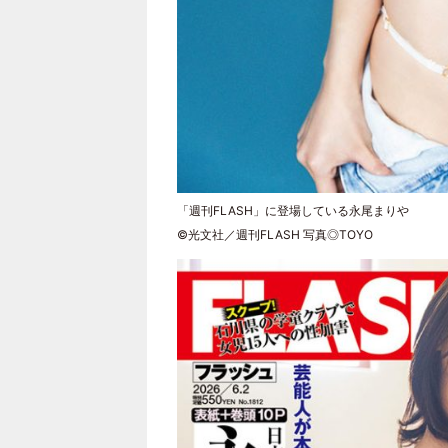
「週刊FLASH」に登場している永尾まりや
©光文社／週刊FLASH 写真◎TOYO