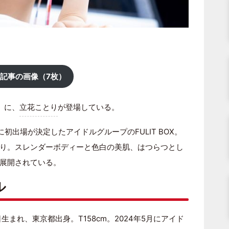
記事の画像（7枚）
H』に、
立花ことり
が登場している。
」(TIF)に初出場が決定したアイドルグループのFULIT BOX。
り。スレンダーボディーと色白の美肌、はつらつとし
展開されている。
ル
生まれ、東京都出身。T158cm。2024年5月にアイド