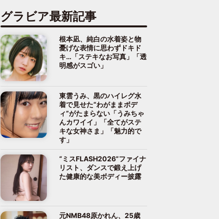
グラビア最新記事
根本凪、純白の水着姿と物
憂げな表情に思わずドキド
キ…「ステキなお写真」「透
明感がスゴい」
東雲うみ、黒のハイレグ水
着で見せた“わがままボデ
ィ”がたまらない「うみちゃ
んカワイイ」「全てがステ
キな女神さま」「魅力的で
す」
“ミスFLASH2026”ファイナ
リスト、ダンスで鍛え上げ
た健康的な美ボディー披露
元NMB48原かれん、25歳