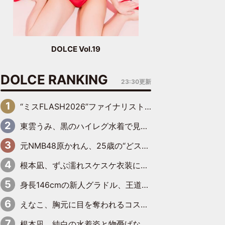
DOLCE Vol.19
DOLCE RANKING
23:30更新
“ミスFLASH2026”ファイナリスト、ダンスで鍛え上げた健康的な美ボディー披露
東雲うみ、黒のハイレグ水着で見せた“わがままボディ”がたまらない「うみちゃんカワイイ」「全てがステキな女神さま」「魅力的です」
元NMB48原かれん、25歳の“どストライクボディ”をバリで解禁 169cmモデル体形で挑む初の本格グラビア
根本凪、ずぶ濡れスケスケ衣装にドキッ「表情が良過ぎる」「ねもちゃんの眼差しにドキドキが止まらない」
身長146cmの新人グラドル、王道ビーチからプールサイドそしてゴールドビキニまで…DVDデビュー作で躍動
えなこ、胸元に目を奪われるコスプレ水着姿で魅了「群を抜く美しさと華やかさ」「えなこりんの千咲は破壊力がスゴい」
根本凪、純白の水着姿と物憂げな表情に思わずドキドキ…「ステキなお写真」「透明感がスゴい」