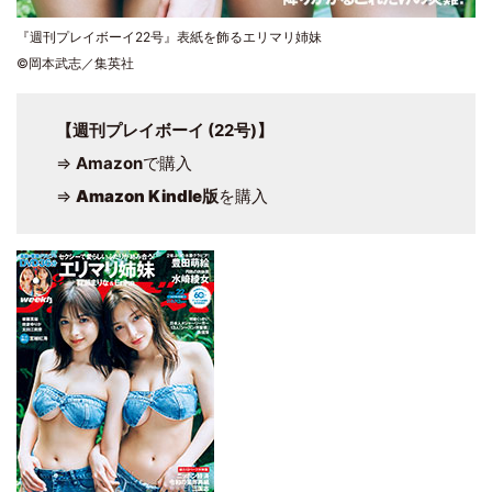
『週刊プレイボーイ22号』表紙を飾るエリマリ姉妹
©岡本武志／集英社
【週刊プレイボーイ (22号)】
⇒
Amazon
で購入
⇒
Amazon Kindle版
を購入