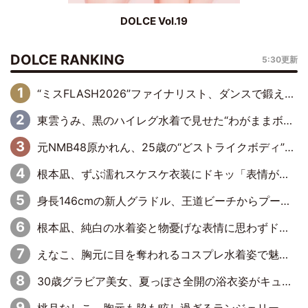
DOLCE Vol.19
DOLCE RANKING
5:30更新
“ミスFLASH2026”ファイナリスト、ダンスで鍛え上げた健康的な美ボディー披露
東雲うみ、黒のハイレグ水着で見せた“わがままボディ”がたまらない「うみちゃんカワイイ」「全てがステキな女神さま」「魅力的です」
元NMB48原かれん、25歳の“どストライクボディ”をバリで解禁 169cmモデル体形で挑む初の本格グラビア
根本凪、ずぶ濡れスケスケ衣装にドキッ「表情が良過ぎる」「ねもちゃんの眼差しにドキドキが止まらない」
身長146cmの新人グラドル、王道ビーチからプールサイドそしてゴールドビキニまで…DVDデビュー作で躍動
根本凪、純白の水着姿と物憂げな表情に思わずドキドキ…「ステキなお写真」「透明感がスゴい」
えなこ、胸元に目を奪われるコスプレ水着姿で魅了「群を抜く美しさと華やかさ」「えなこりんの千咲は破壊力がスゴい」
30歳グラビア美女、夏っぽさ全開の浴衣姿がキュート「涼しげな浴衣が良く似合ってる」「思わず見惚れてしまう」
桃月なしこ、胸元も脇も眩し過ぎるランジェリー＆ビキニ姿を披露「なしこたそ最強」「セクシーでゴージャスで大きなボリューム」