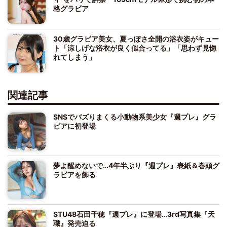
格グラビア
30歳グラビア美女、夏っぽさ全開の浴衣姿がキュー
ト「涼しげな浴衣が良く似合ってる」「思わず見惚
れてしまう」
関連記事
SNSでバズりまくる小動物系美少女『週プレ』グラ
ビアに初登場
夢よ醒めないで…4年半ぶり『週プレ』表紙＆巻頭グ
ラビアを飾る
STU48石田千穂『週プレ』に登場…3rd写真集『天
職』発売迫る