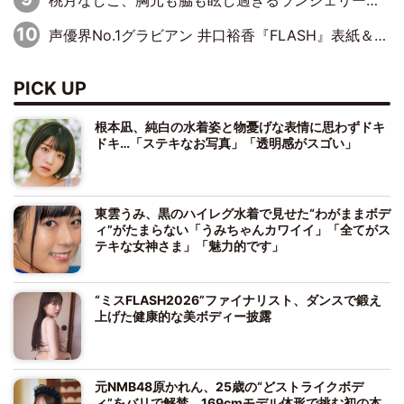
声優界No.1グラビアン 井口裕香『FLASH』表紙＆巻頭を飾る
PICK UP
根本凪、純白の水着姿と物憂げな表情に思わずドキ
ドキ…「ステキなお写真」「透明感がスゴい」
東雲うみ、黒のハイレグ水着で見せた“わがままボデ
ィ”がたまらない「うみちゃんカワイイ」「全てがス
テキな女神さま」「魅力的です」
“ミスFLASH2026”ファイナリスト、ダンスで鍛え
上げた健康的な美ボディー披露
元NMB48原かれん、25歳の“どストライクボデ
ィ”をバリで解禁 169cmモデル体形で挑む初の本