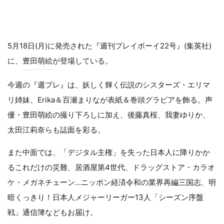
5月18日(月)に発売された『週刊プレイボーイ22号』(集英社)
に、
豊田萌絵
が登場している。
今週の『週プレ』は、妖しく輝く伝説のシスターズ・エリマ
リ姉妹、Erika＆百瀬まりなが表紙＆巻頭グラビアを飾る。声
優・豊田萌絵の撮り下ろしに加え、後藤真桜、我妻ゆりか、
太田江莉奈らも誌面を彩る。
また中面では、「デジタル主権」を失った日本人に降りかか
るこれだけの災難、居酒屋第4世代、ドラッグストア・カラオ
ケ・メガネチェーン…ニッポン経済令和の業界再編三国志、明
暗くっきり！日本人メジャーリーガー13人「シーズン序盤
戦」通信簿などもお届け。