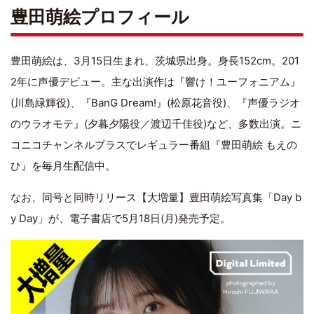
豊田萌絵プロフィール
豊田萌絵は、3月15日生まれ、茨城県出身。身長152cm。201
2年に声優デビュー。主な出演作は『響け！ユーフォニアム』
(川島緑輝役)、『BanG Dream!』(松原花音役)、『声優ラジオ
のウラオモテ』(夕暮夕陽役／渡辺千佳役)など、多数出演。ニ
コニコチャンネルプラスでレギュラー番組『豊田萌絵 もえの
ひ』を毎月生配信中。
なお、同号と同時リリース【大増量】豊田萌絵写真集「Day b
y Day」が、電子書店で5月18日(月)発売予定。