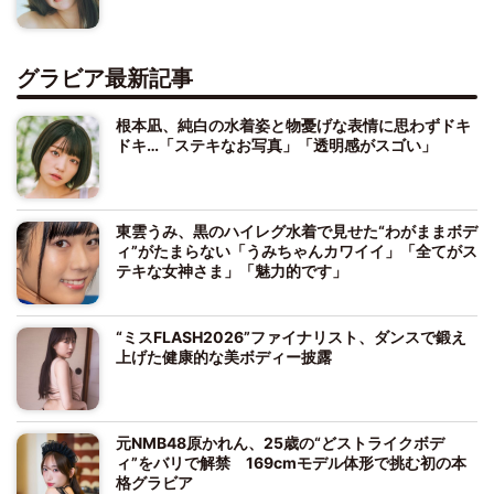
グラビア最新記事
根本凪、純白の水着姿と物憂げな表情に思わずドキ
ドキ…「ステキなお写真」「透明感がスゴい」
東雲うみ、黒のハイレグ水着で見せた“わがままボデ
ィ”がたまらない「うみちゃんカワイイ」「全てがス
テキな女神さま」「魅力的です」
“ミスFLASH2026”ファイナリスト、ダンスで鍛え
上げた健康的な美ボディー披露
元NMB48原かれん、25歳の“どストライクボデ
ィ”をバリで解禁 169cmモデル体形で挑む初の本
格グラビア