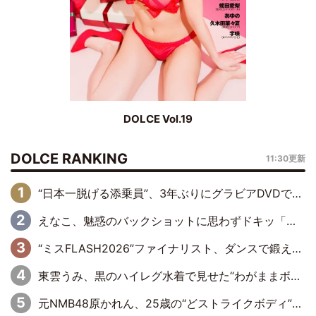
DOLCE Vol.19
DOLCE RANKING
11:30更新
“日本一脱げる添乗員”、3年ぶりにグラビアDVDで復活 31歳の艶やかな表情がさえわたる
えなこ、魅惑のバックショットに思わずドキッ「世界最高レベルの美しさ」「クールビューティーで良き」「ポーズも表情も完璧」
“ミスFLASH2026”ファイナリスト、ダンスで鍛え上げた健康的な美ボディー披露
東雲うみ、黒のハイレグ水着で見せた“わがままボディ”がたまらない「うみちゃんカワイイ」「全てがステキな女神さま」「魅力的です」
元NMB48原かれん、25歳の“どストライクボディ”をバリで解禁 169cmモデル体形で挑む初の本格グラビア