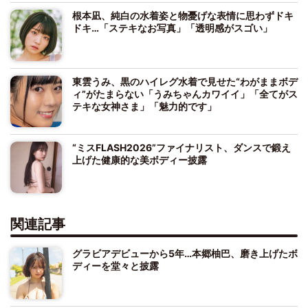
根本凪、純白の水着姿と物憂げな表情に思わずドキ
ドキ…「ステキなお写真」「透明感がスゴい」
東雲うみ、黒のハイレグ水着で見せた“わがままボデ
ィ”がたまらない「うみちゃんカワイイ」「全てがス
テキな女神さま」「魅力的です」
“ミスFLASH2026”ファイナリスト、ダンスで鍛え
上げた健康的な美ボディー披露
関連記事
グラビアデビューから5年…本郷柚巴、磨き上げたボ
ディーを堂々と披露