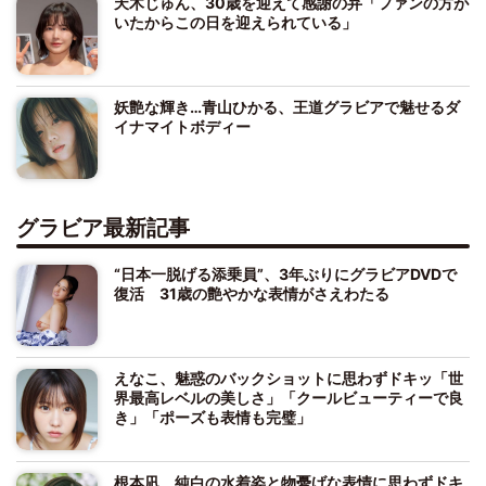
天木じゅん、30歳を迎えて感謝の弁「ファンの方が
いたからこの日を迎えられている」
妖艶な輝き…青山ひかる、王道グラビアで魅せるダ
イナマイトボディー
グラビア最新記事
“日本一脱げる添乗員”、3年ぶりにグラビアDVDで
復活 31歳の艶やかな表情がさえわたる
えなこ、魅惑のバックショットに思わずドキッ「世
界最高レベルの美しさ」「クールビューティーで良
き」「ポーズも表情も完璧」
根本凪、純白の水着姿と物憂げな表情に思わずドキ