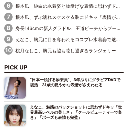
根本凪、純白の水着姿と物憂げな表情に思わずドキドキ…「ステキなお写真」「透明感がスゴい」
根本凪、ずぶ濡れスケスケ衣装にドキッ「表情が良過ぎる」「ねもちゃんの眼差しにドキドキが止まらない」
身長146cmの新人グラドル、王道ビーチからプールサイドそしてゴールドビキニまで…DVDデビュー作で躍動
えなこ、胸元に目を奪われるコスプレ水着姿で魅了「群を抜く美しさと華やかさ」「えなこりんの千咲は破壊力がスゴい」
桃月なしこ、胸元も脇も眩し過ぎるランジェリー＆ビキニ姿を披露「なしこたそ最強」「セクシーでゴージャスで大きなボリューム」
PICK UP
“日本一脱げる添乗員”、3年ぶりにグラビアDVDで
復活 31歳の艶やかな表情がさえわたる
えなこ、魅惑のバックショットに思わずドキッ「世
界最高レベルの美しさ」「クールビューティーで良
き」「ポーズも表情も完璧」