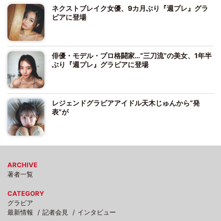
ネクストブレイク女優、9カ月ぶり『週プレ』グラ
ビアに登場
俳優・モデル・プロ格闘家…“三刀流”の美女、1年半
ぶり『週プレ』グラビアに登場
レジェンドグラビアアイドル天木じゅんから“発
表”が
ARCHIVE
著者一覧
CATEGORY
グラビア
最新情報
記者会見
インタビュー