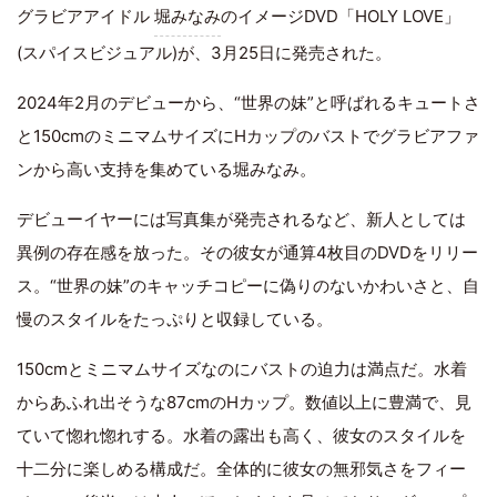
グラビアアイドル
堀みなみ
のイメージDVD「HOLY LOVE」
(スパイスビジュアル)が、3月25日に発売された。
2024年2月のデビューから、“世界の妹”と呼ばれるキュートさ
と150cmのミニマムサイズにHカップのバストでグラビアファ
ンから高い支持を集めている堀みなみ。
デビューイヤーには写真集が発売されるなど、新人としては
異例の存在感を放った。その彼女が通算4枚目のDVDをリリー
ス。“世界の妹”のキャッチコピーに偽りのないかわいさと、自
慢のスタイルをたっぷりと収録している。
150cmとミニマムサイズなのにバストの迫力は満点だ。水着
からあふれ出そうな87cmのHカップ。数値以上に豊満で、見
ていて惚れ惚れする。水着の露出も高く、彼女のスタイルを
十二分に楽しめる構成だ。全体的に彼女の無邪気さをフィー