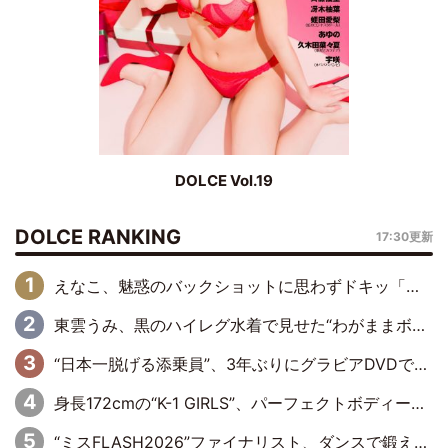
DOLCE Vol.19
DOLCE RANKING
17:30更新
えなこ、魅惑のバックショットに思わずドキッ「世界最高レベルの美しさ」「クールビューティーで良き」「ポーズも表情も完璧」
東雲うみ、黒のハイレグ水着で見せた“わがままボディ”がたまらない「うみちゃんカワイイ」「全てがステキな女神さま」「魅力的です」
“日本一脱げる添乗員”、3年ぶりにグラビアDVDで復活 31歳の艶やかな表情がさえわたる
身長172cmの“K-1 GIRLS”、パーフェクトボディーでグラビアDVDデビュー
“ミスFLASH2026”ファイナリスト、ダンスで鍛え上げた健康的な美ボディー披露