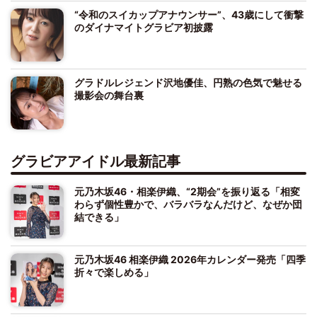
“令和のスイカップアナウンサー”、43歳にして衝撃
のダイナマイトグラビア初披露
グラドルレジェンド沢地優佳、円熟の色気で魅せる
撮影会の舞台裏
グラビアアイドル最新記事
元乃木坂46・相楽伊織、“2期会”を振り返る「相変
わらず個性豊かで、バラバラなんだけど、なぜか団
結できる」
元乃木坂46 相楽伊織 2026年カレンダー発売「四季
折々で楽しめる」