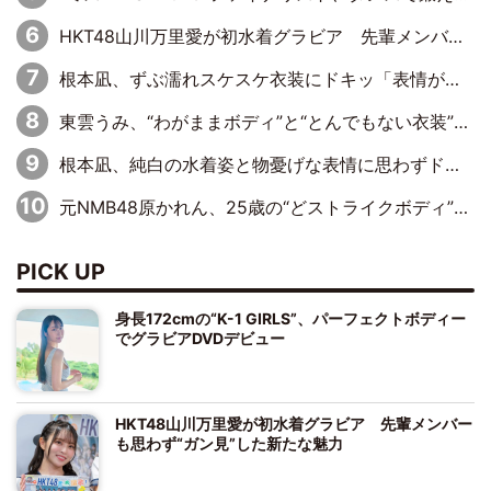
HKT48山川万里愛が初水着グラビア 先輩メンバーも思わず“ガン見”した新たな魅力
根本凪、ずぶ濡れスケスケ衣装にドキッ「表情が良過ぎる」「ねもちゃんの眼差しにドキドキが止まらない」
東雲うみ、“わがままボディ”と“とんでもない衣装”で誘惑「パーフェクトなスタイル」「くびれがステキ」「やみつきになるボディ」
根本凪、純白の水着姿と物憂げな表情に思わずドキドキ…「ステキなお写真」「透明感がスゴい」
元NMB48原かれん、25歳の“どストライクボディ”をバリで解禁 169cmモデル体形で挑む初の本格グラビア
PICK UP
身長172cmの“K-1 GIRLS”、パーフェクトボディー
でグラビアDVDデビュー
HKT48山川万里愛が初水着グラビア 先輩メンバー
も思わず“ガン見”した新たな魅力