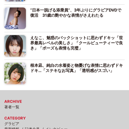
“日本一脱げる添乗員”、3年ぶりにグラビアDVDで
復活 31歳の艶やかな表情がさえわたる
えなこ、魅惑のバックショットに思わずドキッ「世
界最高レベルの美しさ」「クールビューティーで良
き」「ポーズも表情も完璧」
根本凪、純白の水着姿と物憂げな表情に思わずドキ
ドキ…「ステキなお写真」「透明感がスゴい」
ARCHIVE
著者一覧
CATEGORY
グラビア