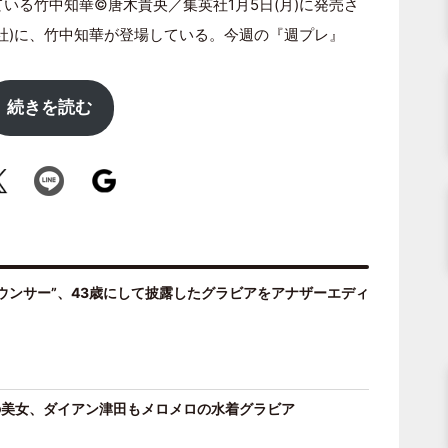
いる竹中知華©唐木貴央／集英社1月5日(月)に発売さ
英社)に、竹中知華が登場している。今週の『週プレ』
続きを読む
ウンサー”、43歳にして披露したグラビアをアナザーエディ
の美女、ダイアン津田もメロメロの水着グラビア