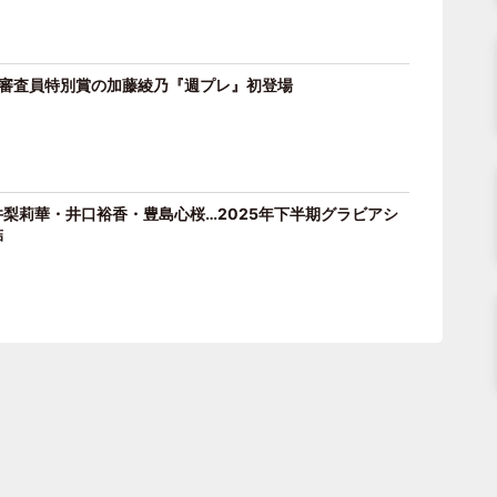
」審査員特別賞の加藤綾乃『週プレ』初登場
梨莉華・井口裕香・豊島心桜…2025年下半期グラビアシ
結