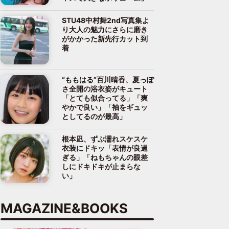
STU48中村舞2nd写真集よ
り大人の魅力にさらに磨き
がかかった新先行カット到
着
“ももはる”百川晴香、夏っぽ
さ全開の浴衣姿がキュート
「とても似合ってる」「爽
やかで良い」「袖をギュッ
としてるのが最高」
根本凪、ずぶ濡れスケスケ
衣装にドキッ「表情が良過
ぎる」「ねもちゃんの眼差
しにドキドキが止まらな
い」
MAGAZINE&BOOKS