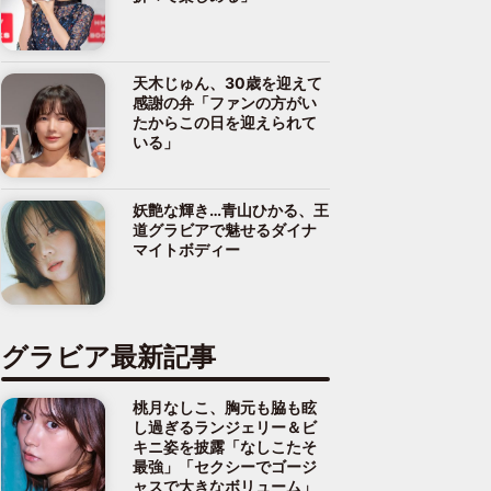
天木じゅん、30歳を迎えて
感謝の弁「ファンの方がい
たからこの日を迎えられて
いる」
妖艶な輝き…青山ひかる、王
道グラビアで魅せるダイナ
マイトボディー
グラビア最新記事
桃月なしこ、胸元も脇も眩
し過ぎるランジェリー＆ビ
キニ姿を披露「なしこたそ
最強」「セクシーでゴージ
ャスで大きなボリューム」