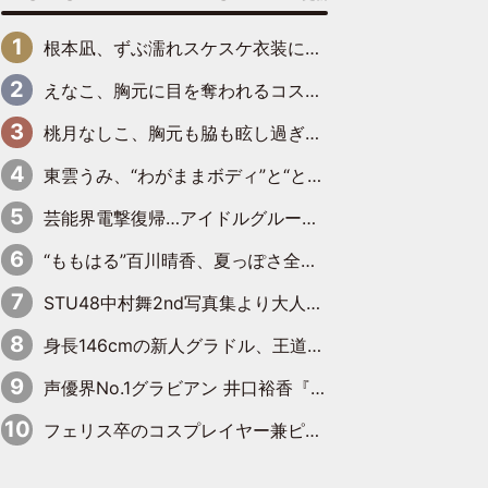
根本凪、ずぶ濡れスケスケ衣装にドキッ「表情が良過ぎる」「ねもちゃんの眼差しにドキドキが止まらない」
えなこ、胸元に目を奪われるコスプレ水着姿で魅了「群を抜く美しさと華やかさ」「えなこりんの千咲は破壊力がスゴい」
桃月なしこ、胸元も脇も眩し過ぎるランジェリー＆ビキニ姿を披露「なしこたそ最強」「セクシーでゴージャスで大きなボリューム」
東雲うみ、“わがままボディ”と“とんでもない衣装”で誘惑「パーフェクトなスタイル」「くびれがステキ」「やみつきになるボディ」
芸能界電撃復帰…アイドルグループに新たに加入
“ももはる”百川晴香、夏っぽさ全開の浴衣姿がキュート「とても似合ってる」「爽やかで良い」「袖をギュッとしてるのが最高」
STU48中村舞2nd写真集より大人の魅力にさらに磨きがかかった新先行カット到着
身長146cmの新人グラドル、王道ビーチからプールサイドそしてゴールドビキニまで…DVDデビュー作で躍動
声優界No.1グラビアン 井口裕香『FLASH』表紙＆巻頭を飾る
フェリス卒のコスプレイヤー兼ピアニスト、まばゆいばかりのグラビアショット