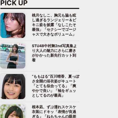
PICK UP
桃月なしこ、胸元も脇も眩
し過ぎるランジェリー＆ビ
キニ姿を披露「なしこたそ
最強」「セクシーでゴージ
ャスで大きなボリューム」
STU48中村舞2nd写真集よ
り大人の魅力にさらに磨き
がかかった新先行カット到
着
“ももはる”百川晴香、夏っぽ
さ全開の浴衣姿がキュート
「とても似合ってる」「爽
やかで良い」「袖をギュッ
としてるのが最高」
根本凪、ずぶ濡れスケスケ
衣装にドキッ「表情が良過
ぎる」「ねもちゃんの眼差