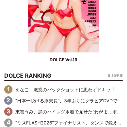
DOLCE Vol.19
DOLCE RANKING
5:30更新
えなこ、魅惑のバックショットに思わずドキッ「世界最高レベルの美しさ」「クールビューティーで良き」「ポーズも表情も完璧」
“日本一脱げる添乗員”、3年ぶりにグラビアDVDで復活 31歳の艶やかな表情がさえわたる
東雲うみ、黒のハイレグ水着で見せた“わがままボディ”がたまらない「うみちゃんカワイイ」「全てがステキな女神さま」「魅力的です」
“ミスFLASH2026”ファイナリスト、ダンスで鍛え上げた健康的な美ボディー披露