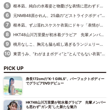
根本凪、純白の水着姿と物憂げな表情に思わずドキドキ…「ステキなお写真」「透明感がスゴい」
元NMB48原かれん、25歳の“どストライクボディ”をバリで解禁 169cmモデル体形で挑む初の本格グラビア
根本凪、ずぶ濡れスケスケ衣装にドキッ「表情が良過ぎる」「ねもちゃんの眼差しにドキドキが止まらない」
HKT48山川万里愛が初水着グラビア 先輩メンバーも思わず“ガン見”した新たな魅力
桃月なしこ、胸元も脇も眩し過ぎるランジェリー＆ビキニ姿を披露「なしこたそ最強」「セクシーでゴージャスで大きなボリューム」
東雲うみ、“わがままボディ”と“とんでもない衣装”で誘惑「パーフェクトなスタイル」「くびれがステキ」「やみつきになるボディ」
PICK UP
身長172cmの“K-1 GIRLS”、パーフェクトボディー
でグラビアDVDデビュー
HKT48山川万里愛が初水着グラビア 先輩メンバー
も思わず“ガン見”した新たな魅力