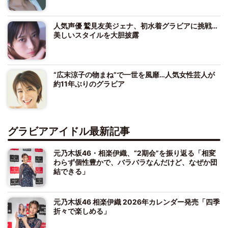
人気声優 鷲見友美ジェナ、初水着グラビアに挑戦…
美しいスタイルを大胆披露
“広末涼子の物まね”で一世を風靡…人気女性芸人が
約11年ぶりのグラビア
グラビアアイドル最新記事
元乃木坂46・相楽伊織、“2期会”を振り返る「相変
わらず個性豊かで、バラバラなんだけど、なぜか団
結できる」
元乃木坂46 相楽伊織 2026年カレンダー発売「四季
折々で楽しめる」