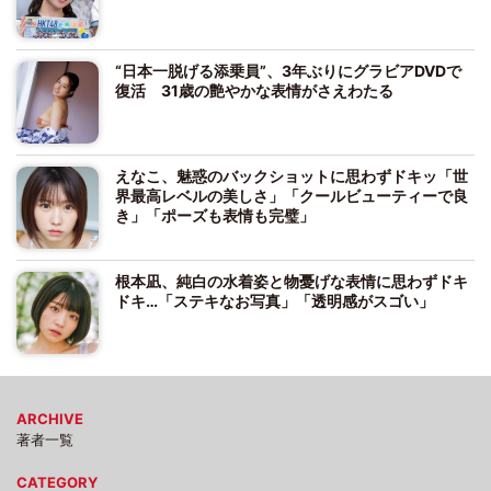
“日本一脱げる添乗員”、3年ぶりにグラビアDVDで
復活 31歳の艶やかな表情がさえわたる
えなこ、魅惑のバックショットに思わずドキッ「世
界最高レベルの美しさ」「クールビューティーで良
き」「ポーズも表情も完璧」
根本凪、純白の水着姿と物憂げな表情に思わずドキ
ドキ…「ステキなお写真」「透明感がスゴい」
ARCHIVE
著者一覧
CATEGORY