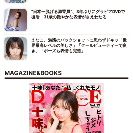
“日本一脱げる添乗員”、3年ぶりにグラビアDVDで
復活 31歳の艶やかな表情がさえわたる
えなこ、魅惑のバックショットに思わずドキッ「世
界最高レベルの美しさ」「クールビューティーで良
き」「ポーズも表情も完璧」
MAGAZINE&BOOKS