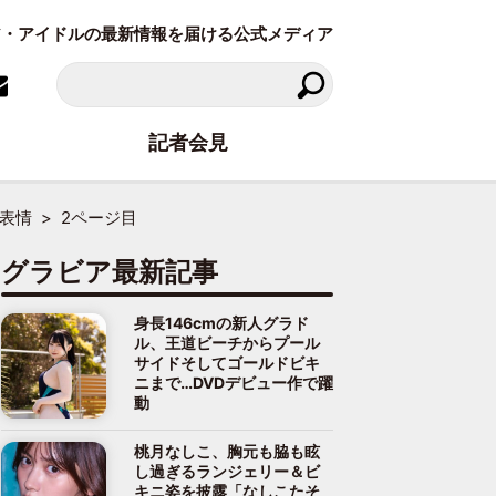
ラビア・アイドルの最新情報を届ける公式メディア
記者会見
な表情
2ページ目
グラビア最新記事
身長146cmの新人グラド
ル、王道ビーチからプール
サイドそしてゴールドビキ
ニまで…DVDデビュー作で躍
動
桃月なしこ、胸元も脇も眩
し過ぎるランジェリー＆ビ
キニ姿を披露「なしこたそ