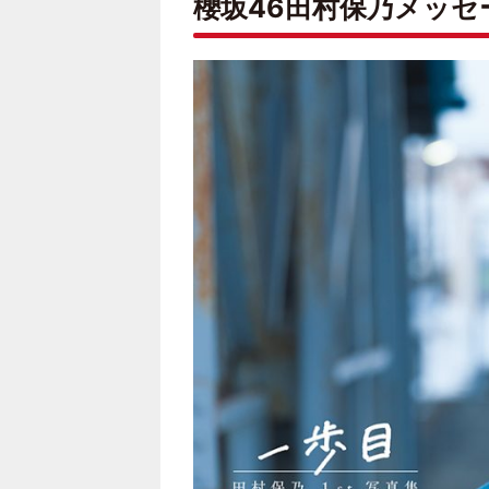
櫻坂46田村保乃メッセ