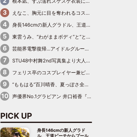
根本凪、ずぶ濡れスケスケ衣装にドキッ「表情が良過ぎる」「ねもちゃんの眼差しにドキドキが止まらない」
えなこ、胸元に目を奪われるコスプレ水着姿で魅了「群を抜く美しさと華やかさ」「えなこりんの千咲は破壊力がスゴい」
身長146cmの新人グラドル、王道ビーチからプールサイドそしてゴールドビキニまで…DVDデビュー作で躍動
東雲うみ、“わがままボディ”と“とんでもない衣装”で誘惑「パーフェクトなスタイル」「くびれがステキ」「やみつきになるボディ」
芸能界電撃復帰…アイドルグループに新たに加入
STU48中村舞2nd写真集より大人の魅力にさらに磨きがかかった新先行カット到着
フェリス卒のコスプレイヤー兼ピアニスト、まばゆいばかりのグラビアショット
“ももはる”百川晴香、夏っぽさ全開の浴衣姿がキュート「とても似合ってる」「爽やかで良い」「袖をギュッとしてるのが最高」
声優界No.1グラビアン 井口裕香『FLASH』表紙＆巻頭を飾る
PICK UP
身長146cmの新人グラド
ル、王道ビーチからプール