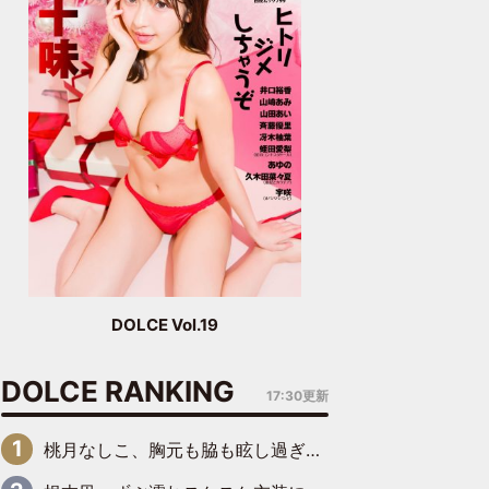
DOLCE Vol.19
DOLCE RANKING
17:30更新
桃月なしこ、胸元も脇も眩し過ぎるランジェリー＆ビキニ姿を披露「なしこたそ最強」「セクシーでゴージャスで大きなボリューム」