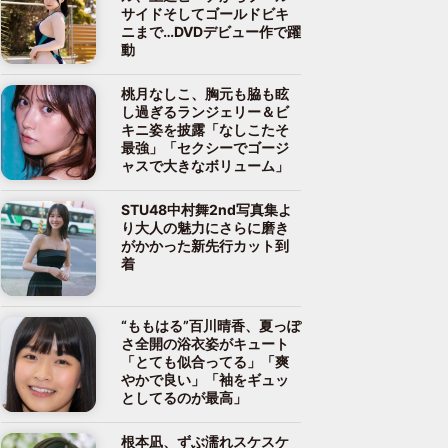
サイドそしてゴールドビキ
ニまで…DVDデビュー作で躍
動
桃月なしこ、胸元も脇も眩
し過ぎるランジェリー＆ビ
キニ姿を披露「なしこたそ
最強」「セクシーでゴージ
ャスで大きなボリューム」
STU48中村舞2nd写真集よ
り大人の魅力にさらに磨き
がかかった新先行カット到
着
“ももはる”百川晴香、夏っぽ
さ全開の浴衣姿がキュート
「とても似合ってる」「爽
やかで良い」「袖をギュッ
としてるのが最高」
根本凪、ずぶ濡れスケスケ