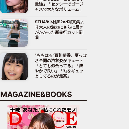
最強」「セクシーでゴージ
ャスで大きなボリューム」
STU48中村舞2nd写真集よ
り大人の魅力にさらに磨き
がかかった新先行カット到
着
“ももはる”百川晴香、夏っぽ
さ全開の浴衣姿がキュート
「とても似合ってる」「爽
やかで良い」「袖をギュッ
としてるのが最高」
MAGAZINE&BOOKS