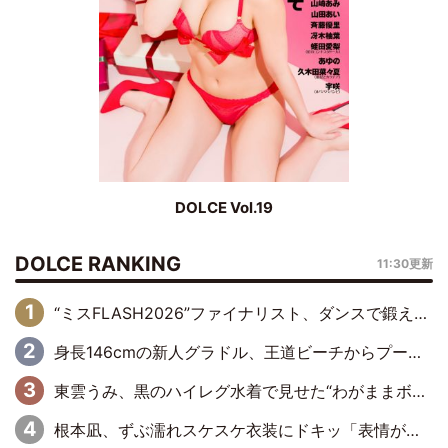
DOLCE Vol.19
DOLCE RANKING
11:30更新
“ミスFLASH2026”ファイナリスト、ダンスで鍛え上げた健康的な美ボディー披露
身長146cmの新人グラドル、王道ビーチからプールサイドそしてゴールドビキニまで…DVDデビュー作で躍動
東雲うみ、黒のハイレグ水着で見せた“わがままボディ”がたまらない「うみちゃんカワイイ」「全てがステキな女神さま」「魅力的です」
根本凪、ずぶ濡れスケスケ衣装にドキッ「表情が良過ぎる」「ねもちゃんの眼差しにドキドキが止まらない」