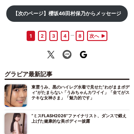
【次のページ】櫻坂46田村保乃からメッセージ
…
1
2
3
4
8
次へ
グラビア最新記事
東雲うみ、黒のハイレグ水着で見せた“わがままボデ
ィ”がたまらない「うみちゃんカワイイ」「全てがス
テキな女神さま」「魅力的です」
“ミスFLASH2026”ファイナリスト、ダンスで鍛え
上げた健康的な美ボディー披露