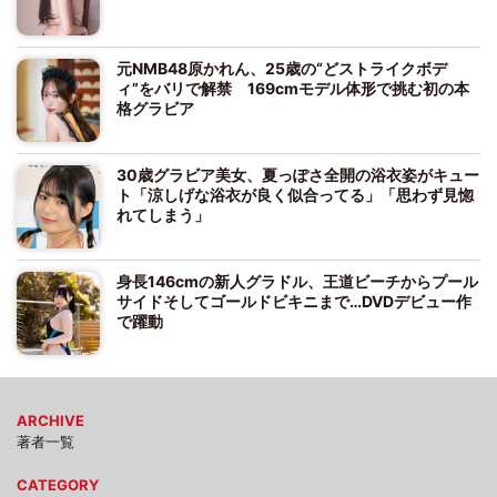
元NMB48原かれん、25歳の“どストライクボデ
ィ”をバリで解禁 169cmモデル体形で挑む初の本
格グラビア
30歳グラビア美女、夏っぽさ全開の浴衣姿がキュー
ト「涼しげな浴衣が良く似合ってる」「思わず見惚
れてしまう」
身長146cmの新人グラドル、王道ビーチからプール
サイドそしてゴールドビキニまで…DVDデビュー作
で躍動
ARCHIVE
著者一覧
CATEGORY