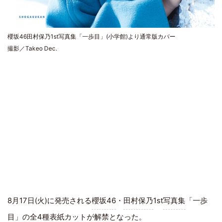
櫻坂46田村保乃1st写真集「一歩目」(小学館)より通常版カバー
撮影／Takeo Dec.
8月17日(火)に発売される
櫻坂46
・
田村保乃
1st
写真集
「一歩
目」の全4種表紙カットが解禁となった。