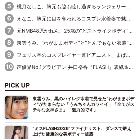
桃月なしこ、胸元も脇も眩し過ぎるランジェリー＆ビキニ姿を披露「なしこたそ最強」「セクシーでゴージャスで大きなボリューム」
えなこ、胸元に目を奪われるコスプレ水着姿で魅了「群を抜く美しさと華やかさ」「えなこりんの千咲は破壊力がスゴい」
元NMB48原かれん、25歳の“どストライクボディ”をバリで解禁 169cmモデル体形で挑む初の本格グラビア
東雲うみ、“わがままボディ”と“とんでもない衣装”で誘惑「パーフェクトなスタイル」「くびれがステキ」「やみつきになるボディ」
フェリス卒のコスプレイヤー兼ピアニスト、まばゆいばかりのグラビアショット
声優界No.1グラビアン 井口裕香『FLASH』表紙＆巻頭を飾る
PICK UP
東雲うみ、黒のハイレグ水着で見せた“わがままボデ
ィ”がたまらない「うみちゃんカワイイ」「全てがス
テキな女神さま」「魅力的です」
“ミスFLASH2026”ファイナリスト、ダンスで鍛え
上げた健康的な美ボディー披露