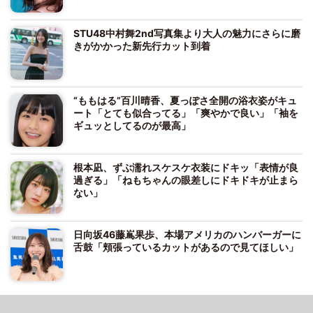
STU48中村舞2nd写真集より大人の魅力にさらに磨
きがかかった新先行カット到着
“ももはる”百川晴香、夏っぽさ全開の浴衣姿がキュ
ート「とても似合ってる」「爽やかで良い」「袖を
ギュッとしてるのが最高」
根本凪、ずぶ濡れスケスケ衣装にドキッ「表情が良
過ぎる」「ねもちゃんの眼差しにドキドキが止まら
ない」
日向坂46藤嶌果歩、本場アメリカのハンバーガーに
舌鼓「頬張っているカットがあるので見てほしい」