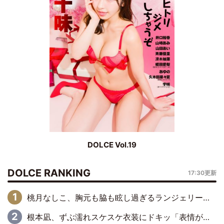
DOLCE Vol.19
DOLCE RANKING
17:30更新
桃月なしこ、胸元も脇も眩し過ぎるランジェリー＆ビキニ姿を披露「なしこたそ最強」「セクシーでゴージャスで大きなボリューム」
根本凪、ずぶ濡れスケスケ衣装にドキッ「表情が良過ぎる」「ねもちゃんの眼差しにドキドキが止まらない」