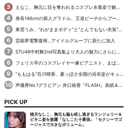
えなこ、胸元に目を奪われるコスプレ水着姿で魅了「群を抜く美しさと華やかさ」「えなこりんの千咲は破壊力がスゴい」
身長146cmの新人グラドル、王道ビーチからプールサイドそしてゴールドビキニまで…DVDデビュー作で躍動
東雲うみ、“わがままボディ”と“とんでもない衣装”で誘惑「パーフェクトなスタイル」「くびれがステキ」「やみつきになるボディ」
芸能界電撃復帰…アイドルグループに新たに加入
STU48中村舞2nd写真集より大人の魅力にさらに磨きがかかった新先行カット到着
フェリス卒のコスプレイヤー兼ピアニスト、まばゆいばかりのグラビアショット
“ももはる”百川晴香、夏っぽさ全開の浴衣姿がキュート「とても似合ってる」「爽やかで良い」「袖をギュッとしてるのが最高」
声優界No.1グラビアン 井口裕香『FLASH』表紙＆巻頭を飾る
PICK UP
桃月なしこ、胸元も脇も眩し過ぎるランジェリー＆
ビキニ姿を披露「なしこたそ最強」「セクシーでゴ
ージャスで大きなボリューム」