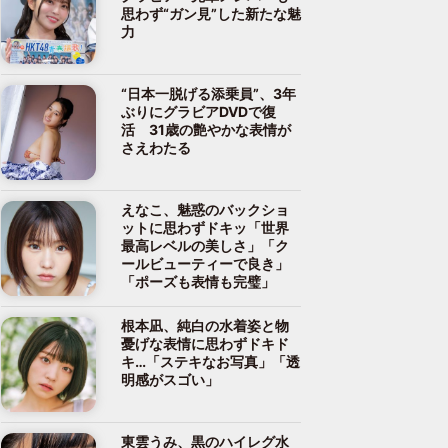
思わず“ガン見”した新たな魅
力
“日本一脱げる添乗員”、3年
ぶりにグラビアDVDで復
活 31歳の艶やかな表情が
さえわたる
えなこ、魅惑のバックショ
ットに思わずドキッ「世界
最高レベルの美しさ」「ク
ールビューティーで良き」
「ポーズも表情も完璧」
根本凪、純白の水着姿と物
憂げな表情に思わずドキド
キ…「ステキなお写真」「透
明感がスゴい」
東雲うみ、黒のハイレグ水