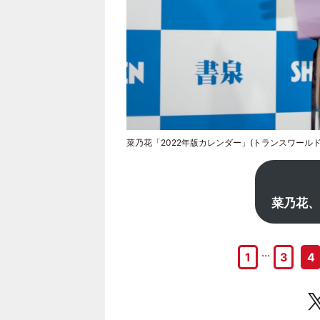
菜乃花「2022年版カレンダー」(トランスワール
菜乃花、
…
1
3
4