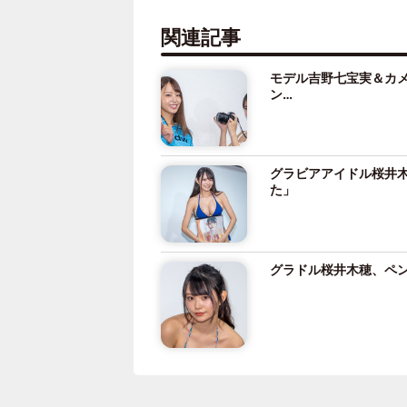
関連記事
モデル吉野七宝実＆カメ
ン…
グラビアアイドル桜井木
た」
グラドル桜井木穂、ペ