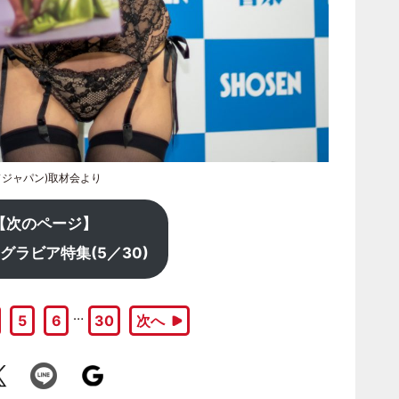
ドジャパン)取材会より
【次のページ】
グラビア特集(5／30)
…
5
6
30
次へ