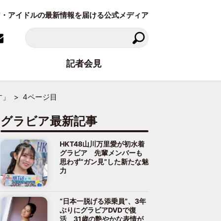
ラビア・アイドルの最新情報を届ける公式メディア
記者会見
す」
4ページ目
グラビア最新記事
HKT48山川万里愛が初水着
グラビア 先輩メンバーも
思わず“ガン見”した新たな魅
力
“日本一脱げる添乗員”、3年
ぶりにグラビアDVDで復
活 31歳の艶やかな表情が