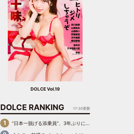
DOLCE Vol.19
DOLCE RANKING
17:30更新
“日本一脱げる添乗員”、3年ぶりにグラビアDVDで復活 31歳の艶やかな表情がさえわたる