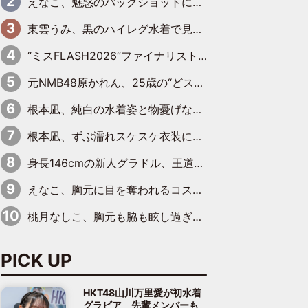
えなこ、魅惑のバックショットに思わずドキッ「世界最高レベルの美しさ」「クールビューティーで良き」「ポーズも表情も完璧」
東雲うみ、黒のハイレグ水着で見せた“わがままボディ”がたまらない「うみちゃんカワイイ」「全てがステキな女神さま」「魅力的です」
“ミスFLASH2026”ファイナリスト、ダンスで鍛え上げた健康的な美ボディー披露
元NMB48原かれん、25歳の“どストライクボディ”をバリで解禁 169cmモデル体形で挑む初の本格グラビア
根本凪、純白の水着姿と物憂げな表情に思わずドキドキ…「ステキなお写真」「透明感がスゴい」
根本凪、ずぶ濡れスケスケ衣装にドキッ「表情が良過ぎる」「ねもちゃんの眼差しにドキドキが止まらない」
身長146cmの新人グラドル、王道ビーチからプールサイドそしてゴールドビキニまで…DVDデビュー作で躍動
えなこ、胸元に目を奪われるコスプレ水着姿で魅了「群を抜く美しさと華やかさ」「えなこりんの千咲は破壊力がスゴい」
桃月なしこ、胸元も脇も眩し過ぎるランジェリー＆ビキニ姿を披露「なしこたそ最強」「セクシーでゴージャスで大きなボリューム」
PICK UP
HKT48山川万里愛が初水着
グラビア 先輩メンバーも