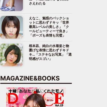
さえわたる
えなこ、魅惑のバックショ
ットに思わずドキッ「世界
最高レベルの美しさ」「ク
ールビューティーで良き」
「ポーズも表情も完璧」
根本凪、純白の水着姿と物
憂げな表情に思わずドキド
キ…「ステキなお写真」「透
明感がスゴい」
MAGAZINE&BOOKS