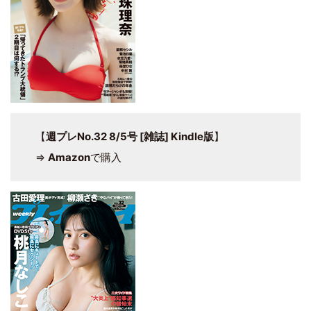
【
週プレNo.32 8/5号 [雑誌] Kindle版
】
⇒
Amazon
で購入