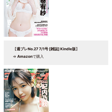
【
週プレNo.27 7/1号 [雑誌] Kindle版
】
⇒
Amazon
で購入