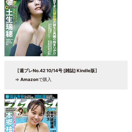
【
週プレNo.42 10/14号 [雑誌] Kindle版
】
⇒
Amazon
で購入