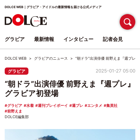
DOLCE WEB｜グラビア・アイドルの最新情報を届ける公式メディア
グラビア
最新情報
インタビュー
記者会見
DOLCE WEB
グラビアのニュース
“朝ドラ”出演俳優 前野えま『週プレ
2025-01-27 05:00
グラビア
“朝ドラ”出演俳優 前野えま『週プレ』
グラビア初登場
グラビア
水着
週刊プレイボーイ
週プレ
エンタメ
集英社
前野えま
DOLCE編集部