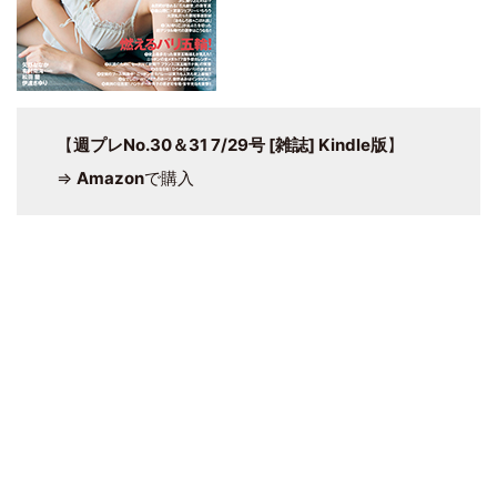
【
週プレNo.30＆31 7/29号 [雑誌] Kindle版
】
⇒
Amazon
で購入