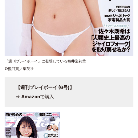
『週刊プレイボーイ』に登場している福井梨莉華
©熊谷貫／集英社
【週刊プレイボーイ (6号)】
⇒
Amazon
で購入