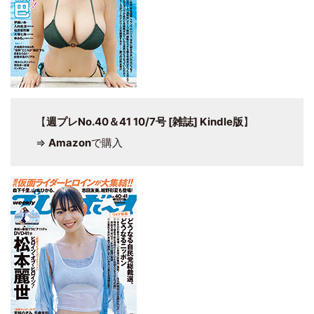
【
週プレNo.40＆41 10/7号 [雑誌] Kindle版
】
⇒
Amazon
で購入