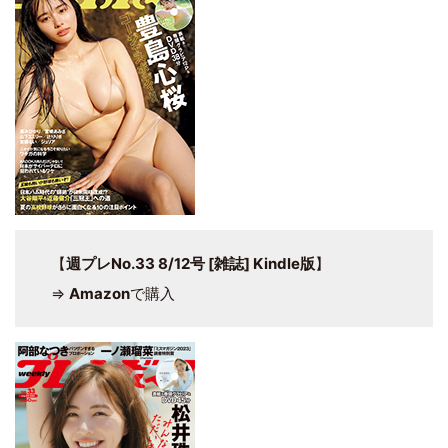
【
週プレNo.33 8/12号 [雑誌] Kindle版
】
⇒
Amazon
で購入