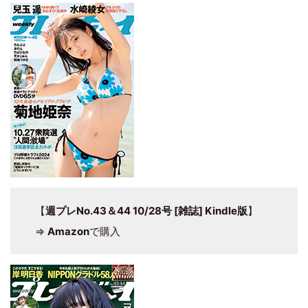
【
週プレNo.43＆44 10/28号 [雑誌] Kindle版
】
⇒
Amazon
で購入