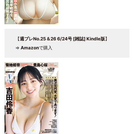
【
週プレNo.25＆26 6/24号 [雑誌] Kindle版
】
⇒
Amazon
で購入