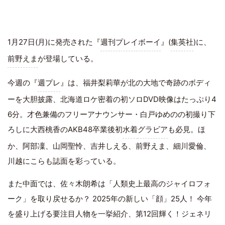
1月27日(月)に発売された『
週刊プレイボーイ
』(
集英社
)に、
前野えま
が登場している。
今週の『
週プレ
』は、福井梨莉華が北の大地で奇跡のボディ
ーを大胆披露、北海道ロケ密着の初ソロDVD映像はたっぷり4
6分。才色兼備のフリーアナウンサー・白戸ゆめのの初撮り下
ろしに大西桃香のAKB48卒業後初
水着
グラビア
も必見。ほ
か、阿部凜、山岡聖怜、吉井しえる、前野えま、細川愛倫、
川越にこらも誌面を彩っている。
また中面では、佐々木朗希は「人類史上最高のジャイロフォ
ーク」を取り戻せるか？ 2025年の新しい「顔」25人！ 今年
を盛り上げる要注目人物を一挙紹介、第12回輝く！ジェネリ