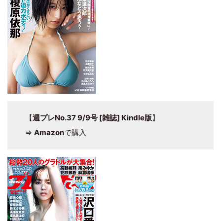
【
週プレNo.37 9/9号 [雑誌] Kindle版
】
⇒
Amazon
で購入