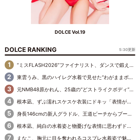
DOLCE Vol.19
DOLCE RANKING
5:30更新
“ミスFLASH2026”ファイナリスト、ダンスで鍛え上げた健康的な美ボディー披露
東雲うみ、黒のハイレグ水着で見せた“わがままボディ”がたまらない「うみちゃんカワイイ」「全てがステキな女神さま」「魅力的です」
元NMB48原かれん、25歳の“どストライクボディ”をバリで解禁 169cmモデル体形で挑む初の本格グラビア
根本凪、ずぶ濡れスケスケ衣装にドキッ「表情が良過ぎる」「ねもちゃんの眼差しにドキドキが止まらない」
身長146cmの新人グラドル、王道ビーチからプールサイドそしてゴールドビキニまで…DVDデビュー作で躍動
根本凪、純白の水着姿と物憂げな表情に思わずドキドキ…「ステキなお写真」「透明感がスゴい」
えなこ、胸元に目を奪われるコスプレ水着姿で魅了「群を抜く美しさと華やかさ」「えなこりんの千咲は破壊力がスゴい」