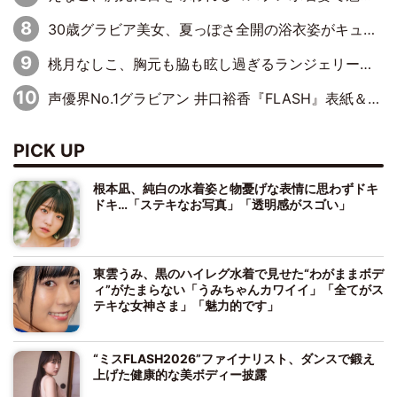
30歳グラビア美女、夏っぽさ全開の浴衣姿がキュート「涼しげな浴衣が良く似合ってる」「思わず見惚れてしまう」
桃月なしこ、胸元も脇も眩し過ぎるランジェリー＆ビキニ姿を披露「なしこたそ最強」「セクシーでゴージャスで大きなボリューム」
声優界No.1グラビアン 井口裕香『FLASH』表紙＆巻頭を飾る
PICK UP
根本凪、純白の水着姿と物憂げな表情に思わずドキ
ドキ…「ステキなお写真」「透明感がスゴい」
東雲うみ、黒のハイレグ水着で見せた“わがままボデ
ィ”がたまらない「うみちゃんカワイイ」「全てがス
テキな女神さま」「魅力的です」
“ミスFLASH2026”ファイナリスト、ダンスで鍛え
上げた健康的な美ボディー披露