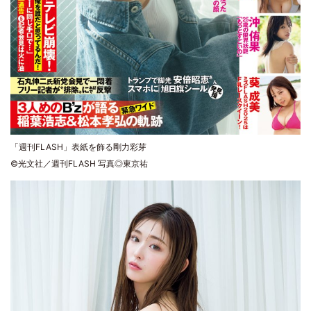
「週刊FLASH」表紙を飾る剛力彩芽
©光文社／週刊FLASH 写真◎東京祐