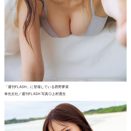
「週刊FLASH」に登場している西野夢菜
©光文社／週刊FLASH 写真◎上村透生