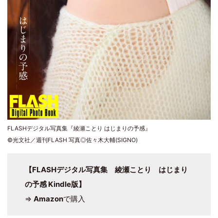
FLASHデジタル写真集『綾瀬ことり はじまりの予感』
©光文社／週刊FLASH 写真◎佐々木大輔(SIGNO)
【FLASHデジタル写真集 綾瀬ことり はじまり
の予感 Kindle版】
⇒
Amazon
で購入