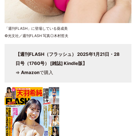
「週刊FLASH」に登場している葵成美
©光文社／週刊FLASH 写真◎木村哲夫
【週刊FLASH（フラッシュ） 2025年1月21日・28
日号（1760号） [雑誌] Kindle版】
⇒
Amazon
で購入