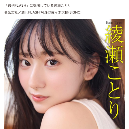
「週刊FLASH」に登場している綾瀬ことり
©光文社／週刊FLASH 写真◎佐々木大輔(SIGNO)