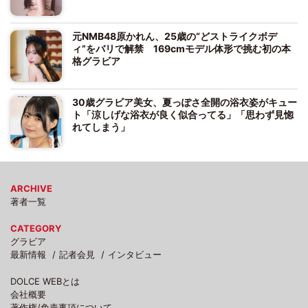
元NMB48原かれん、25歳の“どストライクボデ
ィ”をバリで解禁 169cmモデル体形で挑む初の本
格グラビア
30歳グラビア美女、夏っぽさ全開の浴衣姿がキュー
ト「涼しげな浴衣が良く似合ってる」「思わず見惚
れてしまう」
ARCHIVE
著者一覧
CATEGORY
グラビア
最新情報
記者会見
インタビュー
DOLCE WEBとは
会社概要
著作権/免責事項について