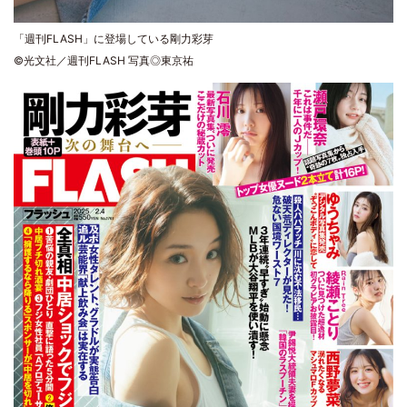
「週刊FLASH」に登場している剛力彩芽
©光文社／週刊FLASH 写真◎東京祐