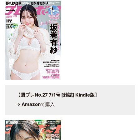
【
週プレNo.27 7/1号 [雑誌] Kindle版
】
⇒
Amazon
で購入