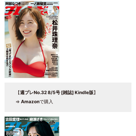
【
週プレNo.32 8/5号 [雑誌] Kindle版
】
⇒
Amazon
で購入