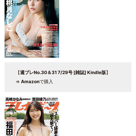
【
週プレNo.30＆31 7/29号 [雑誌] Kindle版
】
⇒
Amazon
で購入