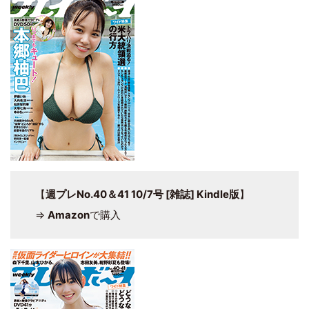
【
週プレNo.40＆41 10/7号 [雑誌] Kindle版
】
⇒
Amazon
で購入