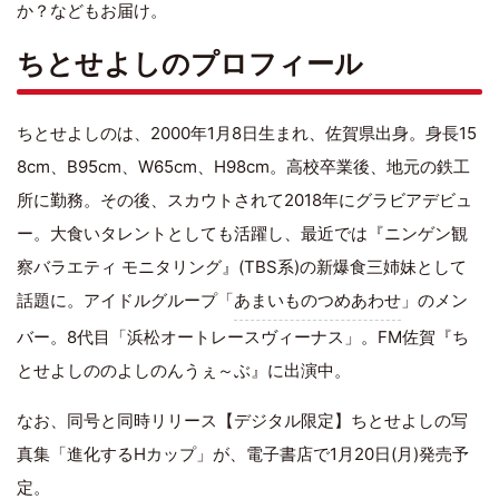
か？などもお届け。
ちとせよしのプロフィール
ちとせよしのは、2000年1月8日生まれ、佐賀県出身。身長15
8cm、B95cm、W65cm、H98cm。高校卒業後、地元の鉄工
所に勤務。その後、スカウトされて2018年にグラビアデビュ
ー。大食いタレントとしても活躍し、最近では『ニンゲン観
察バラエティ モニタリング』(TBS系)の新爆食三姉妹として
話題に。アイドルグループ「
あまいものつめあわせ
」のメン
バー。8代目「浜松オートレースヴィーナス」。FM佐賀『ち
とせよしののよしのんうぇ～ぶ』に出演中。
なお、同号と同時リリース【デジタル限定】ちとせよしの写
真集「進化するHカップ」が、電子書店で1月20日(月)発売予
定。