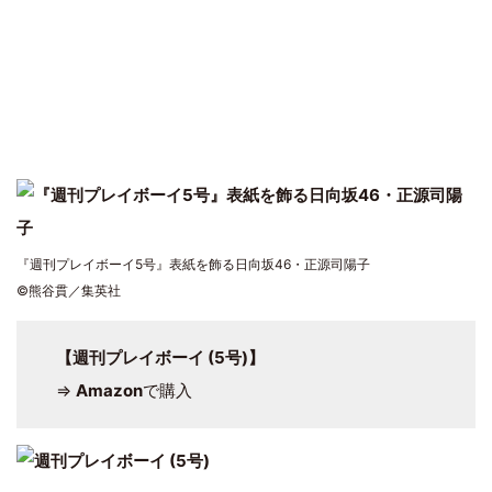
『週刊プレイボーイ5号』表紙を飾る日向坂46・正源司陽子
©熊谷貫／集英社
【週刊プレイボーイ (5号)】
⇒
Amazon
で購入