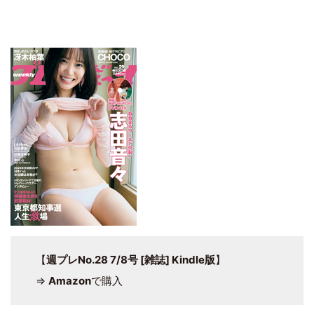
【
週プレNo.28 7/8号 [雑誌] Kindle版
】
⇒
Amazon
で購入