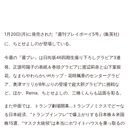
1月20日(月)に発売された『
週刊プレイボーイ
5号』(
集英社
)
に、
ちとせよしの
が登場している。
今週の『
週プレ
』は日向坂46四期生撮り下ろし
グラビア
3連
発。正源司陽子の表紙＆巻頭グラビアに渡辺莉奈と山下葉留
花。なまらやわらかいHカップ・花咲楓香のセンターグラビ
ア、奥津マリリが8年ぶりの登場で超大胆グラビアに挑戦な
ど。ほか、Reina、ちとせよしの、三橋くんらも誌面を彩る。
また中面では、トランプ劇場開幕…トランプノミクスでどーな
る日本経済、“トランプインフレ”で爆上がりする日本株＆米国
株15選、“マスク大統領”は本当にホワイトハウスを乗っ取るの