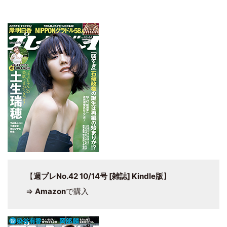
【
週プレNo.42 10/14号 [雑誌] Kindle版
】
⇒
Amazon
で購入