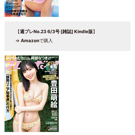
【
週プレNo.23 6/3号 [雑誌] Kindle版
】
⇒
Amazon
で購入