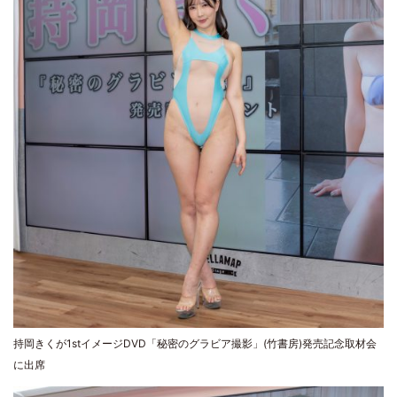
持岡きくが1stイメージDVD「秘密のグラビア撮影」(竹書房)発売記念取材会
に出席