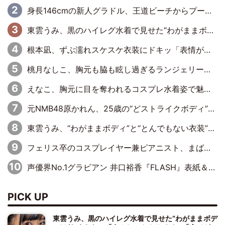
身長146cmの新人グラドル、王道ビーチからプールサイドそしてゴールドビキニまで…DVDデビュー作で躍動
東雲うみ、黒のハイレグ水着で見せた“わがままボディ”がたまらない「うみちゃんカワイイ」「全てがステキな女神さま」「魅力的です」
根本凪、ずぶ濡れスケスケ衣装にドキッ「表情が良過ぎる」「ねもちゃんの眼差しにドキドキが止まらない」
桃月なしこ、胸元も脇も眩し過ぎるランジェリー＆ビキニ姿を披露「なしこたそ最強」「セクシーでゴージャスで大きなボリューム」
えなこ、胸元に目を奪われるコスプレ水着姿で魅了「群を抜く美しさと華やかさ」「えなこりんの千咲は破壊力がスゴい」
元NMB48原かれん、25歳の“どストライクボディ”をバリで解禁 169cmモデル体形で挑む初の本格グラビア
東雲うみ、“わがままボディ”と“とんでもない衣装”で誘惑「パーフェクトなスタイル」「くびれがステキ」「やみつきになるボディ」
フェリス卒のコスプレイヤー兼ピアニスト、まばゆいばかりのグラビアショット
声優界No.1グラビアン 井口裕香『FLASH』表紙＆巻頭を飾る
PICK UP
東雲うみ、黒のハイレグ水着で見せた“わがままボデ