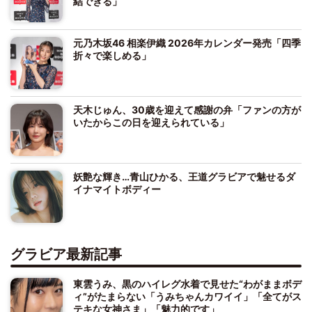
結できる」
元乃木坂46 相楽伊織 2026年カレンダー発売「四季
折々で楽しめる」
天木じゅん、30歳を迎えて感謝の弁「ファンの方が
いたからこの日を迎えられている」
妖艶な輝き…青山ひかる、王道グラビアで魅せるダ
イナマイトボディー
グラビア最新記事
東雲うみ、黒のハイレグ水着で見せた“わがままボデ
ィ”がたまらない「うみちゃんカワイイ」「全てがス
テキな女神さま」「魅力的です」