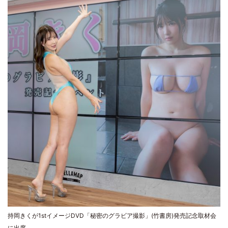
持岡きくが1stイメージDVD「秘密のグラビア撮影」(竹書房)発売記念取材会
に出席