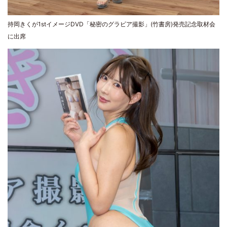
持岡きくが1stイメージDVD「秘密のグラビア撮影」(竹書房)発売記念取材会
に出席