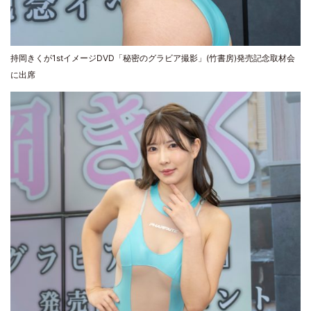
持岡きくが1stイメージDVD「秘密のグラビア撮影」(竹書房)発売記念取材会
に出席