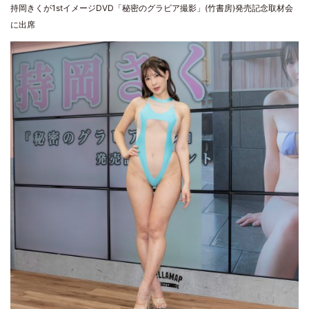
持岡きくが1stイメージDVD「秘密のグラビア撮影」(竹書房)発売記念取材会
に出席