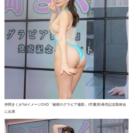
持岡きくが1stイメージDVD「秘密のグラビア撮影」(竹書房)発売記念取材会
に出席