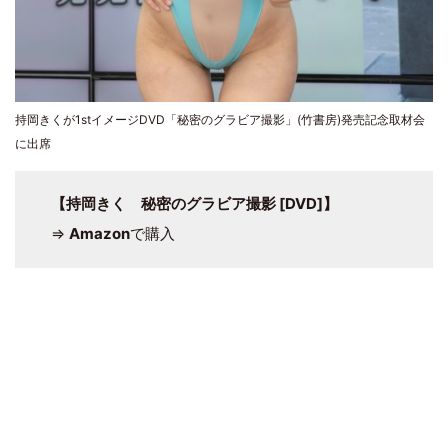
持岡きくが1stイメージDVD「秘密のグラビア撮影」(竹書房)発売記念取材会
に出席
【持岡きく 秘密のグラビア撮影 [DVD]】
⇒
Amazon
で購入