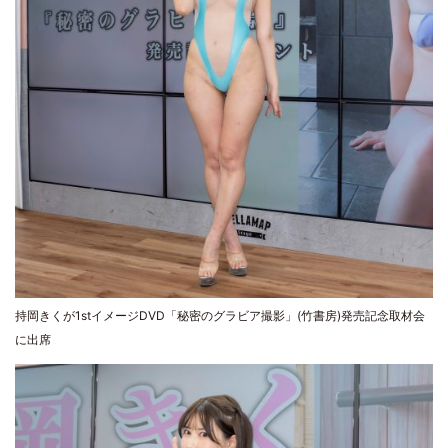
持岡きくが1stイメージDVD「秘密のグラビア撮影」(竹書房)発売記念取材会
に出席