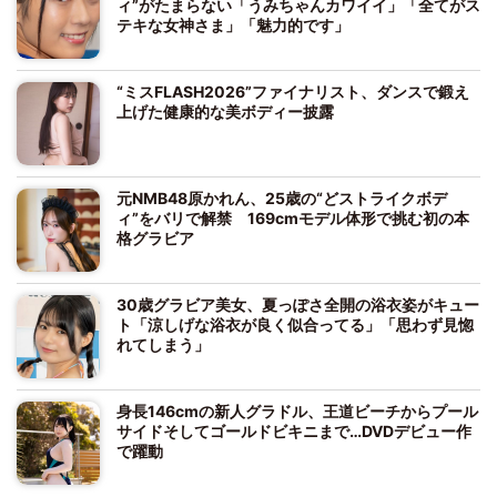
ィ”がたまらない「うみちゃんカワイイ」「全てがス
テキな女神さま」「魅力的です」
“ミスFLASH2026”ファイナリスト、ダンスで鍛え
上げた健康的な美ボディー披露
元NMB48原かれん、25歳の“どストライクボデ
ィ”をバリで解禁 169cmモデル体形で挑む初の本
格グラビア
30歳グラビア美女、夏っぽさ全開の浴衣姿がキュー
ト「涼しげな浴衣が良く似合ってる」「思わず見惚
れてしまう」
身長146cmの新人グラドル、王道ビーチからプール
サイドそしてゴールドビキニまで…DVDデビュー作
で躍動