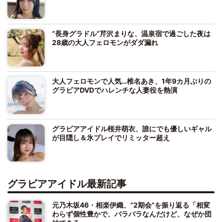
“長身グラドル”芹沢まりな、温泉宿で過ごした夜は
28歳の大人フェロモンがダダ漏れ
大人フェロモンで人気…椎名あき、1年9カ月ぶりの
グラビアDVDでハレンチな人妻役を熱演
グラビアアイドル桜井萌衣、誰にでも優しいギャル
が目隠し＆氷プレイでリミッター超え
グラビアアイドル最新記事
元乃木坂46・相楽伊織、“2期会”を振り返る「相変
わらず個性豊かで、バラバラなんだけど、なぜか団