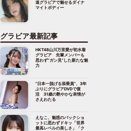
道グラビアで魅せるダイナ
マイトボディー
グラビア最新記事
HKT48山川万里愛が初水着
グラビア 先輩メンバーも
思わず“ガン見”した新たな魅
力
“日本一脱げる添乗員”、3年
ぶりにグラビアDVDで復
活 31歳の艶やかな表情が
さえわたる
えなこ、魅惑のバックショ
ットに思わずドキッ「世界
最高レベルの美しさ」「ク