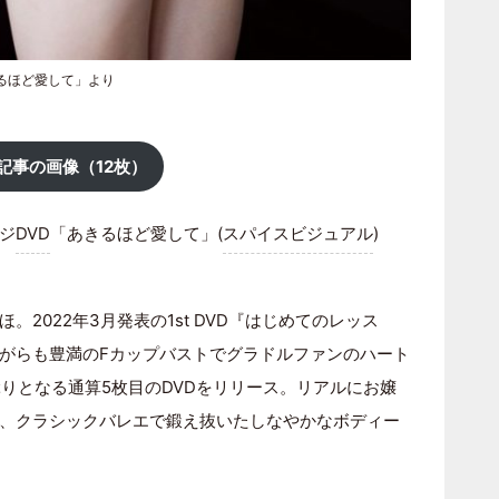
るほど愛して」より
記事の画像（12枚）
ジ
DVD
「あきるほど愛して」(
スパイスビジュアル
)
2022年3月発表の1st DVD『はじめてのレッス
がらも豊満のFカップバストでグラドルファンのハート
りとなる通算5枚目のDVDをリリース。リアルにお嬢
、クラシックバレエで鍛え抜いたしなやかなボディー