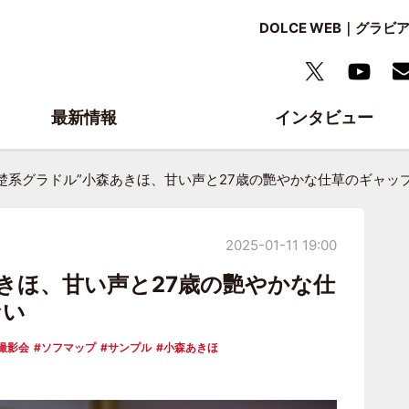
DOLCE WEB｜グ
最新情報
インタビュー
清楚系グラドル”小森あきほ、甘い声と27歳の艷やかな仕草のギャッ
2025-01-11 19:00
あきほ、甘い声と27歳の艷やかな仕
ない
撮影会
ソフマップ
サンプル
小森あきほ