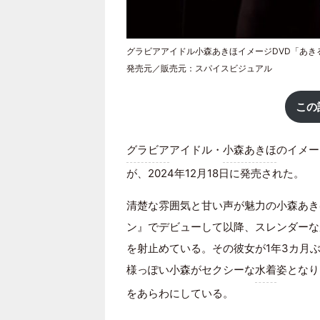
グラビアアイドル小森あきほイメージDVD「あき
発売元／販売元：スパイスビジュアル
この
グラビア
アイドル・
小森あきほ
のイメー
が、2024年12月18日に発売された。
清楚な雰囲気と甘い声が魅力の小森あきほ。
ン』でデビューして以降、スレンダーな
を射止めている。その彼女が1年3カ月ぶ
様っぽい小森がセクシーな
水着
姿となり
をあらわにしている。