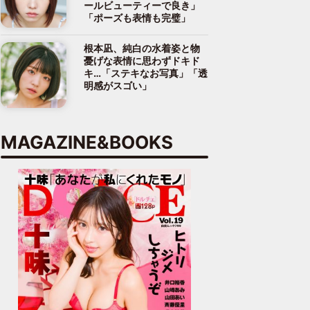
ールビューティーで良き」
「ポーズも表情も完璧」
根本凪、純白の水着姿と物
憂げな表情に思わずドキド
キ…「ステキなお写真」「透
明感がスゴい」
MAGAZINE&BOOKS