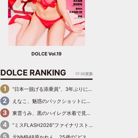
DOLCE Vol.19
DOLCE RANKING
17:30更新
“日本一脱げる添乗員”、3年ぶりにグラビアDVDで復活 31歳の艶やかな表情がさえわたる
えなこ、魅惑のバックショットに思わずドキッ「世界最高レベルの美しさ」「クールビューティーで良き」「ポーズも表情も完璧」
東雲うみ、黒のハイレグ水着で見せた“わがままボディ”がたまらない「うみちゃんカワイイ」「全てがステキな女神さま」「魅力的です」
“ミスFLASH2026”ファイナリスト、ダンスで鍛え上げた健康的な美ボディー披露
元NMB48原かれん、25歳の“どストライクボディ”をバリで解禁 169cmモデル体形で挑む初の本格グラビア