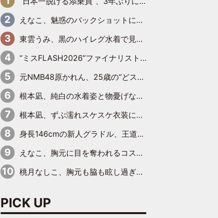
“日本一脱げる添乗員”、3年ぶりにグラビアDVDで復活 31歳の艶やかな表情がさえわたる
えなこ、魅惑のバックショットに思わずドキッ「世界最高レベルの美しさ」「クールビューティーで良き」「ポーズも表情も完璧」
東雲うみ、黒のハイレグ水着で見せた“わがままボディ”がたまらない「うみちゃんカワイイ」「全てがステキな女神さま」「魅力的です」
“ミスFLASH2026”ファイナリスト、ダンスで鍛え上げた健康的な美ボディー披露
元NMB48原かれん、25歳の“どストライクボディ”をバリで解禁 169cmモデル体形で挑む初の本格グラビア
根本凪、純白の水着姿と物憂げな表情に思わずドキドキ…「ステキなお写真」「透明感がスゴい」
根本凪、ずぶ濡れスケスケ衣装にドキッ「表情が良過ぎる」「ねもちゃんの眼差しにドキドキが止まらない」
身長146cmの新人グラドル、王道ビーチからプールサイドそしてゴールドビキニまで…DVDデビュー作で躍動
えなこ、胸元に目を奪われるコスプレ水着姿で魅了「群を抜く美しさと華やかさ」「えなこりんの千咲は破壊力がスゴい」
桃月なしこ、胸元も脇も眩し過ぎるランジェリー＆ビキニ姿を披露「なしこたそ最強」「セクシーでゴージャスで大きなボリューム」
PICK UP