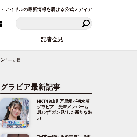
ラビア・アイドルの最新情報を届ける公式メディア
記者会見
6ページ目
グラビア最新記事
HKT48山川万里愛が初水着
グラビア 先輩メンバーも
思わず“ガン見”した新たな魅
力
“日本一脱げる添乗員”、3年