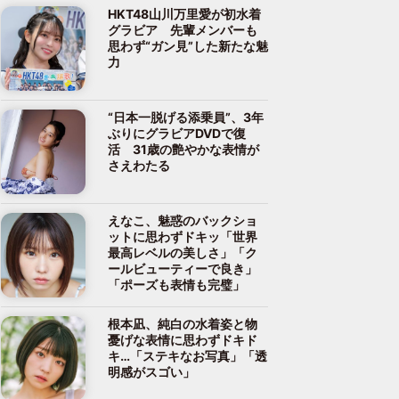
HKT48山川万里愛が初水着
グラビア 先輩メンバーも
思わず“ガン見”した新たな魅
力
“日本一脱げる添乗員”、3年
ぶりにグラビアDVDで復
活 31歳の艶やかな表情が
さえわたる
えなこ、魅惑のバックショ
ットに思わずドキッ「世界
最高レベルの美しさ」「ク
ールビューティーで良き」
「ポーズも表情も完璧」
根本凪、純白の水着姿と物
憂げな表情に思わずドキド
キ…「ステキなお写真」「透
明感がスゴい」