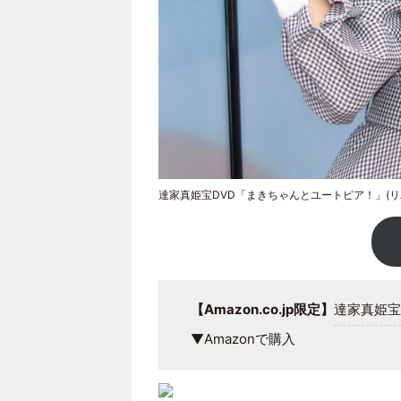
達家真姫宝DVD「まきちゃんとユートピア！」(リ
【Amazon.co.jp限定】
達家真姫宝
▼Amazonで購入