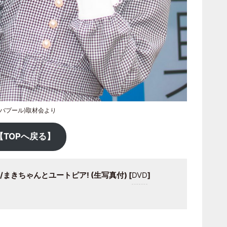
バプール)取材会より
【TOPへ戻る】
/まきちゃんとユートピア! (生写真付) [
DVD
]