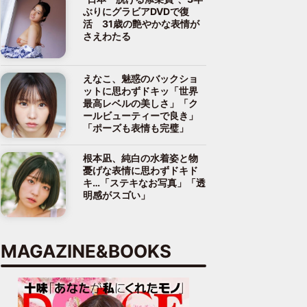
ぶりにグラビアDVDで復
活 31歳の艶やかな表情が
さえわたる
えなこ、魅惑のバックショ
ットに思わずドキッ「世界
最高レベルの美しさ」「ク
ールビューティーで良き」
「ポーズも表情も完璧」
根本凪、純白の水着姿と物
憂げな表情に思わずドキド
キ…「ステキなお写真」「透
明感がスゴい」
MAGAZINE&BOOKS