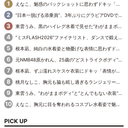
えなこ、魅惑のバックショットに思わずドキッ「世界最高レベルの美しさ」「クールビューティーで良き」「ポーズも表情も完璧」
“日本一脱げる添乗員”、3年ぶりにグラビアDVDで復活 31歳の艶やかな表情がさえわたる
東雲うみ、黒のハイレグ水着で見せた“わがままボディ”がたまらない「うみちゃんカワイイ」「全てがステキな女神さま」「魅力的です」
“ミスFLASH2026”ファイナリスト、ダンスで鍛え上げた健康的な美ボディー披露
根本凪、純白の水着姿と物憂げな表情に思わずドキドキ…「ステキなお写真」「透明感がスゴい」
元NMB48原かれん、25歳の“どストライクボディ”をバリで解禁 169cmモデル体形で挑む初の本格グラビア
根本凪、ずぶ濡れスケスケ衣装にドキッ「表情が良過ぎる」「ねもちゃんの眼差しにドキドキが止まらない」
桃月なしこ、胸元も脇も眩し過ぎるランジェリー＆ビキニ姿を披露「なしこたそ最強」「セクシーでゴージャスで大きなボリューム」
東雲うみ、“わがままボディ”と“とんでもない衣装”で誘惑「パーフェクトなスタイル」「くびれがステキ」「やみつきになるボディ」
えなこ、胸元に目を奪われるコスプレ水着姿で魅了「群を抜く美しさと華やかさ」「えなこりんの千咲は破壊力がスゴい」
PICK UP