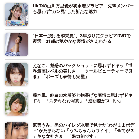
HKT48山川万里愛が初水着グラビア 先輩メンバー
も思わず“ガン見”した新たな魅力
“日本一脱げる添乗員”、3年ぶりにグラビアDVDで
復活 31歳の艶やかな表情がさえわたる
えなこ、魅惑のバックショットに思わずドキッ「世
界最高レベルの美しさ」「クールビューティーで良
き」「ポーズも表情も完璧」
根本凪、純白の水着姿と物憂げな表情に思わずドキ
ドキ…「ステキなお写真」「透明感がスゴい」
東雲うみ、黒のハイレグ水着で見せた“わがままボデ
ィ”がたまらない「うみちゃんカワイイ」「全てがス
テキな女神さま」「魅力的です」