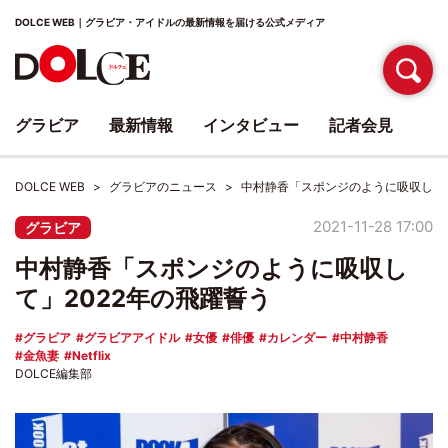
DOLCE WEB｜グラビア・アイドルの最新情報を届ける公式メディア
グラビア
最新情報
インタビュー
記者会見
DOLCE WEB
グラビアのニュース
中村静香「スポンジのように吸収して」
2021-11-28 17:00
グラビア
中村静香「スポンジのように吸収し
て」2022年の飛躍誓う
グラビア
グラビアアイドル
女優
俳優
カレンダー
中村静香
金魚妻
Netflix
DOLCE編集部