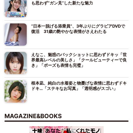
も思わず“ガン見”した新たな魅力
“日本一脱げる添乗員”、3年ぶりにグラビアDVDで
復活 31歳の艶やかな表情がさえわたる
えなこ、魅惑のバックショットに思わずドキッ「世
界最高レベルの美しさ」「クールビューティーで良
き」「ポーズも表情も完璧」
根本凪、純白の水着姿と物憂げな表情に思わずドキ
ドキ…「ステキなお写真」「透明感がスゴい」
MAGAZINE&BOOKS