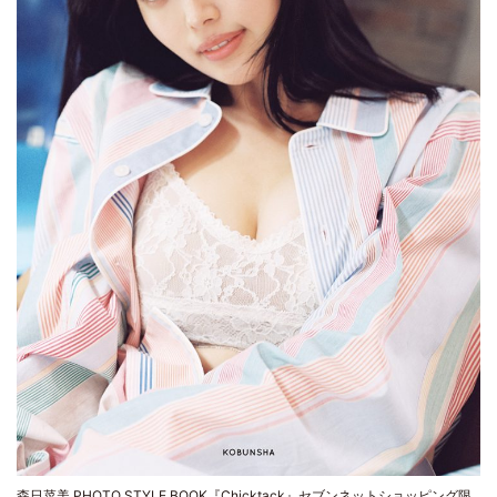
森日菜美 PHOTO STYLE BOOK『Chicktack』セブンネットショッピング限