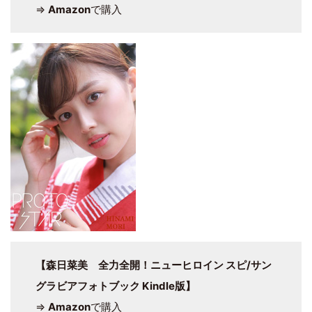
⇒
Amazon
で購入
【森日菜美 全力全開！ニューヒロイン スピ/サン
グラビアフォトブック Kindle版】
⇒
Amazon
で購入