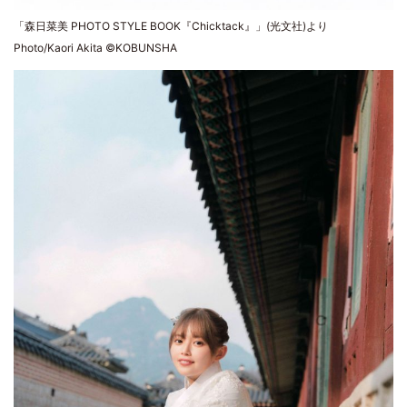
「森日菜美 PHOTO STYLE BOOK『Chicktack』」(光文社)より
Photo/Kaori Akita ©KOBUNSHA