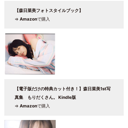
【森日菜美フォトスタイルブック】
⇒
Amazon
で購入
【電子版だけの特典カット付き！】森日菜美1st写
真集 もりだくさん。 Kindle版
⇒
Amazon
で購入