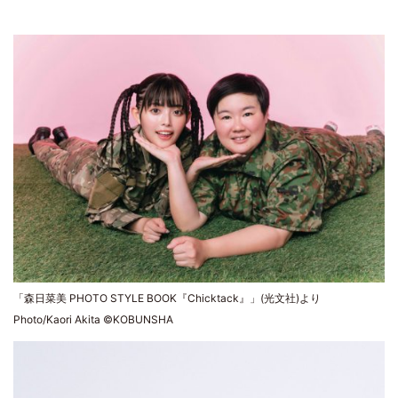
「森日菜美 PHOTO STYLE BOOK『Chicktack』」(光文社)より
Photo/Kaori Akita ©KOBUNSHA