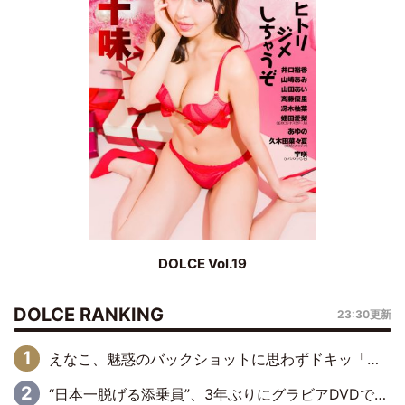
DOLCE Vol.19
DOLCE RANKING
23:30更新
えなこ、魅惑のバックショットに思わずドキッ「世界最高レベルの美しさ」「クールビューティーで良き」「ポーズも表情も完璧」
“日本一脱げる添乗員”、3年ぶりにグラビアDVDで復活 31歳の艶やかな表情がさえわたる