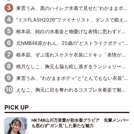
東雲うみ、黒のハイレグ水着で見せた“わがままボディ”がたまらない「うみちゃんカワイイ」「全てがステキな女神さま」「魅力的です」
“ミスFLASH2026”ファイナリスト、ダンスで鍛え上げた健康的な美ボディー披露
根本凪、純白の水着姿と物憂げな表情に思わずドキドキ…「ステキなお写真」「透明感がスゴい」
元NMB48原かれん、25歳の“どストライクボディ”をバリで解禁 169cmモデル体形で挑む初の本格グラビア
根本凪、ずぶ濡れスケスケ衣装にドキッ「表情が良過ぎる」「ねもちゃんの眼差しにドキドキが止まらない」
桃月なしこ、胸元も脇も眩し過ぎるランジェリー＆ビキニ姿を披露「なしこたそ最強」「セクシーでゴージャスで大きなボリューム」
東雲うみ、“わがままボディ”と“とんでもない衣装”で誘惑「パーフェクトなスタイル」「くびれがステキ」「やみつきになるボディ」
えなこ、胸元に目を奪われるコスプレ水着姿で魅了「群を抜く美しさと華やかさ」「えなこりんの千咲は破壊力がスゴい」
PICK UP
HKT48山川万里愛が初水着グラビア 先輩メンバー
も思わず“ガン見”した新たな魅力