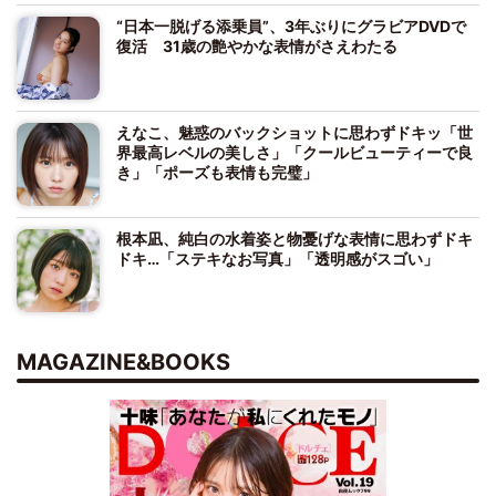
“日本一脱げる添乗員”、3年ぶりにグラビアDVDで
復活 31歳の艶やかな表情がさえわたる
えなこ、魅惑のバックショットに思わずドキッ「世
界最高レベルの美しさ」「クールビューティーで良
き」「ポーズも表情も完璧」
根本凪、純白の水着姿と物憂げな表情に思わずドキ
ドキ…「ステキなお写真」「透明感がスゴい」
MAGAZINE&BOOKS