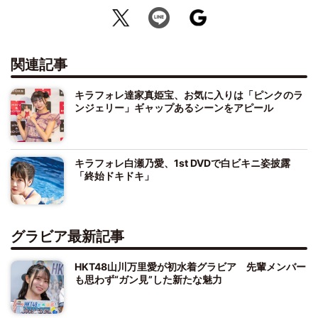
関連記事
キラフォレ達家真姫宝、お気に入りは「ピンクのラ
ンジェリー」ギャップあるシーンをアピール
キラフォレ白瀬乃愛、1st DVDで白ビキニ姿披露
「終始ドキドキ」
グラビア最新記事
HKT48山川万里愛が初水着グラビア 先輩メンバー
も思わず“ガン見”した新たな魅力