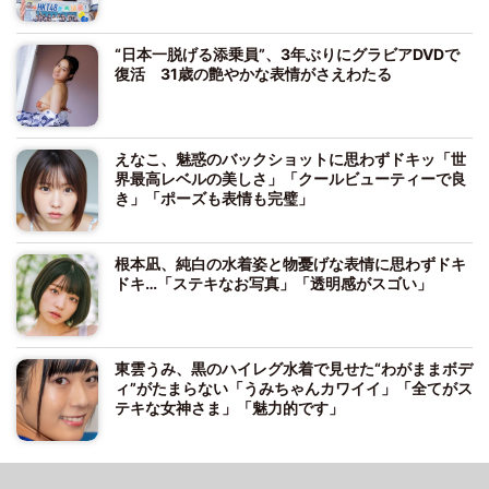
“日本一脱げる添乗員”、3年ぶりにグラビアDVDで
復活 31歳の艶やかな表情がさえわたる
えなこ、魅惑のバックショットに思わずドキッ「世
界最高レベルの美しさ」「クールビューティーで良
き」「ポーズも表情も完璧」
根本凪、純白の水着姿と物憂げな表情に思わずドキ
ドキ…「ステキなお写真」「透明感がスゴい」
東雲うみ、黒のハイレグ水着で見せた“わがままボデ
ィ”がたまらない「うみちゃんカワイイ」「全てがス
テキな女神さま」「魅力的です」