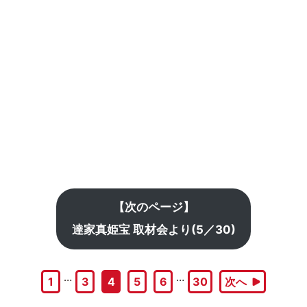
【次のページ】
達家真姫宝 取材会より(5／30)
…
…
1
3
4
5
6
30
次へ