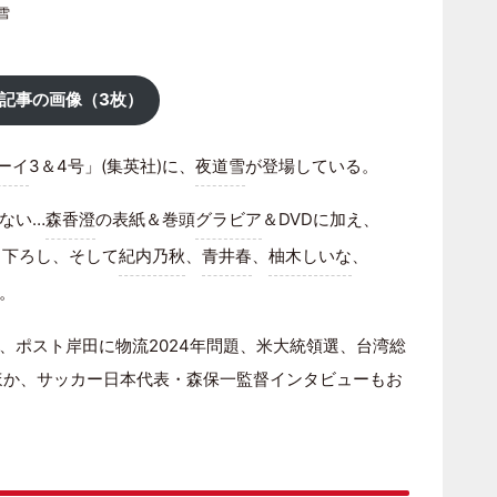
雪
記事の画像（3枚）
ーイ
3＆4号」(集英社)に、
夜道雪
が登場している。
ない…
森香澄
の表紙＆巻頭
グラビア
＆DVDに加え、
り下ろし、そして
紀内乃秋
、
青井春
、
柚木しいな
、
。
、ポスト岸田に物流2024年問題、米大統領選、台湾総
るほか、サッカー日本代表・森保一監督インタビューもお