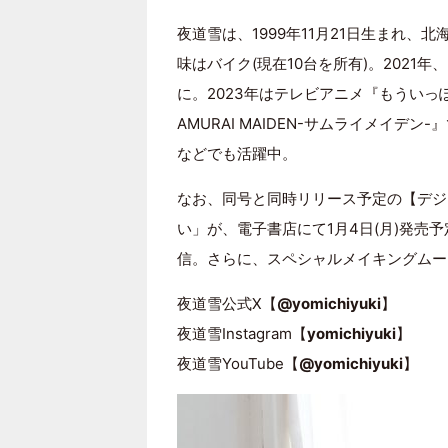
夜道雪は、1999年11月21日生まれ、北海
味はバイク(現在10台を所有)。202
に。2023年はテレビアニメ『もうい
AMURAI MAIDEN-サムライメイデ
などでも活躍中。
なお、同号と同時リリース予定の【デジ
い」が、電子書店にて1月4日(月)発売
信。さらに、スペシャルメイキングムー
夜道雪公式X【
@yomichiyuki
】
夜道雪Instagram【
yomichiyuki
】
夜道雪YouTube【
@yomichiyuki
】