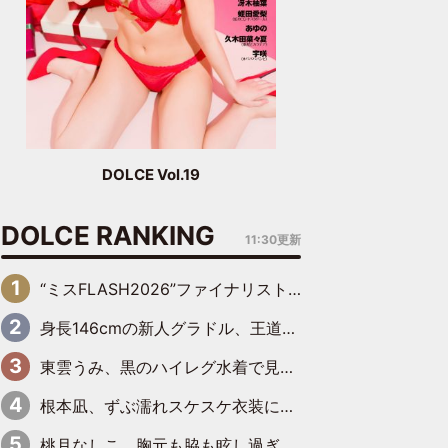
DOLCE Vol.19
DOLCE RANKING
11:30更新
“ミスFLASH2026”ファイナリスト、ダンスで鍛え上げた健康的な美ボディー披露
身長146cmの新人グラドル、王道ビーチからプールサイドそしてゴールドビキニまで…DVDデビュー作で躍動
東雲うみ、黒のハイレグ水着で見せた“わがままボディ”がたまらない「うみちゃんカワイイ」「全てがステキな女神さま」「魅力的です」
根本凪、ずぶ濡れスケスケ衣装にドキッ「表情が良過ぎる」「ねもちゃんの眼差しにドキドキが止まらない」
桃月なしこ、胸元も脇も眩し過ぎるランジェリー＆ビキニ姿を披露「なしこたそ最強」「セクシーでゴージャスで大きなボリューム」