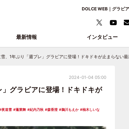
DOLCE WEB｜グ
最新情報
インタビュー
道雪、1年ぶり「週プレ」グラビアに登場！ドキドキが止まらない最
2024-01-04 05:00
レ」グラビアに登場！ドキドキが
夜道雪
蓬莱舞
紀内乃秋
森香澄
鵜川もえか
柚木しいな