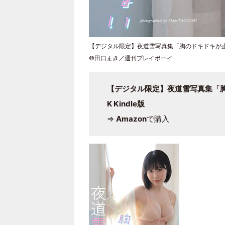
【デジタル限定】夜道雪写真集「胸のドキドキが
©田口まき／週刊プレイボーイ
【デジタル限定】夜道雪写真集「胸の
K Kindle版
⇒
Amazon
で購入