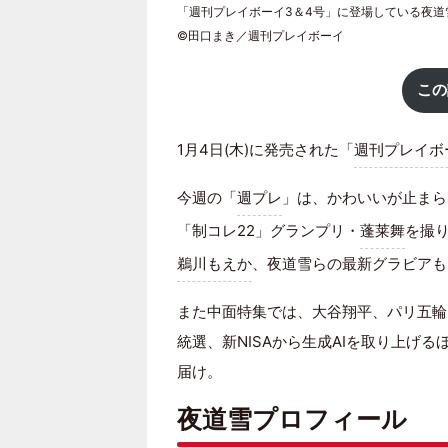
「週刊プレイボーイ3＆4号」に登場している夜道
©田口まき／週刊プレイボーイ
この
1月4日(木)に発売された「
週刊プレイボ
今週の「
週プレ
」は、かわいいが止まら
「制コレ22」グランプリ・
蓬莱舞
を撮
鵜川もえか
、夜道雪らの最新グラビアも
また中面特集では、大谷翔平、パリ五輪
統選、新NISAから生成AIを取り上げ
届け。
夜道雪プロフィール