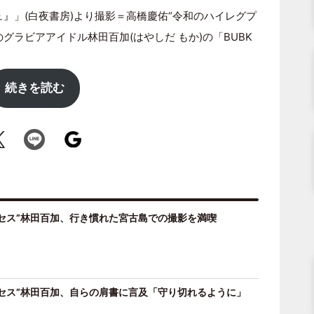
ュ』」(白夜書房)より撮影＝高橋慶佑“令和のハイレグプ
グラビアアイドル林田百加(はやしだ もか)の「BUBK
続きを読む
セス”林田百加、行き慣れた宮古島での撮影を満喫
セス”林田百加、自らの肩書に言及「守り切れるように」