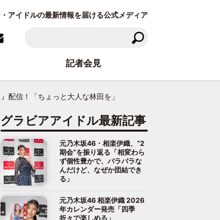
ラビア・アイドルの最新情報を届ける公式メディア
記者会見
ュ』配信！「ちょっと大人な林田を」
グラビアアイドル最新記事
元乃木坂46・相楽伊織、“2
期会”を振り返る「相変わら
ず個性豊かで、バラバラな
んだけど、なぜか団結でき
る」
元乃木坂46 相楽伊織 2026
年カレンダー発売「四季
折々で楽しめる」