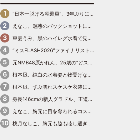
“日本一脱げる添乗員”、3年ぶりにグラビアDVDで復活 31歳の艶やかな表情がさえわたる
えなこ、魅惑のバックショットに思わずドキッ「世界最高レベルの美しさ」「クールビューティーで良き」「ポーズも表情も完璧」
東雲うみ、黒のハイレグ水着で見せた“わがままボディ”がたまらない「うみちゃんカワイイ」「全てがステキな女神さま」「魅力的です」
“ミスFLASH2026”ファイナリスト、ダンスで鍛え上げた健康的な美ボディー披露
元NMB48原かれん、25歳の“どストライクボディ”をバリで解禁 169cmモデル体形で挑む初の本格グラビア
根本凪、純白の水着姿と物憂げな表情に思わずドキドキ…「ステキなお写真」「透明感がスゴい」
根本凪、ずぶ濡れスケスケ衣装にドキッ「表情が良過ぎる」「ねもちゃんの眼差しにドキドキが止まらない」
身長146cmの新人グラドル、王道ビーチからプールサイドそしてゴールドビキニまで…DVDデビュー作で躍動
えなこ、胸元に目を奪われるコスプレ水着姿で魅了「群を抜く美しさと華やかさ」「えなこりんの千咲は破壊力がスゴい」
桃月なしこ、胸元も脇も眩し過ぎるランジェリー＆ビキニ姿を披露「なしこたそ最強」「セクシーでゴージャスで大きなボリューム」