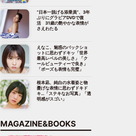
“日本一脱げる添乗員”、3年
ぶりにグラビアDVDで復
活 31歳の艶やかな表情が
さえわたる
えなこ、魅惑のバックショ
ットに思わずドキッ「世界
最高レベルの美しさ」「ク
ールビューティーで良き」
「ポーズも表情も完璧」
根本凪、純白の水着姿と物
憂げな表情に思わずドキド
キ…「ステキなお写真」「透
明感がスゴい」
MAGAZINE&BOOKS