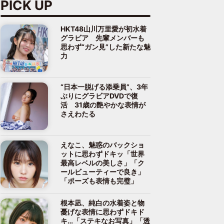
PICK UP
HKT48山川万里愛が初水着
グラビア 先輩メンバーも
思わず“ガン見”した新たな魅
力
“日本一脱げる添乗員”、3年
ぶりにグラビアDVDで復
活 31歳の艶やかな表情が
さえわたる
えなこ、魅惑のバックショ
ットに思わずドキッ「世界
最高レベルの美しさ」「ク
ールビューティーで良き」
「ポーズも表情も完璧」
根本凪、純白の水着姿と物
憂げな表情に思わずドキド
キ…「ステキなお写真」「透