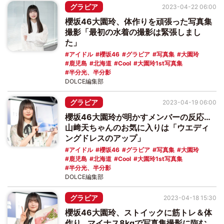
グラビア
2023-04-22 06:00
櫻坂46大園玲、体作りを頑張った写真集
撮影「最初の水着の撮影は緊張しまし
た」
アイドル
櫻坂46
グラビア
写真集
大園玲
鹿児島
北海道
Cool
大園玲1st写真集
半分光、半分影
DOLCE編集部
グラビア
2023-04-19 06:00
櫻坂46大園玲が明かすメンバーの反応…
山﨑天ちゃんのお気に入りは「ウエディ
ングドレスのアップ」
アイドル
櫻坂46
グラビア
写真集
大園玲
鹿児島
北海道
Cool
大園玲1st写真集
半分光、半分影
DOLCE編集部
グラビア
2023-04-18 15:30
櫻坂46大園玲、ストイックに筋トレ＆体
作り…マイナス8kgで写真集撮影に臨む