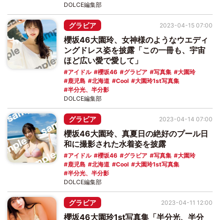
DOLCE編集部
グラビア
2023-04-15 07:00
櫻坂46大園玲、女神様のようなウエディ
ングドレス姿を披露「この一冊も、宇宙
ほど広い愛で愛して」
アイドル
櫻坂46
グラビア
写真集
大園玲
鹿児島
北海道
Cool
大園玲1st写真集
半分光、半分影
DOLCE編集部
グラビア
2023-04-14 07:00
櫻坂46大園玲、真夏日の絶好のプール日
和に撮影された水着姿を披露
アイドル
櫻坂46
グラビア
写真集
大園玲
鹿児島
北海道
Cool
大園玲1st写真集
半分光、半分影
DOLCE編集部
グラビア
2023-04-11 12:00
櫻坂46大園玲1st写真集「半分光、半分