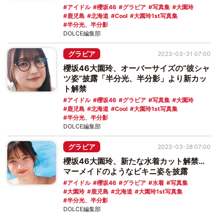
アイドル
櫻坂46
グラビア
写真集
大園玲
鹿児島
北海道
Cool
大園玲1st写真集
半分光、半分影
DOLCE編集部
グラビア
2023-03-31 07:00
櫻坂46大園玲、オーバーサイズの“彼シャ
ツ姿”披露「半分光、半分影」より新カッ
ト解禁
アイドル
櫻坂46
グラビア
写真集
大園玲
鹿児島
北海道
Cool
大園玲1st写真集
半分光、半分影
DOLCE編集部
グラビア
2023-03-28 07:00
櫻坂46大園玲、新たな水着カット解禁…
マーメイドのようなビキニ姿を披露
アイドル
櫻坂46
グラビア
水着
写真集
大園玲
鹿児島
北海道
大園玲1st写真集
半分光、半分影
DOLCE編集部