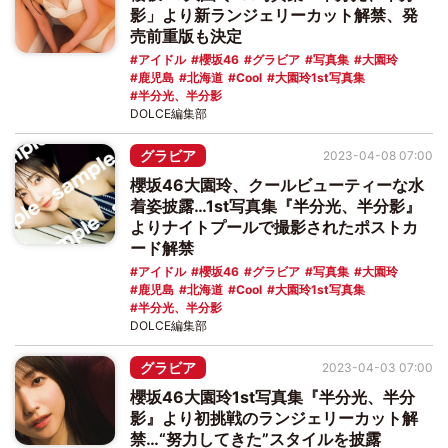
影」より新ランジェリーカット解禁、発
売前重版も決定
アイドル
櫻坂46
グラビア
写真集
大園玲
鹿児島
北海道
Cool
大園玲1st写真集
半分光、半分影
DOLCE編集部
グラビア
2023-04-08 07:00
櫻坂46大園玲、クールビューティーな水
着姿披露…1st写真集『半分光、半分影』
よりナイトプールで撮影されたポストカ
ード解禁
アイドル
櫻坂46
グラビア
写真集
大園玲
鹿児島
北海道
Cool
大園玲1st写真集
半分光、半分影
DOLCE編集部
グラビア
2023-04-03 07:00
櫻坂46大園玲1st写真集『半分光、半分
影』より初挑戦のランジェリーカット解
禁…“努力してきた”スタイルを披露