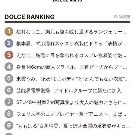
DOLCE RANKING
17:30更新
桃月なしこ、胸元も脇も眩し過ぎるランジェリー＆ビキニ姿を披露「なしこたそ最強」「セクシーでゴージャスで大きなボリューム」
根本凪、ずぶ濡れスケスケ衣装にドキッ「表情が良過ぎる」「ねもちゃんの眼差しにドキドキが止まらない」
えなこ、胸元に目を奪われるコスプレ水着姿で魅了「群を抜く美しさと華やかさ」「えなこりんの千咲は破壊力がスゴい」
身長146cmの新人グラドル、王道ビーチからプールサイドそしてゴールドビキニまで…DVDデビュー作で躍動
東雲うみ、“わがままボディ”と“とんでもない衣装”で誘惑「パーフェクトなスタイル」「くびれがステキ」「やみつきになるボディ」
芸能界電撃復帰…アイドルグループに新たに加入
STU48中村舞2nd写真集より大人の魅力にさらに磨きがかかった新先行カット到着
フェリス卒のコスプレイヤー兼ピアニスト、まばゆいばかりのグラビアショット
“ももはる”百川晴香、夏っぽさ全開の浴衣姿がキュート「とても似合ってる」「爽やかで良い」「袖をギュッとしてるのが最高」