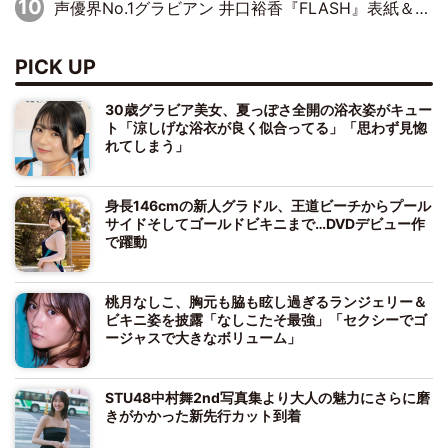
声優界No.1グラビアン 井口裕香『FLASH』表紙＆巻頭を飾る
PICK UP
30歳グラビア美女、夏っぽさ全開の浴衣姿がキュー
ト「涼しげな浴衣が良く似合ってる」「思わず見惚
れてしまう」
身長146cmの新人グラドル、王道ビーチからプール
サイドそしてゴールドビキニまで…DVDデビュー作
で躍動
桃月なしこ、胸元も脇も眩し過ぎるランジェリー＆
ビキニ姿を披露「なしこたそ最強」「セクシーでゴ
ージャスで大きなボリューム」
STU48中村舞2nd写真集より大人の魅力にさらに磨
きがかかった新先行カット到着