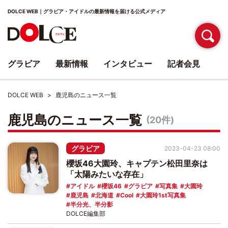
DOLCE WEB｜グラビア・アイドルの最新情報を届ける公式メディア
グラビア
最新情報
インタビュー
記者会見
DOLCE WEB
鹿児島のニュース一覧
鹿児島のニュース一覧
(20件)
グラビア
2023-04-23 08:00
櫻坂46大園玲、キャプテン松田里奈は
「太陽みたいな存在」
アイドル
櫻坂46
グラビア
写真集
大園玲
鹿児島
北海道
Cool
大園玲1st写真集
半分光、半分影
DOLCE編集部