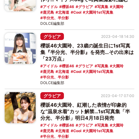
アイドル
櫻坂46
グラビア
写真集
大園玲
鹿児島
北海道
Cool
大園玲1st写真集
半分光、半分影
DOLCE編集部
グラビア
2023-04-18 14:30
櫻坂46大園玲、23歳の誕生日に1st写真
集『半分光、半分影』を発売…その出来は
「23万点」
アイドル
櫻坂46
グラビア
写真集
大園玲
鹿児島
北海道
Cool
大園玲1st写真集
半分光、半分影
DOLCE編集部
グラビア
2023-04-17 07:00
櫻坂46大園玲、紅潮した表情が印象的
な“温泉水着”カット解禁…1st写真集「半
分光、半分影」明日4月18日発売
アイドル
櫻坂46
グラビア
写真集
大園玲
鹿児島
北海道
Cool
大園玲1st写真集
半分光、半分影