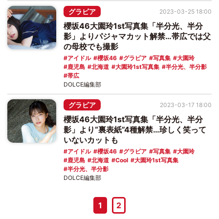
グラビア
2023-03-25 18:00
櫻坂46大園玲1st写真集「半分光、半分
影」よりパジャマカット解禁…帯広では父
の母校でも撮影
アイドル
櫻坂46
グラビア
写真集
大園玲
鹿児島
北海道
大園玲1st写真集
半分光、半分影
帯広
DOLCE編集部
グラビア
2023-03-17 18:00
櫻坂46大園玲1st写真集「半分光、半分
影」より“裏表紙”4種解禁…珍しく笑って
いないカットも
アイドル
櫻坂46
グラビア
写真集
大園玲
鹿児島
北海道
Cool
大園玲1st写真集
半分光、半分影
DOLCE編集部
1
2