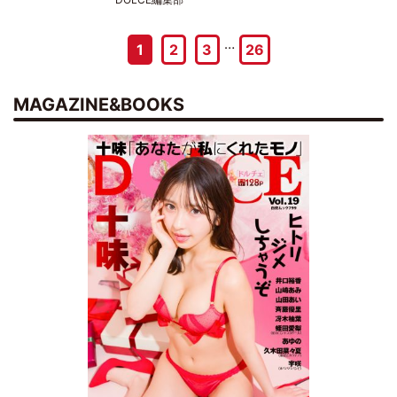
…
1
2
3
26
MAGAZINE&BOOKS