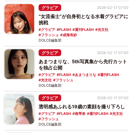
グラビア
2026-02-17 07:00
“女流雀士”が自身初となる水着グラビアに
挑戦
グラビア
FLASH
週刊FLASH
光文社
フラッシュ
成海有紗
DOLCE編集部
グラビア
2026-02-17 07:00
あまつまりな、5th写真集から先行カット
を独占公開
グラビア
FLASH
あまつまりな
週刊FLASH
光文社
フラッシュ
DOLCE編集部
グラビア
2026-02-17 07:00
透明感あふれる19歳の素顔を撮り下ろし
グラビア
FLASH
南琴奈
週刊FLASH
光文社
フラッシュ
DOLCE編集部