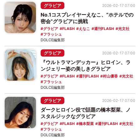
グラビア
2026-02-17 07:00
No.1コスプレイヤーえなこ、“ホテルでの
密会”グラビアに挑戦
グラビア
FLASH
えなこ
週刊FLASH
光文社
フラッシュ
DOLCE編集部
グラビア
2026-02-17 07:00
『ウルトラマンデッカー』ヒロイン、ラ
ンジェリー姿の美しきグラビア
グラビア
FLASH
週刊FLASH
村山優香
光文社
フラッシュ
DOLCE編集部
グラビア
2026-02-17 07:00
ダークヒロイン役で話題の橋本梨菜、ノ
スタルジックなグラビア
グラビア
FLASH
橋本梨菜
週刊FLASH
光文社
フラッシュ
DOLCE編集部