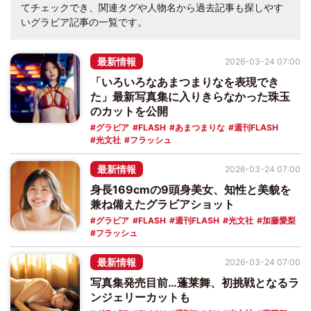
てチェックでき、関連タグや人物名から過去記事も探しやす
いグラビア記事の一覧です。
最新情報
2026-03-24 07:00
「いろいろなあまつまりなを表現でき
た」最新写真集に入りきらなかった珠玉
のカットを公開
グラビア
FLASH
あまつまりな
週刊FLASH
光文社
フラッシュ
最新情報
2026-03-24 07:00
身長169cmの9頭身美女、知性と美貌を
兼ね備えたグラビアショット
グラビア
FLASH
週刊FLASH
光文社
加藤愛梨
フラッシュ
最新情報
2026-03-24 07:00
写真集発売目前…蓬莱舞、初挑戦となるラ
ンジェリーカットも