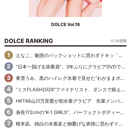
DOLCE Vol.19
DOLCE RANKING
11:30更新
えなこ、魅惑のバックショットに思わずドキッ「世界最高レベルの美しさ」「クールビューティーで良き」「ポーズも表情も完璧」
“日本一脱げる添乗員”、3年ぶりにグラビアDVDで復活 31歳の艶やかな表情がさえわたる
東雲うみ、黒のハイレグ水着で見せた“わがままボディ”がたまらない「うみちゃんカワイイ」「全てがステキな女神さま」「魅力的です」
“ミスFLASH2026”ファイナリスト、ダンスで鍛え上げた健康的な美ボディー披露
HKT48山川万里愛が初水着グラビア 先輩メンバーも思わず“ガン見”した新たな魅力
身長172cmの“K-1 GIRLS”、パーフェクトボディーでグラビアDVDデビュー
根本凪、純白の水着姿と物憂げな表情に思わずドキドキ…「ステキなお写真」「透明感がスゴい」