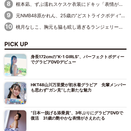
根本凪、ずぶ濡れスケスケ衣装にドキッ「表情が良過ぎる」「ねもちゃんの眼差しにドキドキが止まらない」
元NMB48原かれん、25歳の“どストライクボディ”をバリで解禁 169cmモデル体形で挑む初の本格グラビア
桃月なしこ、胸元も脇も眩し過ぎるランジェリー＆ビキニ姿を披露「なしこたそ最強」「セクシーでゴージャスで大きなボリューム」
PICK UP
身長172cmの“K-1 GIRLS”、パーフェクトボディー
でグラビアDVDデビュー
HKT48山川万里愛が初水着グラビア 先輩メンバー
も思わず“ガン見”した新たな魅力
“日本一脱げる添乗員”、3年ぶりにグラビアDVDで
復活 31歳の艶やかな表情がさえわたる