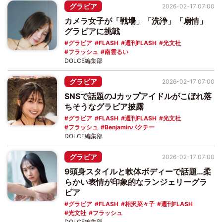
グラビア
2026-02-17 07:00
カメラ女子が「戦場」「洗浄」「扇情」
グラビアに挑戦
グラビア
FLASH
週刊FLASH
光文社
フラッシュ
南雲るい
DOLCE編集部
グラビア
2026-02-17 07:00
SNSで話題のJカップアイドルがこぼれ落
ちそうなグラビア披露
グラビア
FLASH
週刊FLASH
光文社
フラッシュ
Benjaminパクチー
DOLCE編集部
グラビア
2026-02-17 07:00
9頭身スタイルと軟体ボディーで話題…柔
らかい表情が印象的なランジェリーグラ
ビア
グラビア
FLASH
相沢菜々子
週刊FLASH
光文社
フラッシュ
DOLCE編集部