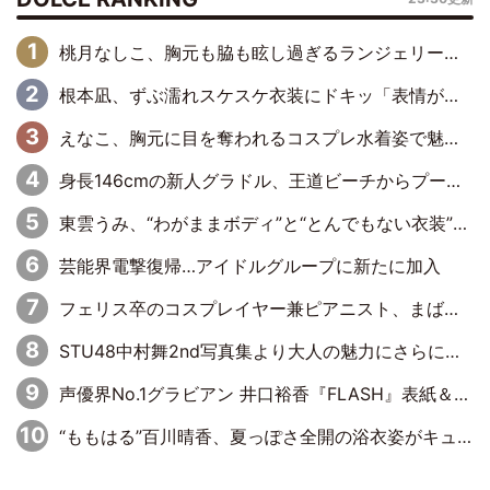
桃月なしこ、胸元も脇も眩し過ぎるランジェリー＆ビキニ姿を披露「なしこたそ最強」「セクシーでゴージャスで大きなボリューム」
根本凪、ずぶ濡れスケスケ衣装にドキッ「表情が良過ぎる」「ねもちゃんの眼差しにドキドキが止まらない」
えなこ、胸元に目を奪われるコスプレ水着姿で魅了「群を抜く美しさと華やかさ」「えなこりんの千咲は破壊力がスゴい」
身長146cmの新人グラドル、王道ビーチからプールサイドそしてゴールドビキニまで…DVDデビュー作で躍動
東雲うみ、“わがままボディ”と“とんでもない衣装”で誘惑「パーフェクトなスタイル」「くびれがステキ」「やみつきになるボディ」
芸能界電撃復帰…アイドルグループに新たに加入
フェリス卒のコスプレイヤー兼ピアニスト、まばゆいばかりのグラビアショット
STU48中村舞2nd写真集より大人の魅力にさらに磨きがかかった新先行カット到着
声優界No.1グラビアン 井口裕香『FLASH』表紙＆巻頭を飾る
“ももはる”百川晴香、夏っぽさ全開の浴衣姿がキュート「とても似合ってる」「爽やかで良い」「袖をギュッとしてるのが最高」