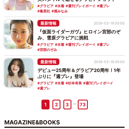
グラビア
水着
週刊プレイボーイ
週プレ
集英社
堀みなみ
最新情報
2026-03-16 05:00
『仮面ライダーガヴ』ヒロイン宮部のぞ
み、雪原グラビアに挑戦
グラビア
水着
週刊プレイボーイ
週プレ
宮部のぞみ
最新情報
2026-03-16 05:00
デビュー25周年＆グラビア20周年！1年
ぶりに『週プレ』登場
グラビア
水着
杉本有美
週刊プレイボーイ
週プレ
…
1
2
3
73
MAGAZINE&BOOKS