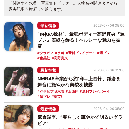
「関連する水着・写真集トピック」。人物名や関連タグから
過去記事も横断して追えます。
最新情報
2026-04-06 05:00
“sejuの逸材”、最強ボディー髙野真央『週
プレ』表紙を飾る！ヘルシーな魅力を披
露
グラビア
水着
週刊プレイボーイ
週プレ
集英社
髙野真央
最新情報
2026-04-06 05:00
NMB48卒業から約1年…上西怜、鎌倉を
舞台に艶やかな美貌を披露
グラビア
水着
上西怜
週刊プレイボーイ
週プレ
集英社
最新情報
2026-04-06 05:00
麻倉瑞季、“春らしく華やかで明るいグラ
ビア”