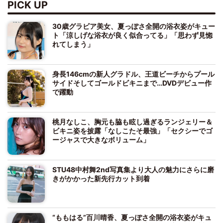
PICK UP
30歳グラビア美女、夏っぽさ全開の浴衣姿がキュー
ト「涼しげな浴衣が良く似合ってる」「思わず見惚
れてしまう」
身長146cmの新人グラドル、王道ビーチからプール
サイドそしてゴールドビキニまで…DVDデビュー作
で躍動
桃月なしこ、胸元も脇も眩し過ぎるランジェリー＆
ビキニ姿を披露「なしこたそ最強」「セクシーでゴ
ージャスで大きなボリューム」
STU48中村舞2nd写真集より大人の魅力にさらに磨
きがかかった新先行カット到着
“ももはる”百川晴香、夏っぽさ全開の浴衣姿がキュ