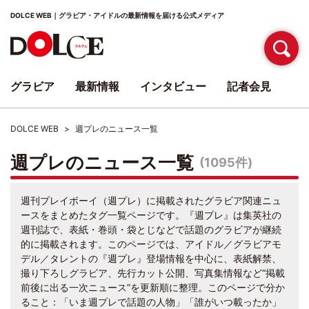
DOLCE WEB｜グラビア・アイドルの最新情報を届ける公式メディア
グラビア
最新情報
インタビュー
記者会見
DOLCE WEB
週プレのニュース一覧
週プレのニュース一覧
(1095件)
週刊プレイボーイ（週プレ）に掲載されたグラビア関連ニュ
ースをまとめたタグ一覧ページです。『週プレ』は集英社の
週刊誌で、表紙・巻頭・袋とじなどで話題のグラビアが継続
的に掲載されます。このページでは、アイドル／グラビアモ
デル／タレントの『週プレ』登場情報を中心に、表紙解禁、
撮り下ろしグラビア、先行カット公開、写真集情報など“掲載
前後に出る一次ニュース”を更新順に整理。このページで分か
ること：「いま週プレで話題の人物」「誰がいつ載ったか」