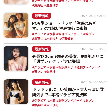
グラビア
水着
週刊プレイボーイ
週プレ
集英社
麻倉瑞季
最新情報
2026-04-06 05:00
POV型ショートドラマ『俺達のあざ
す。』の“姉妹”沖縄旅行に密着
グラビア
水着
週刊プレイボーイ
週プレ
集英社
水原ゆき
伊藤優衣
最新情報
2026-04-06 05:00
身長173cm 9頭身の美女、約6年ぶりに
『週プレ』グラビアに登場
グラビア
水着
相沢菜々子
週刊プレイボーイ
週プレ
集英社
最新情報
2026-04-06 05:00
キラキラまぶしい笑顔から大人っぽい雰
囲気まで…本格グラビア初披露
グラビア
水着
週刊プレイボーイ
週プレ
集英社
吉田優花