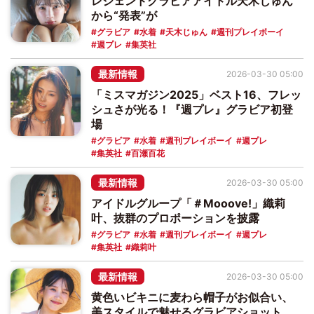
レジェンドグラビアアイドル天木じゅん
から“発表”が
グラビア
水着
天木じゅん
週刊プレイボーイ
週プレ
集英社
最新情報
2026-03-30 05:00
「ミスマガジン2025」ベスト16、フレッ
シュさが光る！『週プレ』グラビア初登
場
グラビア
水着
週刊プレイボーイ
週プレ
集英社
百瀬百花
最新情報
2026-03-30 05:00
アイドルグループ「＃Mooove!」織莉
叶、抜群のプロポーションを披露
グラビア
水着
週刊プレイボーイ
週プレ
集英社
織莉叶
最新情報
2026-03-30 05:00
黄色いビキニに麦わら帽子がお似合い、
美スタイルで魅せるグラビアショット